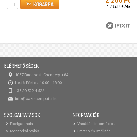
2 200 Ft
1 732 Ft + Áfa
ELÉRHETŐSÉGEK
1067 Budapest, Csengery u 84.
Hétfő-Péntek: 10:00 - 18:00
+36 30 522 4 522
info@oaziscomputer.hu
SZOLGÁLTATÁSOK
INFORMÁCIÓK
Pixelgarancia
Vásárlási információk
Monitorkalibrálás
Fizetés és szállítás