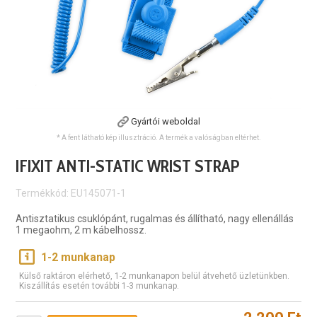
Gyártói weboldal
* A fent látható kép illusztráció. A termék a valóságban eltérhet.
IFIXIT ANTI-STATIC WRIST STRAP
Termékkód: EU145071-1
Antisztatikus csuklópánt, rugalmas és állítható, nagy ellenállás
1 megaohm, 2 m kábelhossz.
1-2 munkanap
Külső raktáron elérhető, 1-2 munkanapon belül átvehető üzletünkben.
Kiszállítás esetén további 1-3 munkanap.