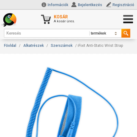
Információk
Bejelentkezés
Regisztráció
KOSÁR
A kosár üres.
Főoldal
/
Alkatrészek
/
Szerszámok
/ iFixit Anti-Static Wrist Strap