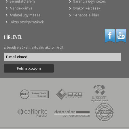
Bemutatóterem
Garancia ügyintézés
Ajándékkártya
Gyakori kérdések
Áruhitel ügyintézés
14 napos elállás
Oázis szolgáltatások
HÍRLEVÉL
Értesülj elsőként aktuális akcióinkról!