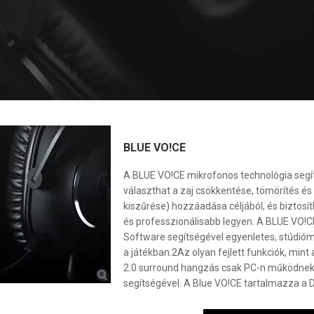
BLUE VO!CE
A BLUE VO!CE mikrofonos technológia segít
választhat a zaj csökkentése, tömörítés é
kiszűrése) hozzáadása céljából, és biztosít
és professzionálisabb legyen. A BLUE VO!
Software segítségével egyenletes, stúdi
a játékban.2Az olyan fejlett funkciók, min
2.0 surround hangzás csak PC-n működnek
segítségével. A Blue VO!CE tartalmazza a