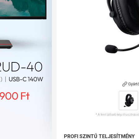
Gyárt
* A fent látható kép illusztráci
PROFI SZINTŰ TELJESÍTMÉNY