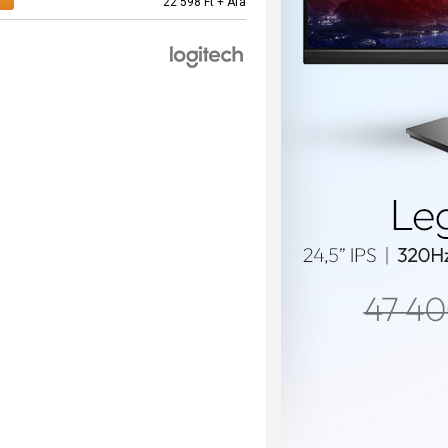
22 598 Ft + Áfa