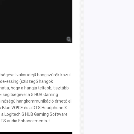
ségével valós idejű hangszűrők közül
s de-essing (sziszegő hangok
hatja, hogy a hangja teltebb, tisztább
CE segítségével a G HUB Gaming
óminőségű hangkommunikáció érhető el
t a Blue VO!CE és a DTS Headphone:X
 a Logitech G HUB Gaming Software
 DTS audio Enhancements-t.