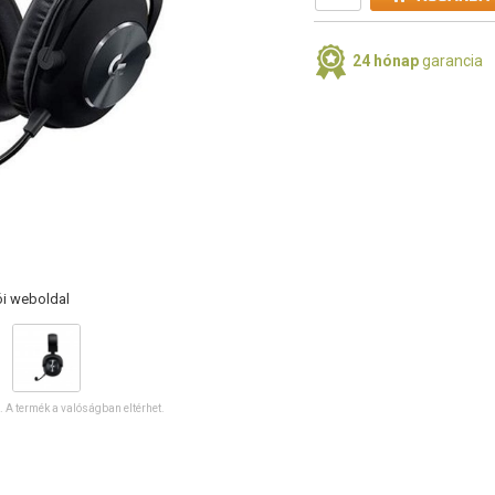
24 hónap
garancia
ói weboldal
ó. A termék a valóságban eltérhet.