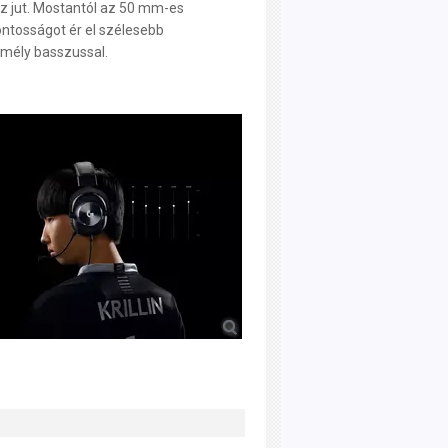
 jut. Mostantól az 50 mm-es
tosságot ér el szélesebb
mély basszussal.