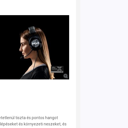
etetlenül tiszta és pontos hangot
a lépéseket és környezeti neszeket, és