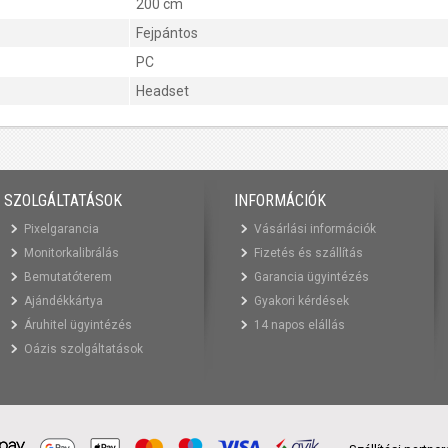
200 cm
Fejpántos
PC
Headset
SZOLGÁLTATÁSOK
INFORMÁCIÓK
Pixelgarancia
Vásárlási információk
Monitorkalibrálás
Fizetés és szállítás
Bemutatóterem
Garancia ügyintézés
Ajándékkártya
Gyakori kérdések
Áruhitel ügyintézés
14 napos elállás
Oázis szolgáltatások