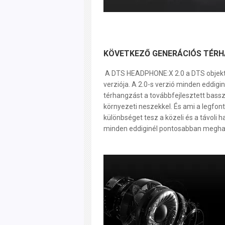
KÖVETKEZŐ GENERÁCIÓS TÉR
A DTS HEADPHONE:X 2.0 a DTS objek
verziója. A 2.0-s verzió minden eddigi
térhangzást a továbbfejlesztett bass
környezeti neszekkel. És ami a legfont
különbséget tesz a közeli és a távoli h
minden eddiginél pontosabban megha