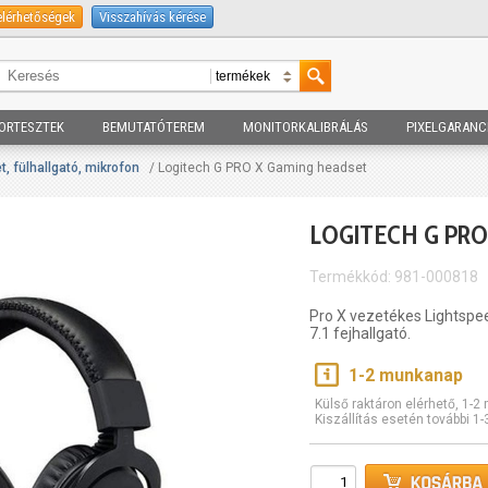
elérhetőségek
Visszahívás kérése
ORTESZTEK
BEMUTATÓTEREM
MONITORKALIBRÁLÁS
PIXELGARANC
, fülhallgató, mikrofon
/ Logitech G PRO X Gaming headset
LOGITECH G PR
Termékkód: 981-000818
Pro X vezetékes Lightspe
7.1 fejhallgató.
1-2 munkanap
Külső raktáron elérhető, 1-
Kiszállítás esetén további 1