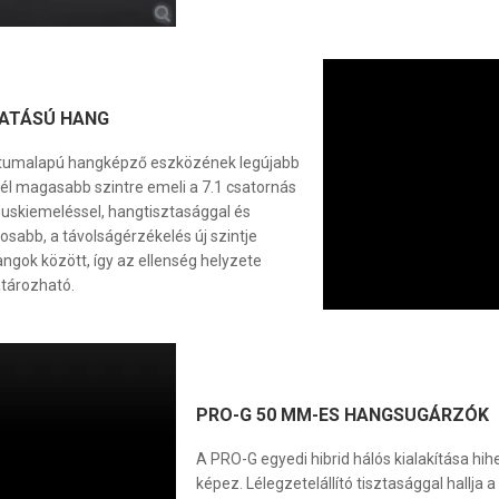
HATÁSÚ HANG
tumalapú hangképző eszközének legújabb
nél magasabb szintre emeli a 7.1 csatornás
zuskiemeléssel, hangtisztasággal és
osabb, a távolságérzékelés új szintje
angok között, így az ellenség helyzete
tározható.
PRO-G 50 MM-ES HANGSUGÁRZÓK
A PRO-G egyedi hibrid hálós kialakítása hih
képez. Lélegzetelállító tisztasággal hallja 