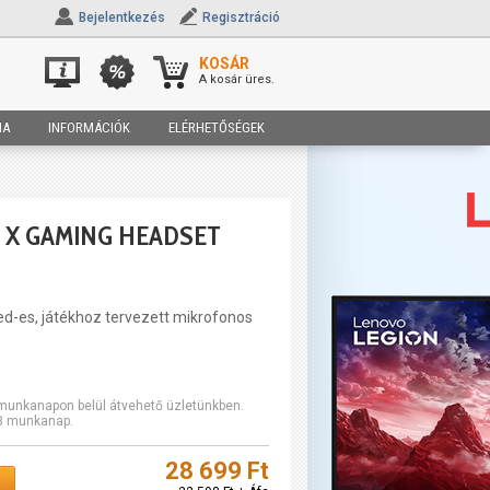
Bejelentkezés
Regisztráció
KOSÁR
A kosár üres.
IA
INFORMÁCIÓK
ELÉRHETŐSÉGEK
O X GAMING HEADSET
ed-es, játékhoz tervezett mikrofonos
2 munkanapon belül átvehető üzletünkben.
-3 munkanap.
28 699 Ft