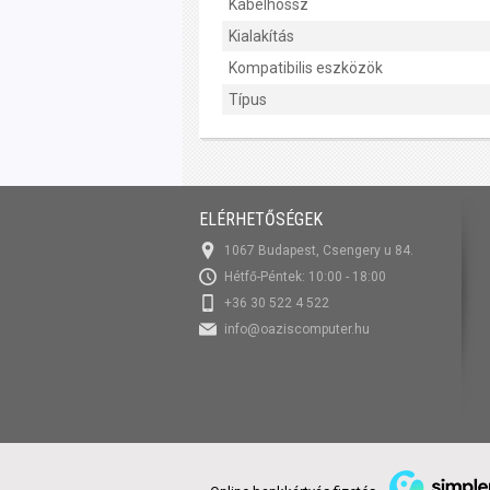
Kábelhossz
Kialakítás
Kompatibilis eszközök
Típus
ELÉRHETŐSÉGEK
1067 Budapest, Csengery u 84.
Hétfő-Péntek: 10:00 - 18:00
+36 30 522 4 522
info@oaziscomputer.hu