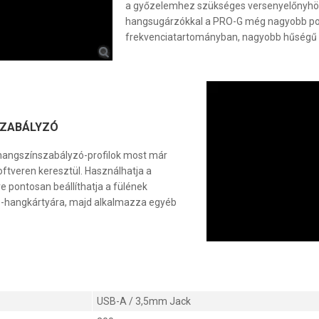
a győzelemhez szükséges versenyelőnyhöz
hangsugárzókkal a PRO-G még nagyobb pon
frekvenciatartományban, nagyobb hűségű 
SZABÁLYZÓ
t hangszínszabályzó-profilok most már
oftveren keresztül. Használhatja a
etve pontosan beállíthatja a fülének
B-hangkártyára, majd alkalmazza egyéb
USB-A / 3,5mm Jack