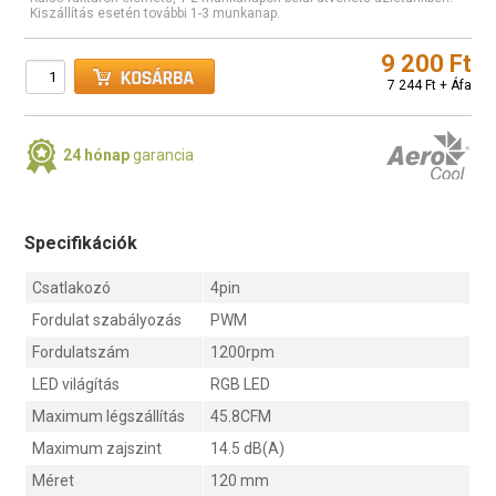
Kiszállítás esetén további 1-3 munkanap.
9 200 Ft
7 244 Ft + Áfa
24 hónap
garancia
Specifikációk
Csatlakozó
4pin
Fordulat szabályozás
PWM
Fordulatszám
1200rpm
LED világítás
RGB LED
Maximum légszállítás
45.8CFM
Maximum zajszint
14.5 dB(A)
Méret
120 mm