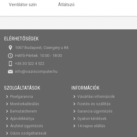
Ventilátor szín
Átlátszó
ELÉRHETŐSÉGEK
1067 Budapest, Csengery u 84.
Hétfő-Péntek: 10:00 - 18:00
+36 30 522 4 522
info@oaziscomputer.hu
SZOLGÁLTATÁSOK
INFORMÁCIÓK
Pixelgarancia
Vásárlási információk
Monitorkalibrálás
Fizetés és szállítás
Bemutatóterem
Garancia ügyintézés
Ajándékkártya
Gyakori kérdések
Áruhitel ügyintézés
14 napos elállás
Oázis szolgáltatások