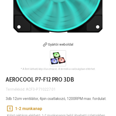
Gyártói weboldal
* A fent látható kép illusztráció. A termék a valóságban eltérhet.
AEROCOOL P7-F12 PRO 3DB
Termékkód: ACF3-P710227.01
3db 12cm ventilátor, 4pin csatlakozó, 1200RPM max. fordulat.
1-2 munkanap
Külső raktáron elérhető, 1-2 munkanapon belül átvehető üzletünkben.