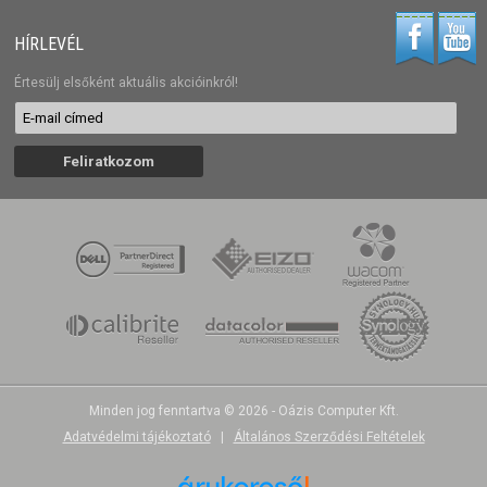
HÍRLEVÉL
Értesülj elsőként aktuális akcióinkról!
Minden jog fenntartva © 2026 - Oázis Computer Kft.
Adatvédelmi tájékoztató
|
Általános Szerződési Feltételek