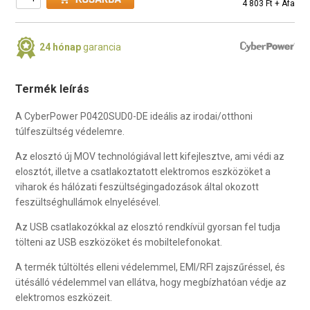
4 803 Ft + Áfa
24 hónap
garancia
Termék leírás
A CyberPower P0420SUD0-DE ideális az irodai/otthoni
túlfeszültség védelemre.
Az elosztó új MOV technológiával lett kifejlesztve, ami védi az
elosztót, illetve a csatlakoztatott elektromos eszközöket a
viharok és hálózati feszültségingadozások által okozott
feszültséghullámok elnyelésével.
Az USB csatlakozókkal az elosztó rendkívül gyorsan fel tudja
tölteni az USB eszközöket és mobiltelefonokat.
A termék túltöltés elleni védelemmel, EMI/RFI zajszűréssel, és
ütésálló védelemmel van ellátva, hogy megbízhatóan védje az
elektromos eszközeit.