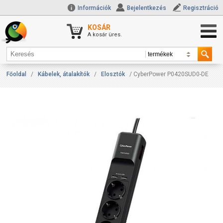
Információk
Bejelentkezés
Regisztráció
KOSÁR
A kosár üres.
Főoldal
/
Kábelek, átalakítók
/
Elosztók
/ CyberPower P0420SUD0-DE