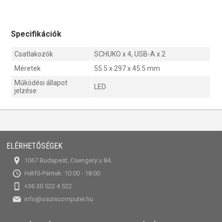
Specifikációk
Csatlakozók
SCHUKO x 4, USB-A x 2
Méretek
55.5 x 297 x 45.5 mm
Működési állapot
LED
jelzése
ELÉRHETŐSÉGEK
1067 Budapest, Csengery u 84.
Hétfő-Péntek: 10:00 - 18:00
+36 30 522 4 522
info@oaziscomputer.hu