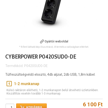
Gyártói weboldal
* A fent látható kép illusztráció. A termék a valóságban eltérhet.
CYBERPOWER P0420SUD0-DE
Termékkód: P0420SUD0-DE
Túlfeszültségvédő elosztó, 4db aljzat, 2db USB, 1,8m kábel.
1-2 munkanap
Külső raktáron elérhető, 1-2 munkanapon belül átvehető üzletünkben.
Kiszállítás esetén további 1-3 munkanap.
6 100 Ft