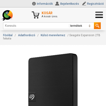
Információk
Bejelentkezés
Regisztráció
KOSÁR
A kosár üres.
Főoldal
/
Adathordozó
/
Külső merevlemez
/ Seagate Expansion 2TB
fekete