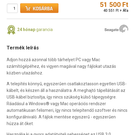
51 500 Ft
40 551 Ft + Áfa
24 hónap
garancia
Termék leírás
Adjon hozzá azonnal több tárhelyet PC vagy Mac
számítógépéhez, és vigyen magával nagy fájlokat utazás
közben utazáshoz.
A telepítés könnyű, egyszerűen csatlakoztasson egyetlen USB-
kábelt, és készen áll a használatra. A meghajtó tápellátását az
USB-kábel biztosítja, így nincs szükség külső tápegységre.
Ráadásul a Windows® vagy Mac operációs rendszer
automatikusan felismeri, így nincs telepítendő szoftver és nincs
konfigurálnivaló. A fájlok mentése egyszerű - egyszerűen
húzza át őket.
Használja ki a gyors adatátviteli sebességet az USB 3.0