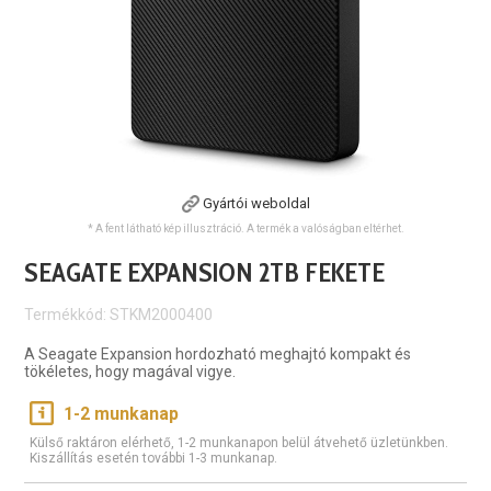
Gyártói weboldal
* A fent látható kép illusztráció. A termék a valóságban eltérhet.
SEAGATE EXPANSION 2TB FEKETE
Termékkód: STKM2000400
A Seagate Expansion hordozható meghajtó kompakt és
tökéletes, hogy magával vigye.
1-2 munkanap
Külső raktáron elérhető, 1-2 munkanapon belül átvehető üzletünkben.
Kiszállítás esetén további 1-3 munkanap.