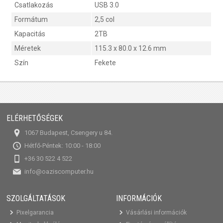
Csatlakozás
USB 3.0
Formátum
2,5 col
Kapacitás
2TB
Méretek
115.3 x 80.0 x 12.6 mm
Szín
Fekete
ELÉRHETŐSÉGEK
1067 Budapest, Csengery u 84.
Hétfő-Péntek: 10:00 - 18:00
+36 30 522 4 522
info@oaziscomputer.hu
SZOLGÁLTATÁSOK
INFORMÁCIÓK
Pixelgarancia
Vásárlási információk