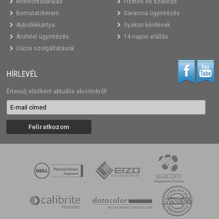
Monitorkalibrálás
Fizetés és szállítás
Bemutatóterem
Garancia ügyintézés
Ajándékkártya
Gyakori kérdések
Áruhitel ügyintézés
14 napos elállás
Oázis szolgáltatások
HÍRLEVÉL
Értesülj elsőként aktuális akcióinkról!