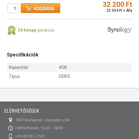
32 200 Ft
25 354 Ft + Áfa
24 hónap
garancia
Specifikációk
Kapacitás
4GB
Típus
DDR3
ELÉRHETŐSÉGEK
1067 Budapest, Csengery u 84.
Hétfő-Péntek: 10:00 - 18:00
+36 30 522 4 522