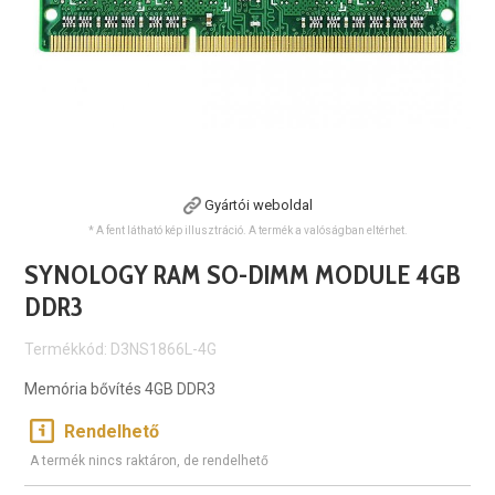
Gyártói weboldal
* A fent látható kép illusztráció. A termék a valóságban eltérhet.
SYNOLOGY RAM SO-DIMM MODULE 4GB
DDR3
Termékkód: D3NS1866L-4G
Memória bővítés 4GB DDR3
Rendelhető
A termék nincs raktáron, de rendelhető