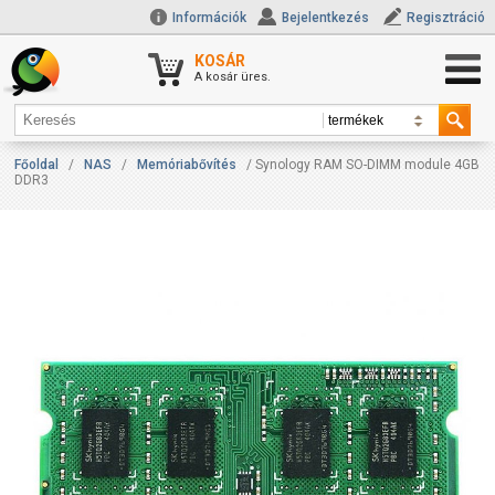
Információk
Bejelentkezés
Regisztráció
KOSÁR
A kosár üres.
Főoldal
/
NAS
/
Memóriabővítés
/ Synology RAM SO-DIMM module 4GB
DDR3