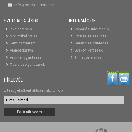
info@oaziscomputer.hu
SZOLGÁLTATÁSOK
INFORMÁCIÓK
Pixelgarancia
Vásárlási információk
Monitorkalibrálás
Fizetés és szállítás
Bemutatóterem
Garancia ügyintézés
Ajándékkártya
Gyakori kérdések
Áruhitel ügyintézés
14 napos elállás
Oázis szolgáltatások
HÍRLEVÉL
Értesülj elsőként aktuális akcióinkról!