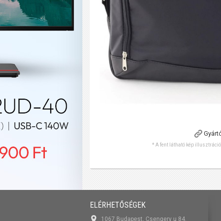
Gyárt
* A fent látható kép illusztráci
ELÉRHETŐSÉGEK
1067 Budapest, Csengery u 84.