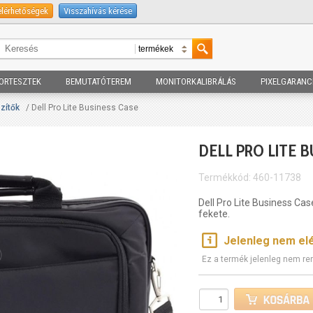
elérhetőségek
Visszahívás kérése
ORTESZTEK
BEMUTATÓTEREM
MONITORKALIBRÁLÁS
PIXELGARANC
zítők
/ Dell Pro Lite Business Case
DELL PRO LITE 
Termékkód: 460-11738
Dell Pro Lite Business Cas
fekete.
Jelenleg nem el
Ez a termék jelenleg nem re