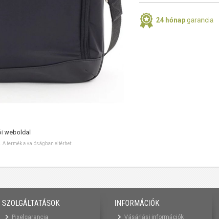
24 hónap
garancia
ói weboldal
ó. A termék a valóságban eltérhet.
SZOLGÁLTATÁSOK
INFORMÁCIÓK
Pixelgarancia
Vásárlási információk