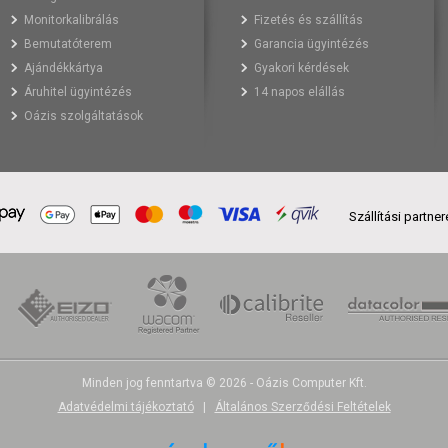
Monitorkalibrálás
Fizetés és szállítás
Bemutatóterem
Garancia ügyintézés
Ajándékkártya
Gyakori kérdések
Áruhitel ügyintézés
14 napos elállás
Oázis szolgáltatások
Szállítási partne
Minden jog fenntartva © 2026 - Oázis Computer Kft.
Adatvédelmi tájékoztató
|
Általános Szerződési Feltételek