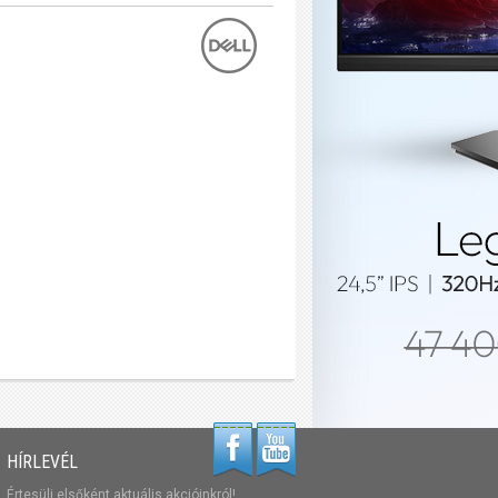
HÍRLEVÉL
Értesülj elsőként aktuális akcióinkról!