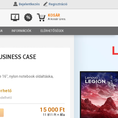
Bejelentkezés
Regisztráció
KOSÁR
A kosár üres.
IA
INFORMÁCIÓK
ELÉRHETŐSÉGEK
BUSINESS CASE
e 16", nylon notebook oldaltáska,
érhető
ndelhető
15 000 Ft
11 811 Ft + Áfa