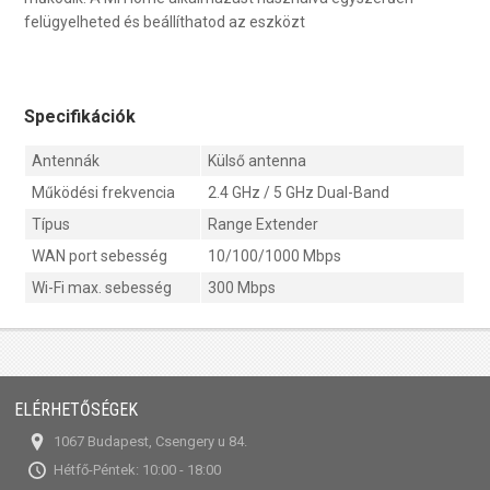
felügyelheted és beállíthatod az eszközt
Specifikációk
Antennák
Külső antenna
Működési frekvencia
2.4 GHz / 5 GHz Dual-Band
Típus
Range Extender
WAN port sebesség
10/100/1000 Mbps
Wi-Fi max. sebesség
300 Mbps
ELÉRHETŐSÉGEK
1067 Budapest, Csengery u 84.
Hétfő-Péntek: 10:00 - 18:00