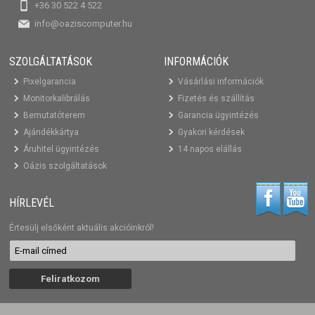
+36 30 522 4 522
info@oaziscomputer.hu
SZOLGÁLTATÁSOK
INFORMÁCIÓK
Pixelgarancia
Vásárlási információk
Monitorkalibrálás
Fizetés és szállítás
Bemutatóterem
Garancia ügyintézés
Ajándékkártya
Gyakori kérdések
Áruhitel ügyintézés
14 napos elállás
Oázis szolgáltatások
HÍRLEVÉL
Értesülj elsőként aktuális akcióinkról!