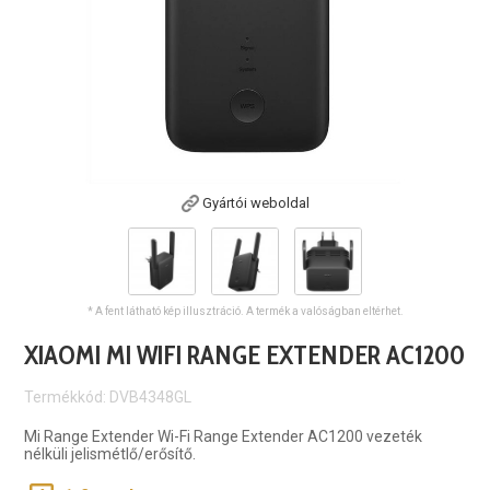
Gyártói weboldal
* A fent látható kép illusztráció. A termék a valóságban eltérhet.
XIAOMI MI WIFI RANGE EXTENDER AC1200
Termékkód: DVB4348GL
Mi Range Extender Wi-Fi Range Extender AC1200 vezeték
nélküli jelismétlő/erősítő.