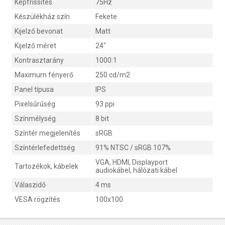
Képfrissítés
75Hz
Készülékház szín
Fekete
Kijelző bevonat
Matt
Kijelző méret
24"
Kontrasztarány
1000:1
Maximum fényerő
250 cd/m2
Panel típusa
IPS
Pixelsűrűség
93 ppi
Színmélység
8 bit
Színtér megjelenítés
sRGB
Színtérlefedettség
91% NTSC / sRGB 107%
VGA, HDMI, Displayport
Tartozékok, kábelek
audiokábel, hálózati kábel
Válaszidő
4 ms
VESA rögzítés
100x100