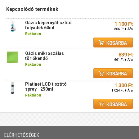
Kapcsolódó termékek
Oázis képernyőtisztító
1 100 Ft
folyadék 60ml
866 Ft + Áfa
Raktáron
Oázis mikroszálas
839 Ft
törlőkendő
661 Ft + Áfa
Raktáron
Platinet LCD tisztító
1 300 Ft
spray - 250ml
1 024 Ft + Áfa
Raktáron
ELÉRHETŐSÉGEK