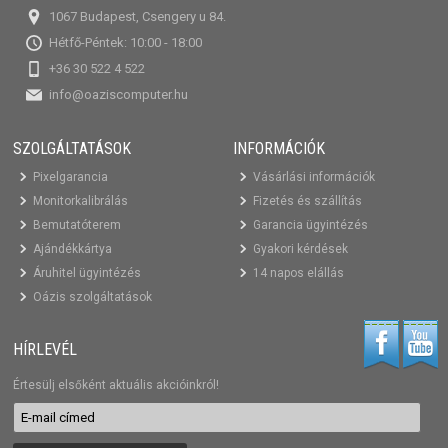
1067 Budapest, Csengery u 84.
Hétfő-Péntek: 10:00 - 18:00
+36 30 522 4 522
info@oaziscomputer.hu
SZOLGÁLTATÁSOK
INFORMÁCIÓK
Pixelgarancia
Vásárlási információk
Monitorkalibrálás
Fizetés és szállítás
Bemutatóterem
Garancia ügyintézés
Ajándékkártya
Gyakori kérdések
Áruhitel ügyintézés
14 napos elállás
Oázis szolgáltatások
HÍRLEVÉL
Értesülj elsőként aktuális akcióinkról!