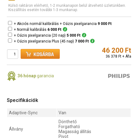
Külső raktáron elérhető, 1-2 munkanapon belül átvehető üzletünkben.
Kiszállítás esetén további 1-3 munkanap.
+ Akciós normál kalibrálás + Oázis pixelgarancia
9 000 Ft
+ Normál kalibrálás
6 000 Ft
+ Oázis pixelgarancia (20 nap)
5 000 Ft
+ Oázis pixelgarancia Plus (45 nap)
7 000 Ft
46 200 Ft
36 378 Ft + Áfa
36 hónap
garancia
Specifikációk
Adaptive-Sync
Van
Dönthető
Forgatható
Állvány
Magasság állítás
Pivot