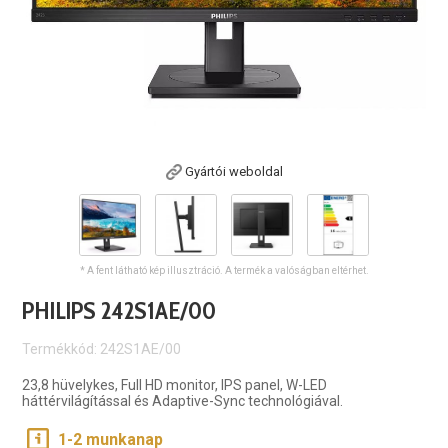
Gyártói weboldal
* A fent látható kép illusztráció. A termék a valóságban eltérhet.
PHILIPS 242S1AE/00
Termékkód: 242S1AE/00
23,8 hüvelykes, Full HD monitor, IPS panel, W-LED
háttérvilágítással és Adaptive-Sync technológiával.
1-2 munkanap