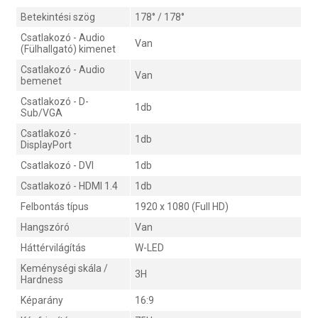
Betekintési szög
178° / 178°
Csatlakozó - Audio
Van
(Fülhallgató) kimenet
Csatlakozó - Audio
Van
bemenet
Csatlakozó - D-
1db
Sub/VGA
Csatlakozó -
1db
DisplayPort
Csatlakozó - DVI
1db
Csatlakozó - HDMI 1.4
1db
Felbontás típus
1920 x 1080 (Full HD)
Hangszóró
Van
Háttérvilágítás
W-LED
Keménységi skála /
3H
Hardness
Képarány
16:9