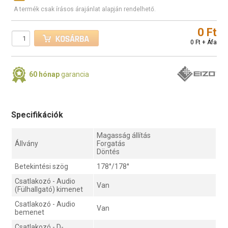
A termék csak írásos árajánlat alapján rendelhető.
0 Ft
0 Ft + Áfa
60 hónap
garancia
Specifikációk
Magasság állítás
Állvány
Forgatás
Döntés
Betekintési szög
178°/178°
Csatlakozó - Audio
Van
(Fülhallgató) kimenet
Csatlakozó - Audio
Van
bemenet
Csatlakozó - D-