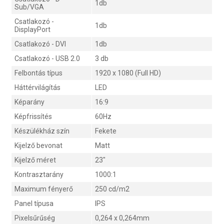
1db
Sub/VGA
Csatlakozó -
1db
DisplayPort
Csatlakozó - DVI
1db
Csatlakozó - USB 2.0
3 db
Felbontás típus
1920 x 1080 (Full HD)
Háttérvilágítás
LED
Képarány
16:9
Képfrissítés
60Hz
Készülékház szín
Fekete
Kijelző bevonat
Matt
Kijelző méret
23"
Kontrasztarány
1000:1
Maximum fényerő
250 cd/m2
Panel típusa
IPS
Pixelsűrűség
0,264 x 0,264mm