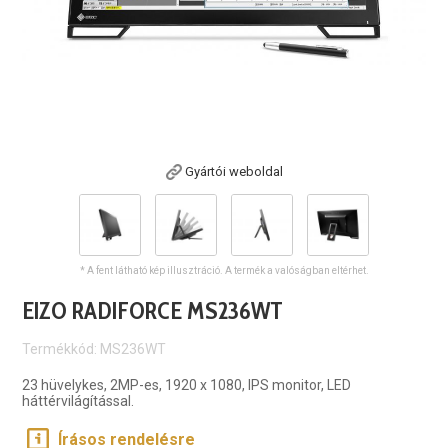
Gyártói weboldal
* A fent látható kép illusztráció. A termék a valóságban eltérhet.
EIZO RADIFORCE MS236WT
Termékkód: MS236WT
23 hüvelykes, 2MP-es, 1920 x 1080, IPS monitor, LED
háttérvilágítással.
Írásos rendelésre