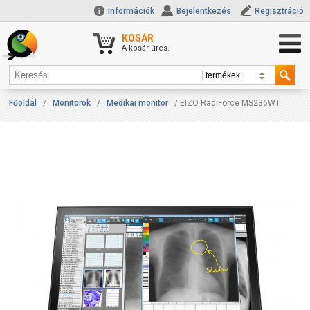
Információk
Bejelentkezés
Regisztráció
KOSÁR
A kosár üres.
Főoldal
/
Monitorok
/
Medikai monitor
/ EIZO RadiForce MS236WT