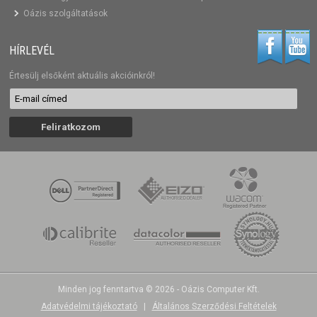
Oázis szolgáltatások
HÍRLEVÉL
Értesülj elsőként aktuális akcióinkról!
Minden jog fenntartva © 2026 - Oázis Computer Kft.
Adatvédelmi tájékoztató
|
Általános Szerződési Feltételek