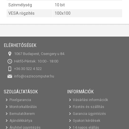
Színmélység
10 bit
VESA rögzítés
100x100
ELÉRHETŐSÉGEK
1067 Budapest, Csengery u 84.
Hétfő-Péntek: 10:00 - 18:00
+36 30 522 4 522
info@oaziscomputer.hu
SZOLGÁLTATÁSOK
INFORMÁCIÓK
Pixelgarancia
Vásárlási információk
Monitorkalibrálás
Fizetés és szállítás
Bemutatóterem
Garancia ügyintézés
Ajándékkártya
Gyakori kérdések
Áruhitel ügyintézés
14 napos elállás