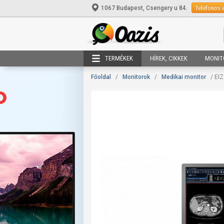
Telefonos 
1067 Budapest, Csengery u 84.
TERMÉKEK
HÍREK, CIKKEK
MONIT
Főoldal
/
Monitorok
/
Medikai monitor
/ EI