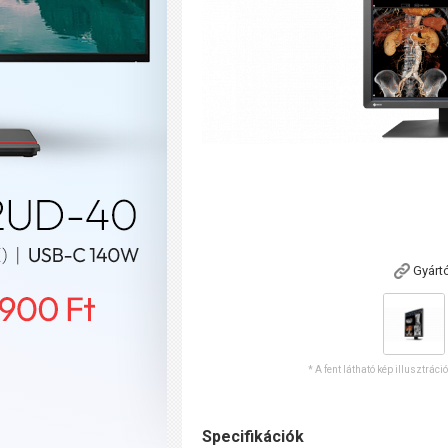
Gyárt
* A fent látható kép illusztráci
Specifikációk