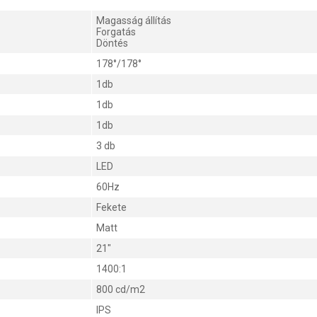
Magasság állítás
Forgatás
Döntés
178°/178°
1db
1db
1db
3 db
LED
60Hz
Fekete
Matt
21"
1400:1
800 cd/m2
IPS