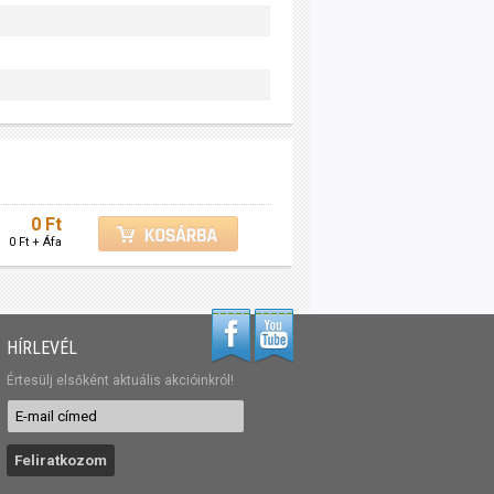
0 Ft
0 Ft + Áfa
HÍRLEVÉL
Értesülj elsőként aktuális akcióinkról!