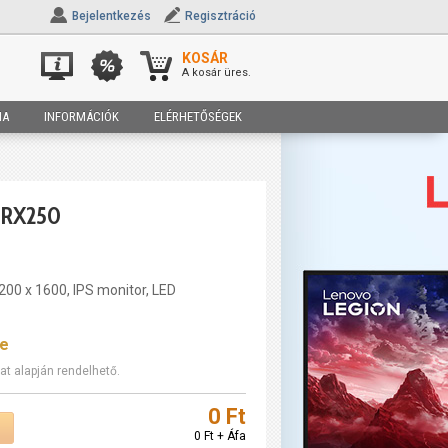
Bejelentkezés
Regisztráció
KOSÁR
A kosár üres.
IA
INFORMÁCIÓK
ELÉRHETŐSÉGEK
 RX250
200 x 1600, IPS monitor, LED
re
at alapján rendelhető.
0 Ft
0 Ft + Áfa