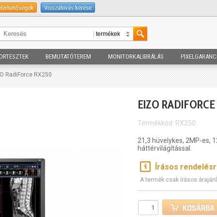
elérhetőségek
Visszahívás kérése
ORTESZTEK
BEMUTATÓTEREM
MONITORKALIBRÁLÁS
PIXELGARANC
ZO RadiForce RX250
EIZO RADIFORCE
Termékkód: RX250
21,3 hüvelykes, 2MP-es, 1
háttérvilágítással.
Írásos rendelés
A termék csak írásos árajánl