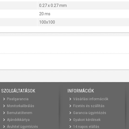
0.27 x 0.27 mm
20 ms
100x100
SZOLGÁLTATÁSOK
INFORMÁCIÓK
Pixelgarancia
Vásárlási információk
Monitorkalibrálás
Fizetés és szállítás
Bemutatóterem
Garancia ügyintézés
Ajándékkártya
Gyakori kérdések
Áruhitel ügyintézés
14 napos elállás