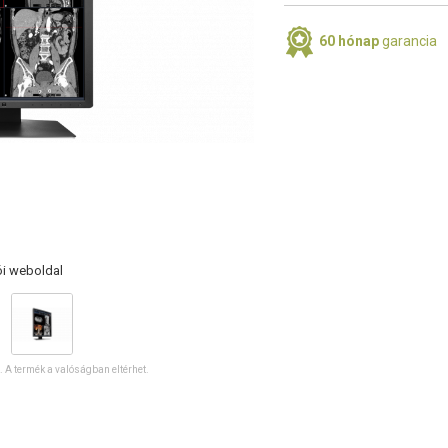
60 hónap
garancia
ói weboldal
ó. A termék a valóságban eltérhet.