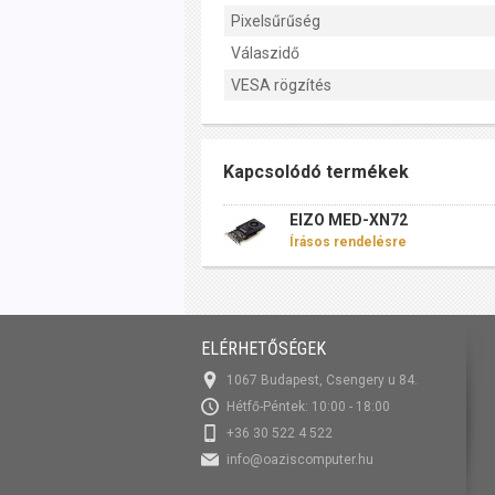
Pixelsűrűség
Válaszidő
VESA rögzítés
Kapcsolódó termékek
EIZO MED-XN72
Írásos rendelésre
ELÉRHETŐSÉGEK
1067 Budapest, Csengery u 84.
Hétfő-Péntek: 10:00 - 18:00
+36 30 522 4 522
info@oaziscomputer.hu