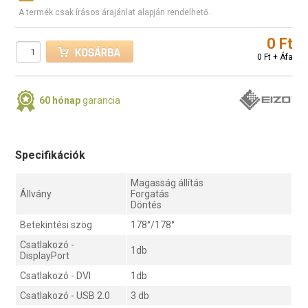
A termék csak írásos árajánlat alapján rendelhető.
0 Ft
0 Ft + Áfa
60 hónap
garancia
Specifikációk
Magasság állítás
Állvány
Forgatás
Döntés
Betekintési szög
178°/178°
Csatlakozó -
1db
DisplayPort
Csatlakozó - DVI
1db
Csatlakozó - USB 2.0
3 db