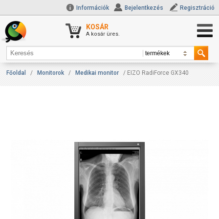
Információk
Bejelentkezés
Regisztráció
KOSÁR
A kosár üres.
Főoldal
/
Monitorok
/
Medikai monitor
/ EIZO RadiForce GX340