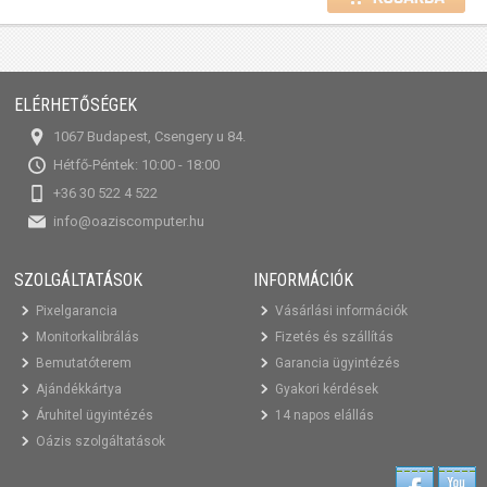
ELÉRHETŐSÉGEK
1067 Budapest, Csengery u 84.
Hétfő-Péntek: 10:00 - 18:00
+36 30 522 4 522
info@oaziscomputer.hu
SZOLGÁLTATÁSOK
INFORMÁCIÓK
Pixelgarancia
Vásárlási információk
Monitorkalibrálás
Fizetés és szállítás
Bemutatóterem
Garancia ügyintézés
Ajándékkártya
Gyakori kérdések
Áruhitel ügyintézés
14 napos elállás
Oázis szolgáltatások