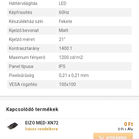
Háttérvilágítás
LED
Képfrissítés
60Hz
Készülékház szín
Fekete
Kijelző bevonat
Matt
Kijelző méret
21"
Kontrasztarány
1400:1
Maximum fényerő
1200 cd/m2
Panel típusa
IPS
Pixelsűrűség
0,21 x 0,21 mm
VESA rögzítés
100x100
Kapcsolódó termékek
EIZO MED-XN72
0 Ft
Írásos rendelésre
0 Ft + Áfa