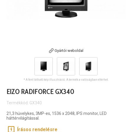
Gyártói weboldal
* A fent látható kép illusztráció. A termék a valóságban eltérhet.
EIZO RADIFORCE GX340
Termékkód: GX340
21,3 hüvelykes, 3MP-es, 1536 x 2048, IPS monitor, LED
háttérvilágítással.
Írásos rendelésre