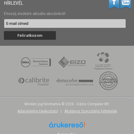
HÍRLEVÉL
Értesülj elsőként aktuális akcióinkról!
Minden jog fenntartva © 2026 - Oázis Computer Kft.
Adatvédelmi tájékoztató
|
Általános Szerződési Feltételek