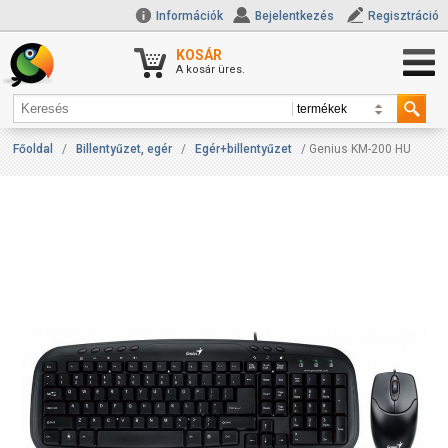
Információk
Bejelentkezés
Regisztráció
KOSÁR
A kosár üres.
Főoldal
/
Billentyűzet, egér
/
Egér+billentyűzet
/ Genius KM-200 HU