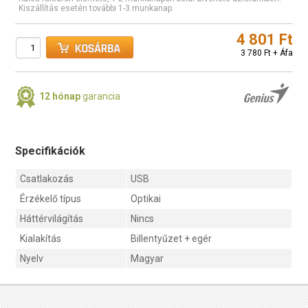
Kiszállítás esetén további 1-3 munkanap.
4 801 Ft
3 780 Ft + Áfa
12 hónap
garancia
Specifikációk
Csatlakozás
USB
Érzékelő típus
Optikai
Háttérvilágítás
Nincs
Kialakítás
Billentyűzet + egér
Nyelv
Magyar