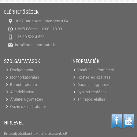
ELÉRHETŐSÉGEK
1067 Budapest, Csengery u 84.
Hétfő-Péntek: 10:00 - 18:00
+36 30 522 4 522
info@oaziscomputer.hu
SZOLGÁLTATÁSOK
INFORMÁCIÓK
Pixelgarancia
Vásárlási információk
Monitorkalibrálás
Fizetés és szállítás
Bemutatóterem
Garancia ügyintézés
Ajándékkártya
Gyakori kérdések
Áruhitel ügyintézés
14 napos elállás
Oázis szolgáltatások
HÍRLEVÉL
Értesülj elsőként aktuális akcióinkról!