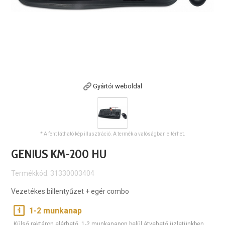
Gyártói weboldal
* A fent látható kép illusztráció. A termék a valóságban eltérhet.
GENIUS KM-200 HU
Termékkód: 31330003404
Vezetékes billentyűzet + egér combo
1-2 munkanap
Külső raktáron elérhető, 1-2 munkanapon belül átvehető üzletünkben.