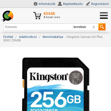
Információk
Bejelentkezés
Regisztráció
KOSÁR
A kosár üres.
Főoldal
/
Adathordozó
/
Memóriakártya
/ Kingston Canvas Go! Plus
SDXC 256GB