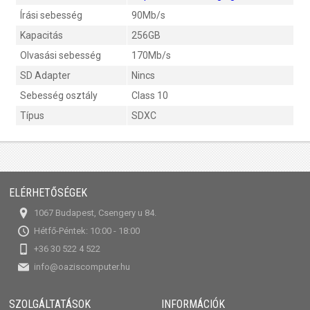
Írási sebesség
90Mb/s
Kapacitás
256GB
Olvasási sebesség
170Mb/s
SD Adapter
Nincs
Sebesség osztály
Class 10
Típus
SDXC
ELÉRHETŐSÉGEK
1067 Budapest, Csengery u 84.
Hétfő-Péntek: 10:00 - 18:00
+36 30 522 4 522
info@oaziscomputer.hu
SZOLGÁLTATÁSOK
INFORMÁCIÓK