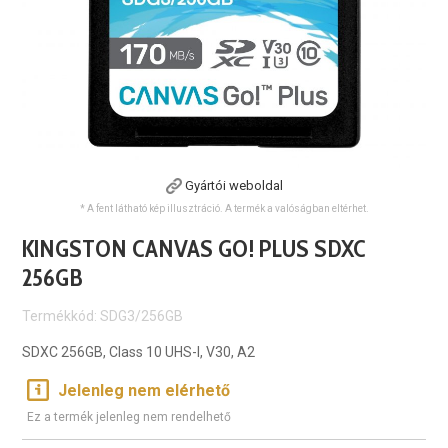
Gyártói weboldal
* A fent látható kép illusztráció. A termék a valóságban eltérhet.
KINGSTON CANVAS GO! PLUS SDXC
256GB
Termékkód: SDG3/256GB
SDXC 256GB, Class 10 UHS-I, V30, A2
Jelenleg nem elérhető
Ez a termék jelenleg nem rendelhető