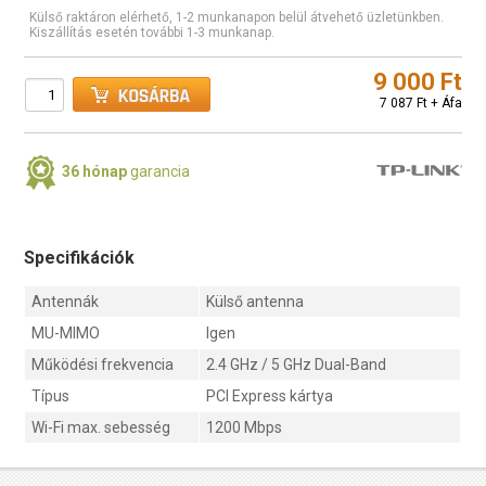
Külső raktáron elérhető, 1-2 munkanapon belül átvehető üzletünkben.
Kiszállítás esetén további 1-3 munkanap.
9 000 Ft
7 087 Ft + Áfa
36 hónap
garancia
Specifikációk
Antennák
Külső antenna
MU-MIMO
Igen
Működési frekvencia
2.4 GHz / 5 GHz Dual-Band
Típus
PCI Express kártya
Wi-Fi max. sebesség
1200 Mbps