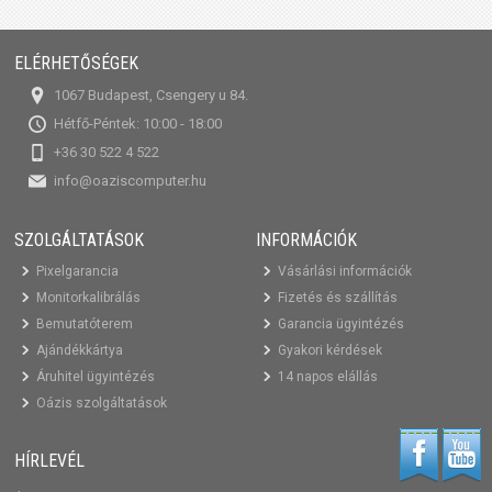
ELÉRHETŐSÉGEK
1067 Budapest, Csengery u 84.
Hétfő-Péntek: 10:00 - 18:00
+36 30 522 4 522
info@oaziscomputer.hu
SZOLGÁLTATÁSOK
INFORMÁCIÓK
Pixelgarancia
Vásárlási információk
Monitorkalibrálás
Fizetés és szállítás
Bemutatóterem
Garancia ügyintézés
Ajándékkártya
Gyakori kérdések
Áruhitel ügyintézés
14 napos elállás
Oázis szolgáltatások
HÍRLEVÉL