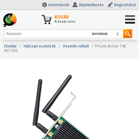
Információk
Bejelentkezés
Regisztráció
KOSÁR
A kosár üres.
Főoldal
/
Hálózati eszközök
/
Vezeték nélküli
/ TP-Link Archer T4E
AC1200