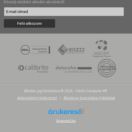
Értesülj elsőként aktuális akcióinkról!
Minden jog fenntartva © 2026 - Oázis Computer Kft.
Adatvédelmi tájékoztató
|
Általános Szerződési Feltételek
Árukereső.hu