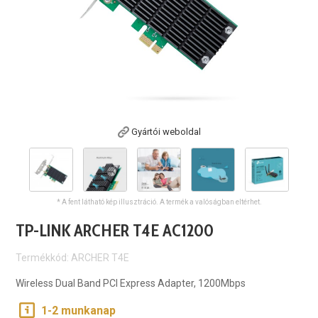
Gyártói weboldal
* A fent látható kép illusztráció. A termék a valóságban eltérhet.
TP-LINK ARCHER T4E AC1200
Termékkód: ARCHER T4E
Wireless Dual Band PCI Express Adapter, 1200Mbps
1-2 munkanap