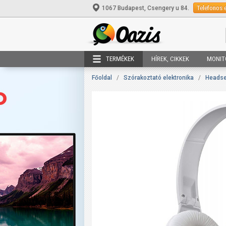
Telefonos 
1067 Budapest, Csengery u 84.
TERMÉKEK
HÍREK, CIKKEK
MONIT
Főoldal
/
Szórakoztató elektronika
/
Headset