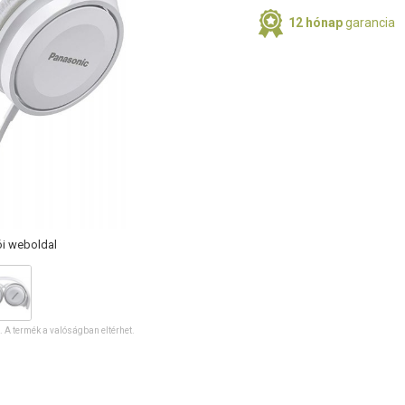
12 hónap
garancia
ói weboldal
ó. A termék a valóságban eltérhet.