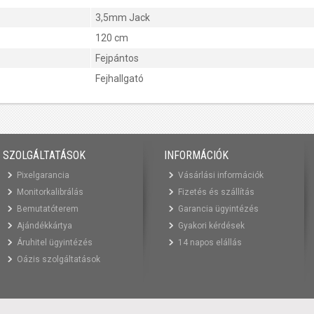
3,5mm Jack
120 cm
Fejpántos
Fejhallgató
SZOLGÁLTATÁSOK
INFORMÁCIÓK
Pixelgarancia
Vásárlási információk
Monitorkalibrálás
Fizetés és szállítás
Bemutatóterem
Garancia ügyintézés
Ajándékkártya
Gyakori kérdések
Áruhitel ügyintézés
14 napos elállás
Oázis szolgáltatások