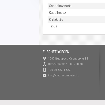
Csatlakoztatás
Kábelhossz
Kialakítás
Típus
ELÉRHETŐSÉGEK
1067 Budapest, Csengery u 84.
Hétfő-Péntek: 10:00 - 18:00
+36 30 522 4 522
info@oaziscomputer.hu