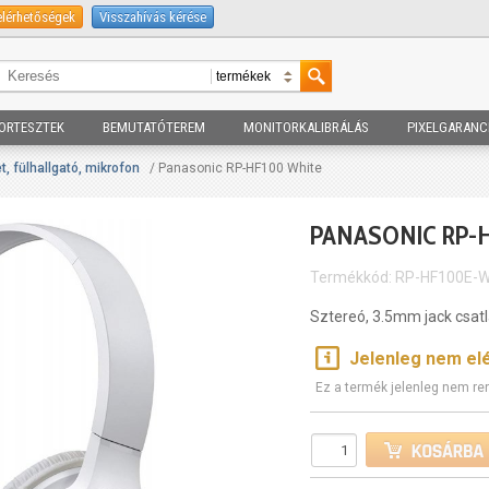
elérhetőségek
Visszahívás kérése
ORTESZTEK
BEMUTATÓTEREM
MONITORKALIBRÁLÁS
PIXELGARANC
, fülhallgató, mikrofon
/ Panasonic RP-HF100 White
PANASONIC RP-
Termékkód: RP-HF100E-
Sztereó, 3.5mm jack csat
Jelenleg nem el
Ez a termék jelenleg nem re