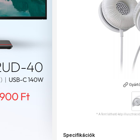
Gyárt
* A fent látható kép illusztráci
Specifikációk