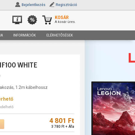
Bejelentkezés
Regisztráció
KOSÁR
A kosár üres.
IA
INFORMÁCIÓK
ELÉRHETŐSÉGEK
HF100 WHITE
W
lakozás, 1.2m kábelhossz
érhető
ndelhető
4 801 Ft
3 780 Ft + Áfa