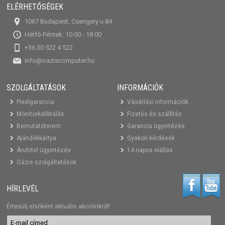
ELÉRHETŐSÉGEK
1067 Budapest, Csengery u 84.
Hétfő-Péntek: 10:00 - 18:00
+36 30 522 4 522
info@oaziscomputer.hu
SZOLGÁLTATÁSOK
INFORMÁCIÓK
Pixelgarancia
Vásárlási információk
Monitorkalibrálás
Fizetés és szállítás
Bemutatóterem
Garancia ügyintézés
Ajándékkártya
Gyakori kérdések
Áruhitel ügyintézés
14 napos elállás
Oázis szolgáltatások
HÍRLEVÉL
Értesülj elsőként aktuális akcióinkról!