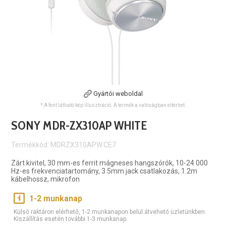
Gyártói weboldal
* A fent látható kép illusztráció. A termék a valóságban eltérhet.
SONY MDR-ZX310AP WHITE
Termékkód: MDRZX310APW.CE7
Zárt kivitel, 30 mm-es ferrit mágneses hangszórók, 10-24 000
Hz-es frekvenciatartomány, 3.5mm jack csatlakozás, 1.2m
kábelhossz, mikrofon
1-2 munkanap
Külső raktáron elérhető, 1-2 munkanapon belül átvehető üzletünkben.
Kiszállítás esetén további 1-3 munkanap.