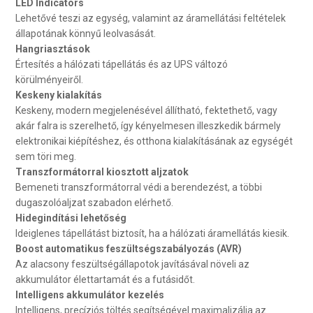
LED Indicators
Lehetővé teszi az egység, valamint az áramellátási feltételek
állapotának könnyű leolvasását.
Hangriasztások
Értesítés a hálózati tápellátás és az UPS változó
körülményeiről.
Keskeny kialakítás
Keskeny, modern megjelenésével állítható, fektethető, vagy
akár falra is szerelhető, így kényelmesen illeszkedik bármely
elektronikai kiépítéshez, és otthona kialakításának az egységét
sem töri meg.
Transzformátorral kiosztott aljzatok
Bemeneti transzformátorral védi a berendezést, a többi
dugaszolóaljzat szabadon elérhető.
Hidegindítási lehetőség
Ideiglenes tápellátást biztosít, ha a hálózati áramellátás kiesik.
Boost automatikus feszültségszabályozás (AVR)
Az alacsony feszültségállapotok javításával növeli az
akkumulátor élettartamát és a futásidőt.
Intelligens akkumulátor kezelés
Intelligens, precíziós töltés segítségével maximalizálja az