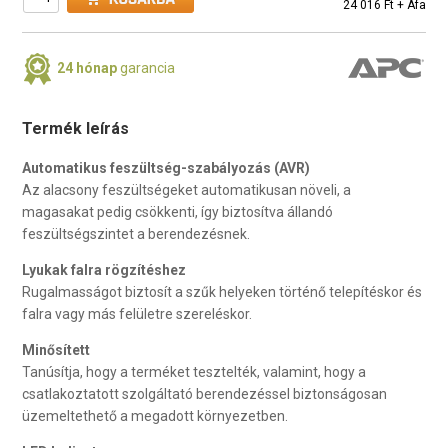
24 016 Ft + Áfa
24 hónap
garancia
Termék leírás
Automatikus feszültség-szabályozás (AVR)
Az alacsony feszültségeket automatikusan növeli, a
magasakat pedig csökkenti, így biztosítva állandó
feszültségszintet a berendezésnek.
Lyukak falra rögzítéshez
Rugalmasságot biztosít a szűk helyeken történő telepítéskor és
falra vagy más felületre szereléskor.
Minősített
Tanúsítja, hogy a terméket tesztelték, valamint, hogy a
csatlakoztatott szolgáltató berendezéssel biztonságosan
üzemeltethető a megadott környezetben.