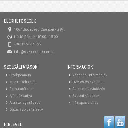
ELÉRHETŐSÉGEK
1067 Budapest, Csengery u 84.
Hétfő-Péntek: 10:00 - 18:00
+36 30 522 4 522
info@oaziscomputer.hu
SZOLGÁLTATÁSOK
INFORMÁCIÓK
Pixelgarancia
Vásárlási információk
Monitorkalibrálás
Fizetés és szállítás
Bemutatóterem
Garancia ügyintézés
Ajándékkártya
Gyakori kérdések
Áruhitel ügyintézés
14 napos elállás
Oázis szolgáltatások
HÍRLEVÉL