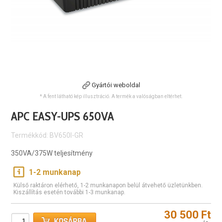
Gyártói weboldal
* A fent látható kép illusztráció. A termék a valóságban eltérhet.
APC EASY-UPS 650VA
Termékkód: BV650I-GR
350VA/375W teljesítmény
1-2 munkanap
Külső raktáron elérhető, 1-2 munkanapon belül átvehető üzletünkben.
Kiszállítás esetén további 1-3 munkanap.
30 500 Ft