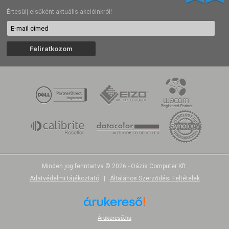
Értesülj elsőként aktuális akcióinkról!
Minden jog fenntartva © 2026 - Oázis Computer Kft.
Adatvédelmi tájékoztató
|
Általános Szerződési Feltételek
Árukereső.hu