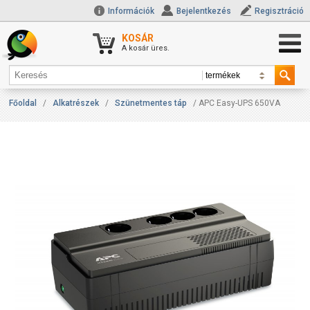
Információk
Bejelentkezés
Regisztráció
KOSÁR
A kosár üres.
Főoldal
/
Alkatrészek
/
Szünetmentes táp
/ APC Easy-UPS 650VA