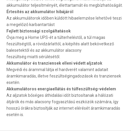
akkumulátor teljesítményét, élettartamát és megbízhatóságát.
Értesítés az akkumulátor hibájáról
Az akkumulátorok időben küldött hibaelemzése lehetővé teszi
a megelőző karbantartást
Fejlett biztonsági szolgáltatások
Óvja meg a Home UPS-ét a túlterheléstől, a túl magas
feszültségtől, a rövidzárlattól, a kiépítés alatt bekövetkező
balesetektől és az akkumulátor alacsony
feszültség miatti sérülésétől.
Akkumulátor és tranziensek elleni védett aljzatok
Megvédi és árammal látja el hardverét valamint adatait
áramkimaradás, illetve feszültségingadozások és tranziensek
esetén.
Akkumulátoros energiaellátás és túlfeszültség-védelem
Az aljzatok bőséges áthidalási időt biztosítanak a hálózati
átjárók és más alacsony fogyasztású eszközök számára, így
hosszú órákra biztosítják az internet elérését áramkimaradás
esetén is.