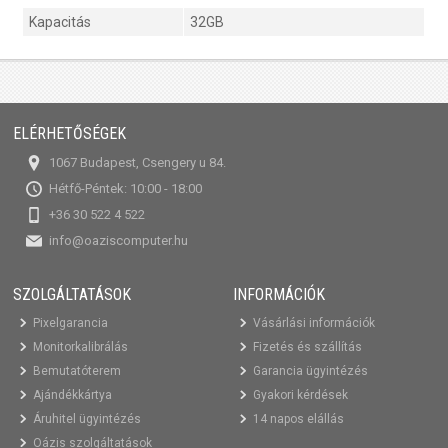
Kapacitás
32GB
ELÉRHETŐSÉGEK
1067 Budapest, Csengery u 84.
Hétfő-Péntek: 10:00 - 18:00
+36 30 522 4 522
info@oaziscomputer.hu
SZOLGÁLTATÁSOK
INFORMÁCIÓK
Pixelgarancia
Vásárlási információk
Monitorkalibrálás
Fizetés és szállítás
Bemutatóterem
Garancia ügyintézés
Ajándékkártya
Gyakori kérdések
Áruhitel ügyintézés
14 napos elállás
Oázis szolgáltatások