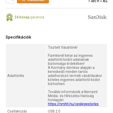
7 480 Ft + Áfa
24 hónap
garancia
Specifikációk
Tisztelt Vásárlónk!
Fizetésnél kérje az ingyenes
adattörlő kódot adatainak
biztonsága érdekében!
A Kormány döntése alapján a
kereskedő minden tartós
Adattörlés
adathordozó termék vásárlásakor
köteles ingyenes adattörlő kódot
biztosítani.
További információk a Nemzeti
Média- és Hírközlési Hatóság
honlapján:
https://nmhh.hu/veglegestorles
Csatlakozás
USB 2.0