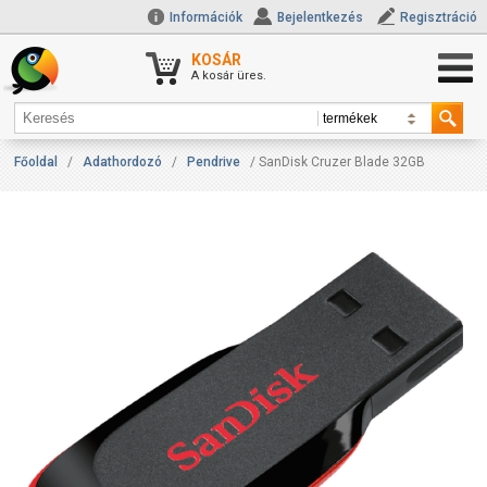
Információk
Bejelentkezés
Regisztráció
KOSÁR
A kosár üres.
Főoldal
/
Adathordozó
/
Pendrive
/ SanDisk Cruzer Blade 32GB