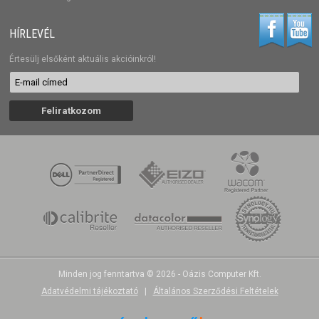
HÍRLEVÉL
Értesülj elsőként aktuális akcióinkról!
Minden jog fenntartva © 2026 - Oázis Computer Kft.
Adatvédelmi tájékoztató
|
Általános Szerződési Feltételek