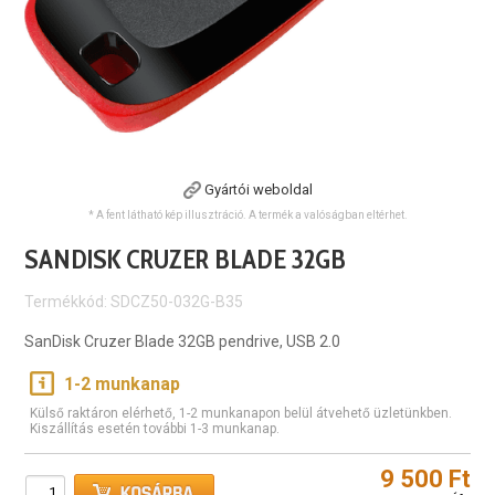
Gyártói weboldal
* A fent látható kép illusztráció. A termék a valóságban eltérhet.
SANDISK CRUZER BLADE 32GB
Termékkód: SDCZ50-032G-B35
SanDisk Cruzer Blade 32GB pendrive, USB 2.0
1-2 munkanap
Külső raktáron elérhető, 1-2 munkanapon belül átvehető üzletünkben.
Kiszállítás esetén további 1-3 munkanap.
9 500 Ft