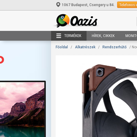
Telefonos 
1067 Budapest, Csengery u 84.
TERMÉKEK
HÍREK, CIKKEK
MONIT
Főoldal
/
Alkatrészek
/
Rendszerhűtő
/ No