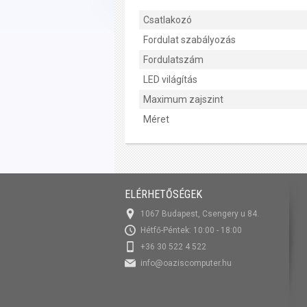
Csatlakozó
Fordulat szabályozás
Fordulatszám
LED világítás
Maximum zajszint
Méret
ELÉRHETŐSÉGEK
1067 Budapest, Csengery u 84.
Hétfő-Péntek: 10:00 - 18:00
+36 30 522 4 522
info@oaziscomputer.hu