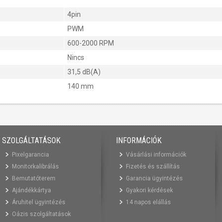
4pin
PWM
600-2000 RPM
Nincs
31,5 dB(A)
140 mm
SZOLGÁLTATÁSOK
INFORMÁCIÓK
Pixelgarancia
Vásárlási információk
Monitorkalibrálás
Fizetés és szállítás
Bemutatóterem
Garancia ügyintézés
Ajándékkártya
Gyakori kérdések
Áruhitel ügyintézés
14 napos elállás
Oázis szolgáltatások