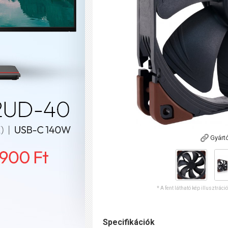
Gyárt
* A fent látható kép illusztráci
Specifikációk