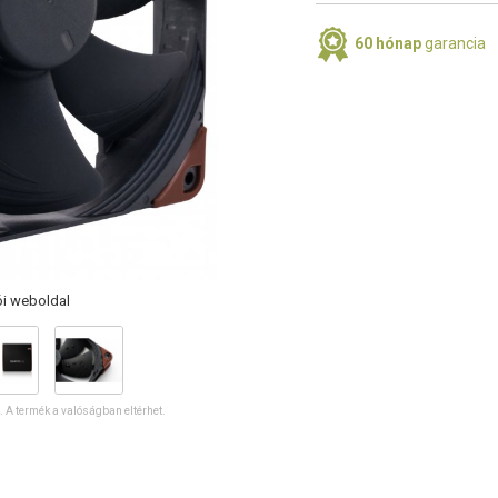
60 hónap
garancia
ói weboldal
ó. A termék a valóságban eltérhet.