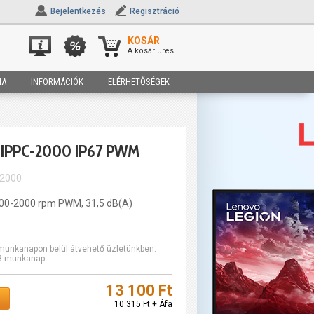
Bejelentkezés
Regisztráció
KOSÁR
A kosár üres.
IA
INFORMÁCIÓK
ELÉRHETŐSÉGEK
IPPC-2000 IP67 PWM
-2000
00-2000 rpm PWM, 31,5 dB(A)
2 munkanapon belül átvehető üzletünkben.
-3 munkanap.
13 100 Ft
10 315 Ft + Áfa