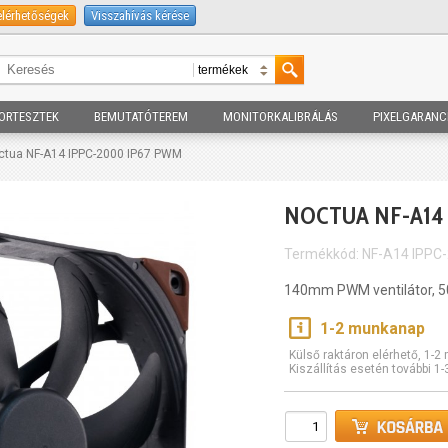
elérhetőségek
Visszahívás kérése
ORTESZTEK
BEMUTATÓTEREM
MONITORKALIBRÁLÁS
PIXELGARANC
ctua NF-A14 IPPC-2000 IP67 PWM
NOCTUA NF-A14 
Termékkód: NF-A14 IPPC
140mm PWM ventilátor, 5
1-2 munkanap
Külső raktáron elérhető, 1-
Kiszállítás esetén további 1