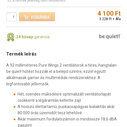
Ez a termék jelenleg nem rendelhető
4 100 Ft
3 228 Ft + Áfa
24 hónap
garancia
Termék leírás
A 92 milliméteres Pure Wings 2 ventilátorok a híres, hangtalan
be quiet! hűtést hozzák el a belépő szintre, ezzel együtt
alkalmasak gamer és multimédiás rendszerekhez. A
legfontosabb jellemzők:
Hét, csendes működésre optimalizált ventilátorlapát
csökkenti a légáramlás keltette zajt
A hosszú élettartamú, puskacsapágyas kialakítás akár
80 000 órás üzemidőt tesz lehetővé
Akár maximum fordulatszámon is mindössze 18,6 dBA
zajszint