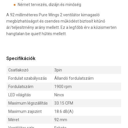
Német tervezés, dizájn és minőség
A 92 milliméteres Pure Wings 2 ventilátor kimagasló
megbízhatóságot és csendes működést biztosít kitűnő
ár/teljesítmény arány mellett. Ez a legfőbb érv a közismerten
hangtalan be quiet! hűtés mellett.
Specifikációk
Csatlakozó
3pin
Fordulat szabályozás
Állandó fordulatszám
Fordulatszám
1900 rpm
LED világítás
Nincs
Maximum légszállítás
33.15 CFM
Maximum zajszint
18.6 dB(A)
Méret
92 mm
Ventilátor szín
Fekete