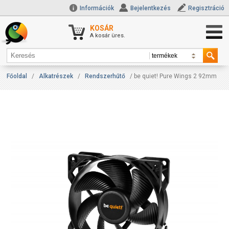
Információk
Bejelentkezés
Regisztráció
KOSÁR
A kosár üres.
Főoldal
/
Alkatrészek
/
Rendszerhűtő
/ be quiet! Pure Wings 2 92mm