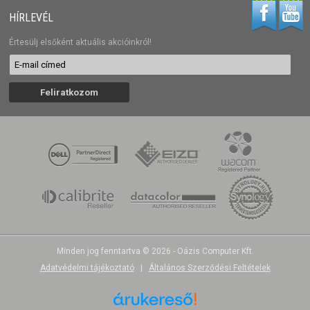
HÍRLEVÉL
Értesülj elsőként aktuális akcióinkról!
Minden jog fenntartva © 2026 - Oázis Computer Kft.
Adatvédelmi tájékoztató
|
Általános Szerződési Feltételek