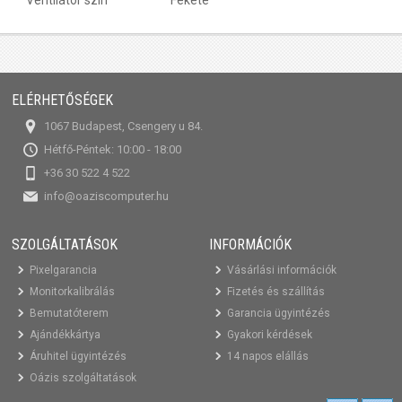
ELÉRHETŐSÉGEK
1067 Budapest, Csengery u 84.
Hétfő-Péntek: 10:00 - 18:00
+36 30 522 4 522
info@oaziscomputer.hu
SZOLGÁLTATÁSOK
INFORMÁCIÓK
Pixelgarancia
Vásárlási információk
Monitorkalibrálás
Fizetés és szállítás
Bemutatóterem
Garancia ügyintézés
Ajándékkártya
Gyakori kérdések
Áruhitel ügyintézés
14 napos elállás
Oázis szolgáltatások