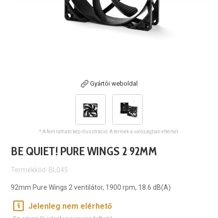
Gyártói weboldal
* A fent látható kép illusztráció. A termék a valóságban eltérhet.
BE QUIET! PURE WINGS 2 92MM
Termékkód: BL045
92mm Pure Wings 2 ventilátor, 1900 rpm, 18.6 dB(A)
Jelenleg nem elérhető