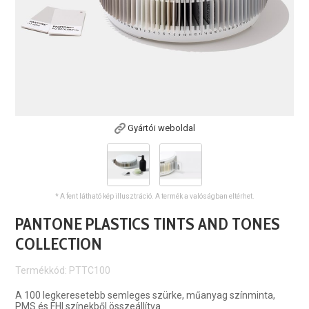
Gyártói weboldal
* A fent látható kép illusztráció. A termék a valóságban eltérhet.
PANTONE PLASTICS TINTS AND TONES
COLLECTION
Termékkód: PTTC100
A 100 legkeresetebb semleges szürke, műanyag színminta,
PMS és FHI színekből összeállítva