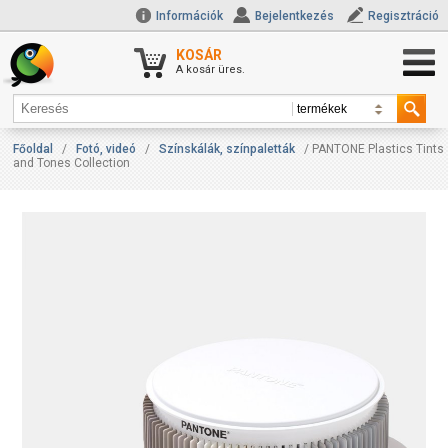
Információk
Bejelentkezés
Regisztráció
KOSÁR
A kosár üres.
Főoldal
/
Fotó, videó
/
Színskálák, színpaletták
/ PANTONE Plastics Tints
and Tones Collection