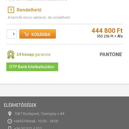
Rendelhető
A termék nincs raktáron, de rendelhető
444 800 Ft
350 236 Ft + Áfa
24 hónap
garancia
OTP Bank hitelkalkulátor
ELÉRHETŐSÉGEK
1067 Budapest, Csengery u 84.
Hétfő-Péntek: 10:00 - 18:00
+36 30 522 4 522