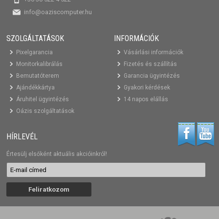
info@oaziscomputer.hu
SZOLGÁLTATÁSOK
INFORMÁCIÓK
Pixelgarancia
Vásárlási információk
Monitorkalibrálás
Fizetés és szállítás
Bemutatóterem
Garancia ügyintézés
Ajándékkártya
Gyakori kérdések
Áruhitel ügyintézés
14 napos elállás
Oázis szolgáltatások
HÍRLEVÉL
Értesülj elsőként aktuális akcióinkról!