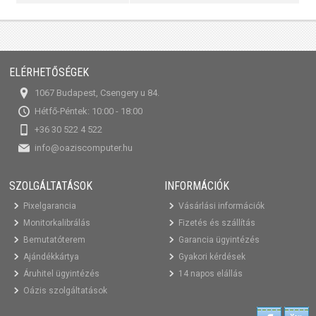
ELÉRHETŐSÉGEK
1067 Budapest, Csengery u 84.
Hétfő-Péntek: 10:00 - 18:00
+36 30 522 4 522
info@oaziscomputer.hu
SZOLGÁLTATÁSOK
INFORMÁCIÓK
Pixelgarancia
Vásárlási információk
Monitorkalibrálás
Fizetés és szállítás
Bemutatóterem
Garancia ügyintézés
Ajándékkártya
Gyakori kérdések
Áruhitel ügyintézés
14 napos elállás
Oázis szolgáltatások