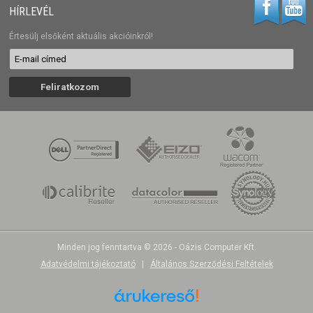
HÍRLEVÉL
Értesülj elsőként aktuális akcióinkról!
Minden jog fenntartva © 2026 - Oázis Computer Kft.
Adatvédelmi tájékoztató
|
Általános Szerződési Feltételek