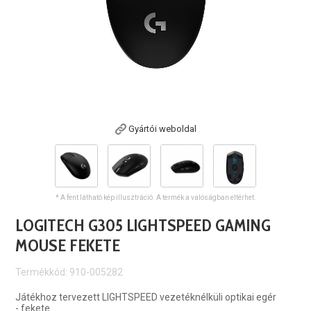
Gyártói weboldal
* A fent látható kép illusztráció. A termék a valóságban eltérhet.
LOGITECH G305 LIGHTSPEED GAMING
MOUSE FEKETE
Termékkód: 910-005282
Játékhoz tervezett LIGHTSPEED vezetéknélküli optikai egér
- fekete