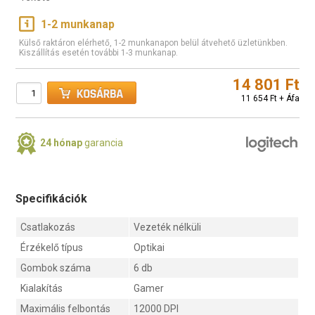
1-2 munkanap
Külső raktáron elérhető, 1-2 munkanapon belül átvehető üzletünkben.
Kiszállítás esetén további 1-3 munkanap.
14 801 Ft
11 654 Ft + Áfa
24 hónap
garancia
Specifikációk
Csatlakozás
Vezeték nélküli
Érzékelő típus
Optikai
Gombok száma
6 db
Kialakítás
Gamer
Maximális felbontás
12000 DPI