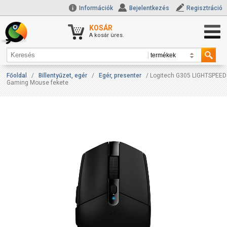
Információk
Bejelentkezés
Regisztráció
KOSÁR
A kosár üres.
Főoldal
/
Billentyűzet, egér
/
Egér, presenter
/ Logitech G305 LIGHTSPEED
Gaming Mouse fekete