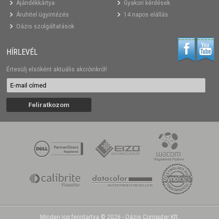
Ajándékkártya
Gyakori kérdések
Áruhitel ügyintézés
14 napos elállás
Oázis szolgáltatások
HÍRLEVÉL
Értesülj elsőként aktuális akcióinkról!
Minden jog fenntartva © 2026 - Oázis Computer Kft.