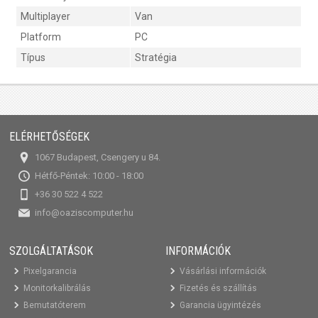
Multiplayer
Van
Platform
PC
Típus
Stratégia
ELÉRHETŐSÉGEK
1067 Budapest, Csengery u 84.
Hétfő-Péntek: 10:00 - 18:00
+36 30 522 4 522
info@oaziscomputer.hu
SZOLGÁLTATÁSOK
INFORMÁCIÓK
Pixelgarancia
Vásárlási információk
Monitorkalibrálás
Fizetés és szállítás
Bemutatóterem
Garancia ügyintézés