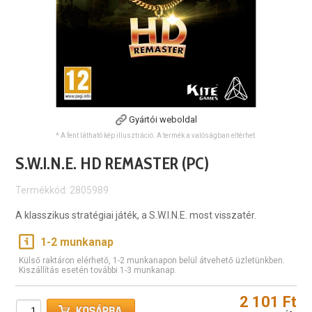
Gyártói weboldal
* A fent látható kép illusztráció. A termék a valóságban eltérhet.
S.W.I.N.E. HD REMASTER (PC)
Termékkód: 2805989
A klasszikus stratégiai játék, a S.W.I.N.E. most visszatér.
1-2 munkanap
Külső raktáron elérhető, 1-2 munkanapon belül átvehető üzletünkben.
Kiszállítás esetén további 1-3 munkanap.
2 101 Ft