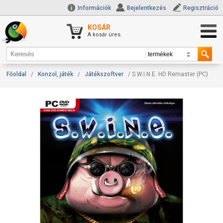
Információk
Bejelentkezés
Regisztráció
KOSÁR
A kosár üres.
Főoldal
/
Konzol, játék
/
Játékszoftver
/ S.W.I.N.E. HD Remaster (PC)