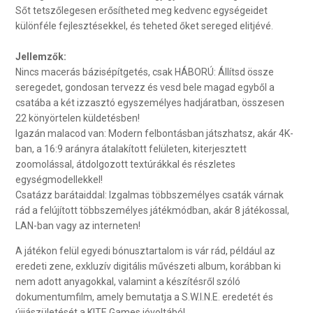
Sőt tetszőlegesen erősítheted meg kedvenc egységeidet
különféle fejlesztésekkel, és teheted őket sereged elitjévé.
Jellemzők:
Nincs macerás bázisépítgetés, csak HÁBORÚ: Állítsd össze
seregedet, gondosan tervezz és vesd bele magad egyből a
csatába a két izzasztó egyszemélyes hadjáratban, összesen
22 könyörtelen küldetésben!
Igazán malacod van: Modern felbontásban játszhatsz, akár 4K-
ban, a 16:9 arányra átalakított felületen, kiterjesztett
zoomolással, átdolgozott textúrákkal és részletes
egységmodellekkel!
Csatázz barátaiddal: Izgalmas többszemélyes csaták várnak
rád a felújított többszemélyes játékmódban, akár 8 játékossal,
LAN-ban vagy az interneten!
A játékon felül egyedi bónusztartalom is vár rád, például az
eredeti zene, exkluzív digitális művészeti album, korábban ki
nem adott anyagokkal, valamint a készítésről szóló
dokumentumfilm, amely bemutatja a S.W.I.N.E. eredetét és
újjászületését a KITE Games jóvoltából.