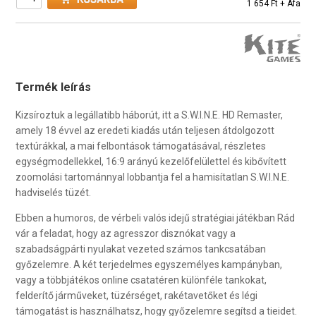
1 654 Ft + Áfa
Termék leírás
Kizsíroztuk a legállatibb háborút, itt a S.W.I.N.E. HD Remaster,
amely 18 évvel az eredeti kiadás után teljesen átdolgozott
textúrákkal, a mai felbontások támogatásával, részletes
egységmodellekkel, 16:9 arányú kezelőfelülettel és kibővített
zoomolási tartománnyal lobbantja fel a hamisítatlan S.W.I.N.E.
hadviselés tüzét.
Ebben a humoros, de vérbeli valós idejű stratégiai játékban Rád
vár a feladat, hogy az agresszor disznókat vagy a
szabadságpárti nyulakat vezeted számos tankcsatában
győzelemre. A két terjedelmes egyszemélyes kampányban,
vagy a többjátékos online csatatéren különféle tankokat,
felderítő járműveket, tüzérséget, rakétavetőket és légi
támogatást is használhatsz, hogy győzelemre segítsd a tieidet.