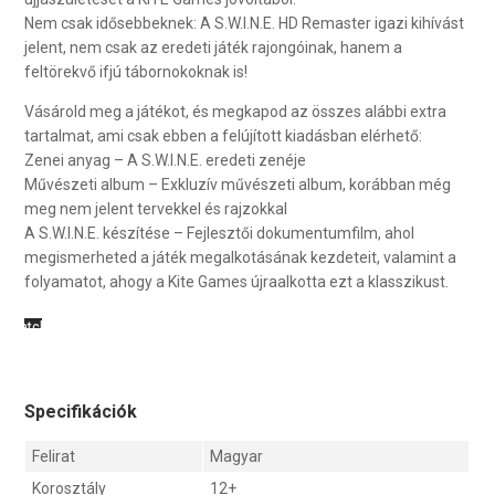
Nem csak idősebbeknek: A S.W.I.N.E. HD Remaster igazi kihívást
jelent, nem csak az eredeti játék rajongóinak, hanem a
feltörekvő ifjú tábornokoknak is!
Vásárold meg a játékot, és megkapod az összes alábbi extra
tartalmat, ami csak ebben a felújított kiadásban elérhető:
Zenei anyag – A S.W.I.N.E. eredeti zenéje
Művészeti album – Exkluzív művészeti album, korábban még
meg nem jelent tervekkel és rajzokkal
A S.W.I.N.E. készítése – Fejlesztői dokumentumfilm, ahol
megismerheted a játék megalkotásának kezdeteit, valamint a
folyamatot, ahogy a Kite Games újraalkotta ezt a klasszikust.
Specifikációk
Felirat
Magyar
Korosztály
12+