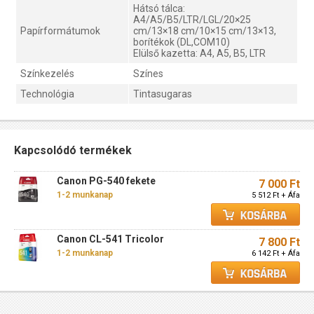
Hátsó tálca:
A4/A5/B5/LTR/LGL/20×25
Papírformátumok
cm/13×18 cm/10×15 cm/13×13,
borítékok (DL,COM10)
Elülső kazetta: A4, A5, B5, LTR
Színkezelés
Színes
Technológia
Tintasugaras
Kapcsolódó termékek
Canon PG-540 fekete
7 000 Ft
1-2 munkanap
5 512 Ft + Áfa
Canon CL-541 Tricolor
7 800 Ft
1-2 munkanap
6 142 Ft + Áfa