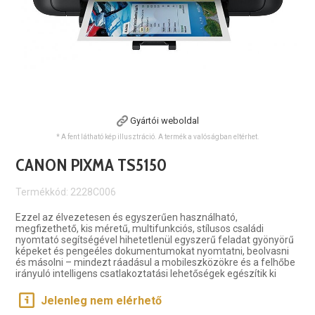
Gyártói weboldal
* A fent látható kép illusztráció. A termék a valóságban eltérhet.
CANON PIXMA TS5150
Termékkód: 2228C006
Ezzel az élvezetesen és egyszerűen használható,
megfizethető, kis méretű, multifunkciós, stílusos családi
nyomtató segítségével hihetetlenül egyszerű feladat gyönyörű
képeket és pengeéles dokumentumokat nyomtatni, beolvasni
és másolni – mindezt ráadásul a mobileszközökre és a felhőbe
irányuló intelligens csatlakoztatási lehetőségek egészítik ki
Jelenleg nem elérhető