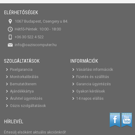
ELÉRHETŐSÉGEK
1067 Budapest, Csengery u 84.
Hétfő-Péntek: 10:00 - 18:00
+36 30 522 4 522
info@oaziscomputer.hu
SZOLGÁLTATÁSOK
INFORMÁCIÓK
Pixelgarancia
Vásárlási információk
Monitorkalibrálás
Fizetés és szállítás
Bemutatóterem
Garancia ügyintézés
Ajándékkártya
Gyakori kérdések
Áruhitel ügyintézés
14 napos elállás
Oázis szolgáltatások
HÍRLEVÉL
Értesülj elsőként aktuális akcióinkról!