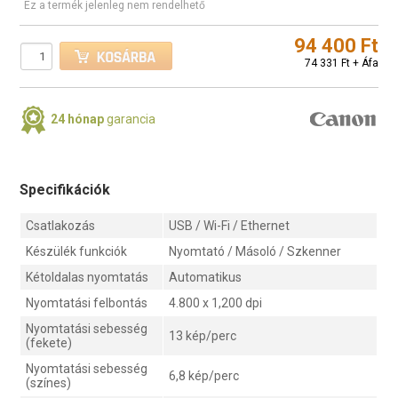
Ez a termék jelenleg nem rendelhető
94 400 Ft
74 331 Ft + Áfa
24 hónap
garancia
Specifikációk
Csatlakozás
USB / Wi-Fi / Ethernet
Készülék funkciók
Nyomtató / Másoló / Szkenner
Kétoldalas nyomtatás
Automatikus
Nyomtatási felbontás
4.800 x 1,200 dpi
Nyomtatási sebesség
13 kép/perc
(fekete)
Nyomtatási sebesség
6,8 kép/perc
(színes)