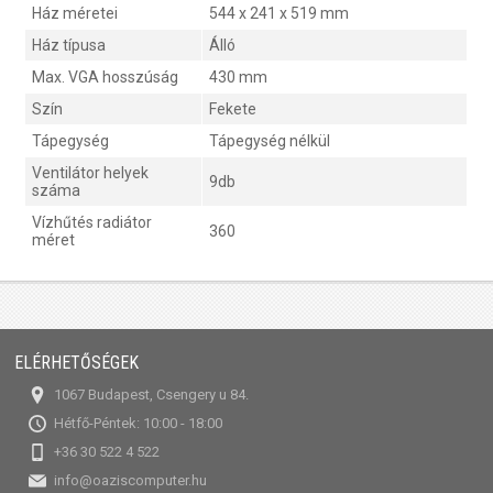
Ház méretei
544 x 241 x 519 mm
Ház típusa
Álló
Max. VGA hosszúság
430 mm
Szín
Fekete
Tápegység
Tápegység nélkül
Ventilátor helyek
9db
száma
Vízhűtés radiátor
360
méret
ELÉRHETŐSÉGEK
1067 Budapest, Csengery u 84.
Hétfő-Péntek: 10:00 - 18:00
+36 30 522 4 522
info@oaziscomputer.hu