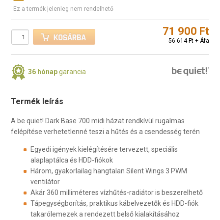
Ez a termék jelenleg nem rendelhető
71 900 Ft
56 614 Ft + Áfa
36 hónap
garancia
Termék leírás
A be quiet! Dark Base 700 midi házat rendkívül rugalmas
felépítése verhetetlenné teszi a hűtés és a csendesség terén
Egyedi igények kielégítésére tervezett, speciális
alaplaptálca és HDD-fiókok
Három, gyakorlailag hangtalan Silent Wings 3 PWM
ventilátor
Akár 360 milliméteres vízhűtés-radiátor is beszerelhető
Tápegységborítás, praktikus kábelvezetők és HDD-fiók
takarólemezek a rendezett belső kialakításához