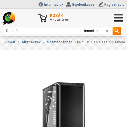
Információk
Bejelentkezés
Regisztráció
KOSÁR
A kosár üres.
Főoldal
/
Alkatrészek
/
Számítógépház
/ be quiet! Dark Base 700 fekete