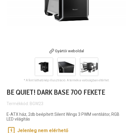
Gyártói weboldal
* A fent látható kép illusztráció. A termék a valóságban eltérhet.
BE QUIET! DARK BASE 700 FEKETE
Termékkód: BGW23
E-ATX ház, 2db beépített Silent Wings 3 PWM ventilátor, RGB
LED világítás
Jelenleg nem elérhető