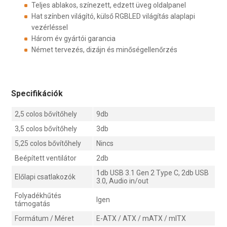
Teljes ablakos, színezett, edzett üveg oldalpanel
Hat színben világító, külső RGBLED világítás alaplapi
vezérléssel
Három év gyártói garancia
Német tervezés, dizájn és minőségellenőrzés
Specifikációk
2,5 colos bővítőhely
9db
3,5 colos bővítőhely
3db
5,25 colos bővítőhely
Nincs
Beépített ventilátor
2db
1db USB 3.1 Gen 2 Type C, 2db USB
Előlapi csatlakozók
3.0, Audio in/out
Folyadékhűtés
Igen
támogatás
Formátum / Méret
E-ATX / ATX / mATX / mITX