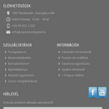
ELÉRHETŐSÉGEK
1067 Budapest, Csengery u 84.
Hétfő-Péntek: 10:00 - 18:00
+36 30 522 4 522
info@oaziscomputer.hu
SZOLGÁLTATÁSOK
INFORMÁCIÓK
Pixelgarancia
Vásárlási információk
Monitorkalibrálás
Fizetés és szállítás
Bemutatóterem
Garancia ügyintézés
Ajándékkártya
Gyakori kérdések
Áruhitel ügyintézés
14 napos elállás
Oázis szolgáltatások
HÍRLEVÉL
Értesülj elsőként aktuális akcióinkról!