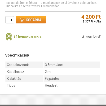
Külső raktáron elérhető, 1-2 munkanapon belül átvehető üzletünkben.
Kiszállítás esetén további 1-3 munkanap.
4 200 Ft
3 307 Ft + Áfa
24 hónap
garancia
Specifikációk
Csatlakoztatás
3,5mm Jack
Kábelhossz
2 m
Kialakítás
Fejpántos
Típus
Headset