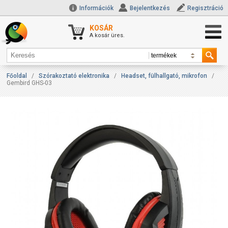
Információk
Bejelentkezés
Regisztráció
KOSÁR
A kosár üres.
Főoldal
/
Szórakoztató elektronika
/
Headset, fülhallgató, mikrofon
/
Gembird GHS-03