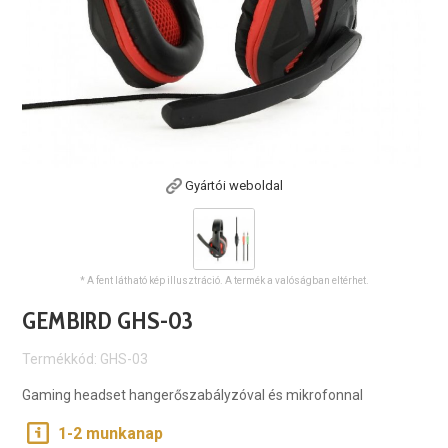
Gyártói weboldal
* A fent látható kép illusztráció. A termék a valóságban eltérhet.
GEMBIRD GHS-03
Termékkód: GHS-03
Gaming headset hangerőszabályzóval és mikrofonnal
1-2 munkanap