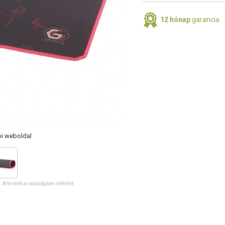
12 hónap
garancia
ói weboldal
ó. A termék a valóságban eltérhet.