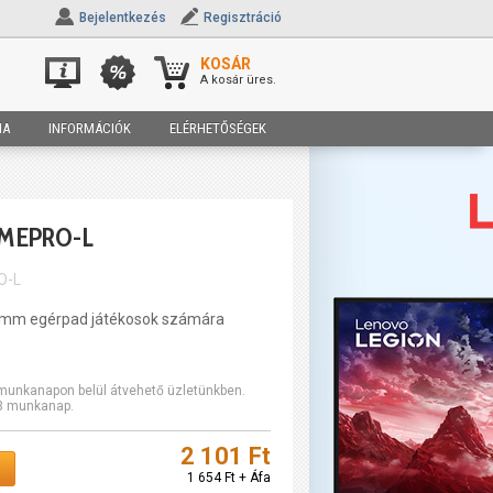
Bejelentkezés
Regisztráció
KOSÁR
A kosár üres.
IA
INFORMÁCIÓK
ELÉRHETŐSÉGEK
MEPRO-L
O-L
50mm egérpad játékosok számára
2 munkanapon belül átvehető üzletünkben.
-3 munkanap.
2 101 Ft
1 654 Ft + Áfa