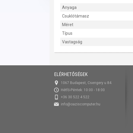
Anyaga
Csuklótámasz
Méret
Típus
Vastagság
ELÉRHETŐSÉGEK
1067 Budapest, Csengery u 84.
Hétfő-Péntek: 10:00 - 18:00
+36 30 522 4 522
info@oaziscomputer.hu