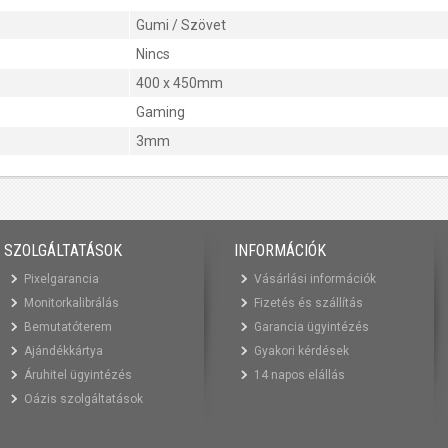
Gumi / Szövet
Nincs
400 x 450mm
Gaming
3mm
SZOLGÁLTATÁSOK
INFORMÁCIÓK
Pixelgarancia
Vásárlási információk
Monitorkalibrálás
Fizetés és szállítás
Bemutatóterem
Garancia ügyintézés
Ajándékkártya
Gyakori kérdések
Áruhitel ügyintézés
14 napos elállás
Oázis szolgáltatások