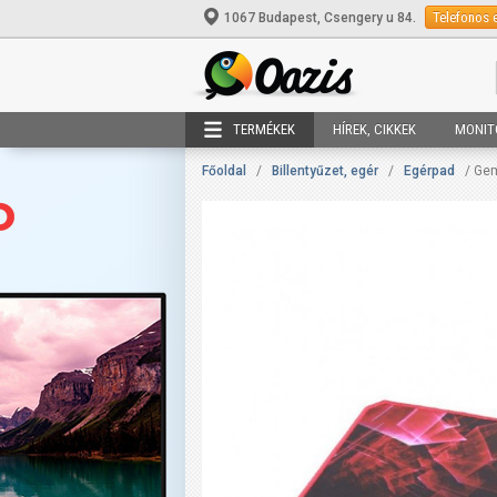
Telefonos 
1067 Budapest, Csengery u 84.
TERMÉKEK
HÍREK, CIKKEK
MONIT
Főoldal
/
Billentyűzet, egér
/
Egérpad
/ Ge