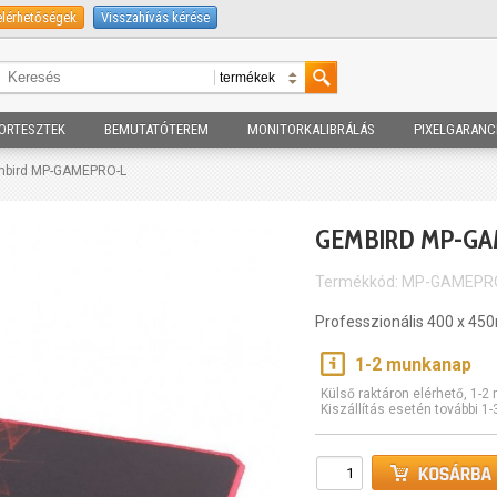
elérhetőségek
Visszahívás kérése
ORTESZTEK
BEMUTATÓTEREM
MONITORKALIBRÁLÁS
PIXELGARANC
mbird MP-GAMEPRO-L
GEMBIRD MP-GA
Termékkód: MP-GAMEPR
Professzionális 400 x 4
1-2 munkanap
Külső raktáron elérhető, 1-
Kiszállítás esetén további 1