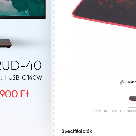
Gyárt
* A fent látható kép illusztráci
Specifikációk