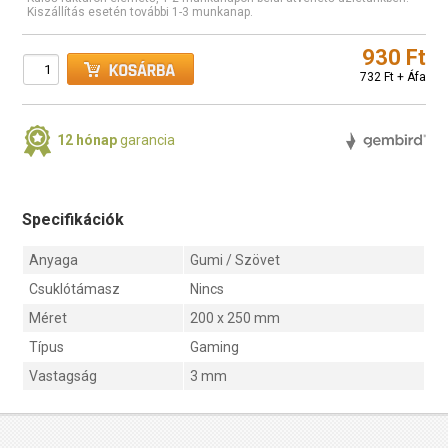
Kiszállítás esetén további 1-3 munkanap.
930 Ft
732 Ft + Áfa
12 hónap
garancia
Specifikációk
Anyaga
Gumi / Szövet
Csuklótámasz
Nincs
Méret
200 x 250 mm
Típus
Gaming
Vastagság
3 mm