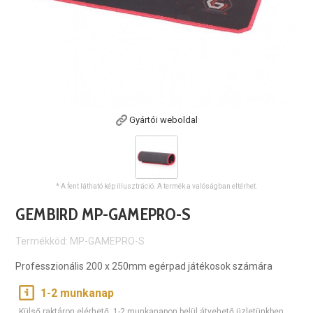
Gyártói weboldal
* A fent látható kép illusztráció. A termék a valóságban eltérhet.
GEMBIRD MP-GAMEPRO-S
Termékkód: MP-GAMEPRO-S
Professzionális 200 x 250mm egérpad játékosok számára
1-2 munkanap
Külső raktáron elérhető, 1-2 munkanapon belül átvehető üzletünkben.