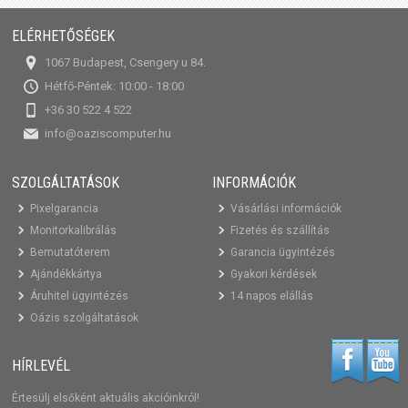
ELÉRHETŐSÉGEK
1067 Budapest, Csengery u 84.
Hétfő-Péntek: 10:00 - 18:00
+36 30 522 4 522
info@oaziscomputer.hu
SZOLGÁLTATÁSOK
INFORMÁCIÓK
Pixelgarancia
Vásárlási információk
Monitorkalibrálás
Fizetés és szállítás
Bemutatóterem
Garancia ügyintézés
Ajándékkártya
Gyakori kérdések
Áruhitel ügyintézés
14 napos elállás
Oázis szolgáltatások
HÍRLEVÉL
Értesülj elsőként aktuális akcióinkról!