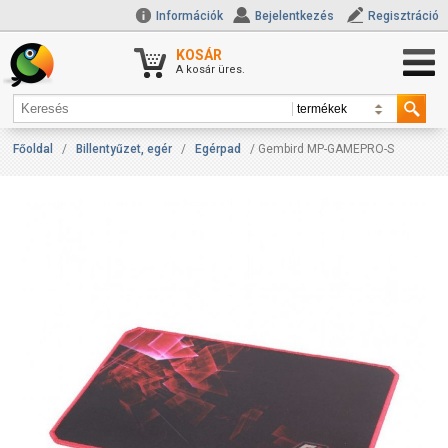
Információk
Bejelentkezés
Regisztráció
KOSÁR
A kosár üres.
Főoldal
/
Billentyűzet, egér
/
Egérpad
/ Gembird MP-GAMEPRO-S