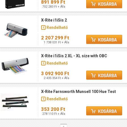
891 899 Ft
702 283 Ft + Áfa
X-Rite i1iSis 2
Rendelhető
2 207 299 Ft
1 738 031 Ft + Áfa
X-Rite i1iSis 2 XL - XL size with OBC
Rendelhető
3 092 900 Ft
2 435 354 Ft + Áfa
X-Rite Farnsworth Munsell 100 Hue Test
Rendelhető
353 200 Ft
278 110 Ft + Áfa