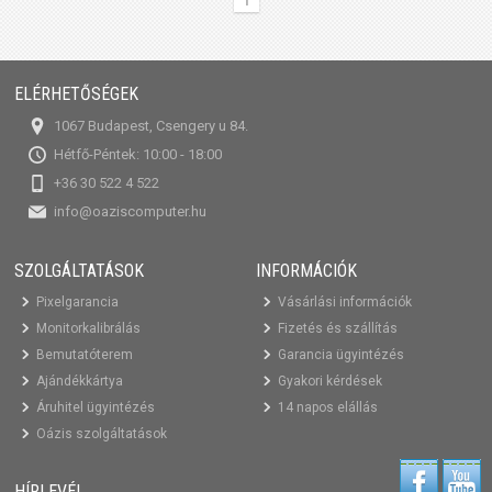
1
ELÉRHETŐSÉGEK
1067 Budapest, Csengery u 84.
Hétfő-Péntek: 10:00 - 18:00
+36 30 522 4 522
info@oaziscomputer.hu
SZOLGÁLTATÁSOK
INFORMÁCIÓK
Pixelgarancia
Vásárlási információk
Monitorkalibrálás
Fizetés és szállítás
Bemutatóterem
Garancia ügyintézés
Ajándékkártya
Gyakori kérdések
Áruhitel ügyintézés
14 napos elállás
Oázis szolgáltatások
HÍRLEVÉL