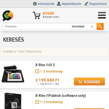
Információk
Bejelentkezés
Regisztráció
KOSÁR
A kosár üres.
KERESÉS
5 találat a "x-rite" kifejezésre:
X-Rite i1iO 3
1-2 munkanap
2 195 600 Ft
1 728 819 Ft + Áfa
X-Rite i1Publish (software only)
1-2 munkanap