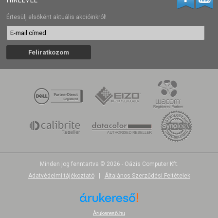
Értesülj elsőként aktuális akcióinkról!
Minden jog fenntartva © 2026 - Oázis Computer Kft.
Adatvédelmi tájékoztató
|
Általános Szerződési Feltételek
Árukereső.hu