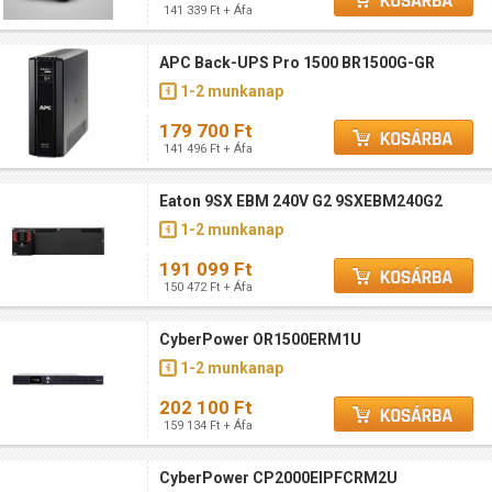
141 339 Ft + Áfa
APC Back-UPS Pro 1500 BR1500G-GR
1-2 munkanap
179 700 Ft
141 496 Ft + Áfa
Eaton 9SX EBM 240V G2 9SXEBM240G2
1-2 munkanap
191 099 Ft
150 472 Ft + Áfa
CyberPower OR1500ERM1U
1-2 munkanap
202 100 Ft
159 134 Ft + Áfa
CyberPower CP2000EIPFCRM2U