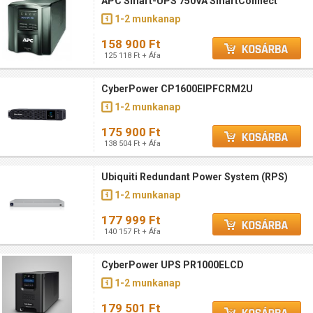
APC Smart-UPS 750VA SmartConnect
1-2 munkanap
158 900 Ft
125 118 Ft + Áfa
CyberPower CP1600EIPFCRM2U
1-2 munkanap
175 900 Ft
138 504 Ft + Áfa
Ubiquiti Redundant Power System (RPS)
1-2 munkanap
177 999 Ft
140 157 Ft + Áfa
CyberPower UPS PR1000ELCD
1-2 munkanap
179 501 Ft