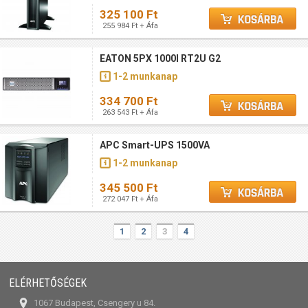
325 100 Ft
255 984 Ft + Áfa
EATON 5PX 1000I RT2U G2
1-2 munkanap
334 700 Ft
263 543 Ft + Áfa
APC Smart-UPS 1500VA
1-2 munkanap
345 500 Ft
272 047 Ft + Áfa
1
2
3
4
ELÉRHETŐSÉGEK
1067 Budapest, Csengery u 84.