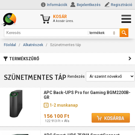
Információk
Bejelentkezés
Regisztráció
KOSÁR
A kosár üres.
Főoldal
/
Alkatrészek
/
Szünetmentes táp
TERMÉKSZŰRŐ
SZÜNETMENTES TÁP
Rendezés
APC Back-UPS Pro for Gaming BGM2200B-
GR
1-2 munkanap
156 100 Ft
122 913 Ft + Áfa