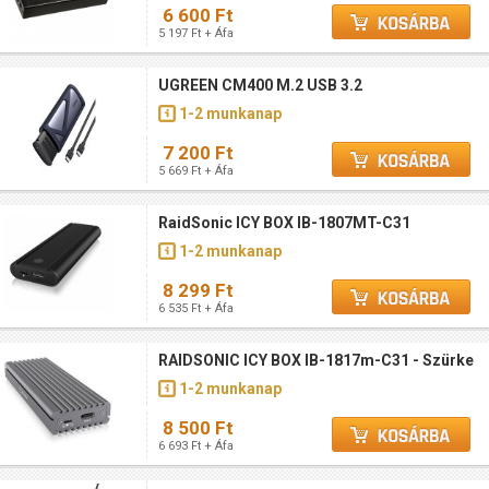
6 600 Ft
5 197 Ft + Áfa
UGREEN CM400 M.2 USB 3.2
1-2 munkanap
7 200 Ft
5 669 Ft + Áfa
RaidSonic ICY BOX IB-1807MT-C31
1-2 munkanap
8 299 Ft
6 535 Ft + Áfa
RAIDSONIC ICY BOX IB-1817m-C31 - Szürke
1-2 munkanap
8 500 Ft
6 693 Ft + Áfa