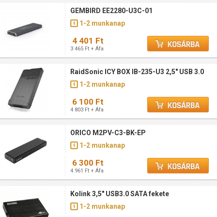
GEMBIRD EE2280-U3C-01
1-2 munkanap
4 401 Ft
3 465 Ft + Áfa
RaidSonic ICY BOX IB-235-U3 2,5" USB 3.0
1-2 munkanap
6 100 Ft
4 803 Ft + Áfa
ORICO M2PV-C3-BK-EP
1-2 munkanap
6 300 Ft
4 961 Ft + Áfa
Kolink 3,5" USB3.0 SATA fekete
1-2 munkanap