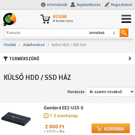
Információk
Bejelentkezés
Regisztráció
KOSÁR
A kosár üres.
Főoldal
/
Adathordozó
/
Külső HDD / SSD ház
TERMÉKSZŰRŐ
KÜLSŐ HDD / SSD HÁZ
Rendezés
Gembird EE2-U2S-5
1-2 munkanap
2 000 Ft
1 575 Ft + Áfa