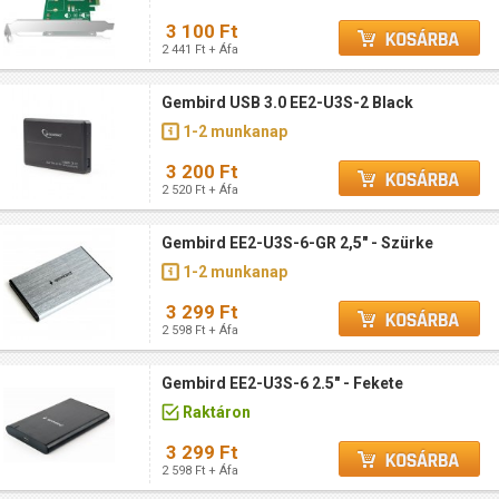
3 100 Ft
2 441 Ft + Áfa
Gembird USB 3.0 EE2-U3S-2 Black
1-2 munkanap
3 200 Ft
2 520 Ft + Áfa
Gembird EE2-U3S-6-GR 2,5" - Szürke
1-2 munkanap
3 299 Ft
2 598 Ft + Áfa
Gembird EE2-U3S-6 2.5" - Fekete
Raktáron
3 299 Ft
2 598 Ft + Áfa