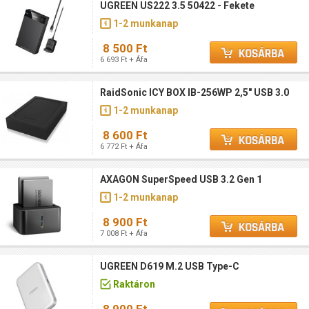
UGREEN US222 3.5 50422 - Fekete
1-2 munkanap
8 500 Ft
6 693 Ft + Áfa
RaidSonic ICY BOX IB-256WP 2,5" USB 3.0
1-2 munkanap
8 600 Ft
6 772 Ft + Áfa
AXAGON SuperSpeed USB 3.2 Gen 1
1-2 munkanap
8 900 Ft
7 008 Ft + Áfa
UGREEN D619 M.2 USB Type-C
Raktáron