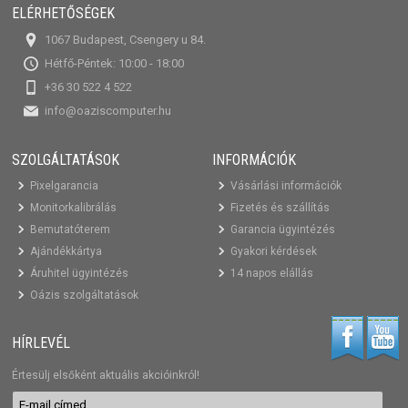
ELÉRHETŐSÉGEK
1067 Budapest, Csengery u 84.
Hétfő-Péntek: 10:00 - 18:00
+36 30 522 4 522
info@oaziscomputer.hu
SZOLGÁLTATÁSOK
INFORMÁCIÓK
Pixelgarancia
Vásárlási információk
Monitorkalibrálás
Fizetés és szállítás
Bemutatóterem
Garancia ügyintézés
Ajándékkártya
Gyakori kérdések
Áruhitel ügyintézés
14 napos elállás
Oázis szolgáltatások
HÍRLEVÉL
Értesülj elsőként aktuális akcióinkról!