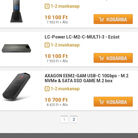
1-2 munkanap
10 100 Ft
7 953 Ft + Áfa
LC-Power LC-M2-C-MULTI-3 - Ezüst
1-2 munkanap
10 100 Ft
7 953 Ft + Áfa
AXAGON EEM2-GAM USB-C 10Gbps - M.2
NVMe & SATA SSD GAME M.2 box
1-2 munkanap
10 700 Ft
8 425 Ft + Áfa
1
2