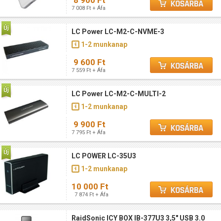
8 900 Ft
7 008 Ft + Áfa
LC Power LC-M2-C-NVME-3
1-2 munkanap
9 600 Ft
7 559 Ft + Áfa
LC Power LC-M2-C-MULTI-2
1-2 munkanap
9 900 Ft
7 795 Ft + Áfa
LC POWER LC-35U3
1-2 munkanap
10 000 Ft
7 874 Ft + Áfa
RaidSonic ICY BOX IB-377U3 3,5" USB 3.0