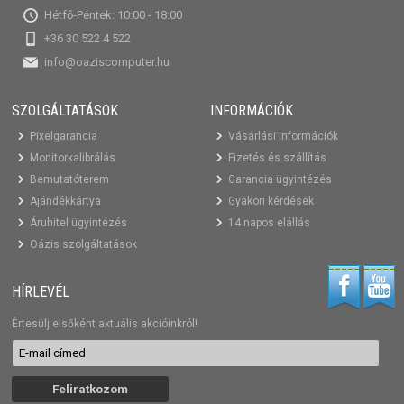
Hétfő-Péntek: 10:00 - 18:00
+36 30 522 4 522
info@oaziscomputer.hu
SZOLGÁLTATÁSOK
INFORMÁCIÓK
Pixelgarancia
Vásárlási információk
Monitorkalibrálás
Fizetés és szállítás
Bemutatóterem
Garancia ügyintézés
Ajándékkártya
Gyakori kérdések
Áruhitel ügyintézés
14 napos elállás
Oázis szolgáltatások
HÍRLEVÉL
Értesülj elsőként aktuális akcióinkról!