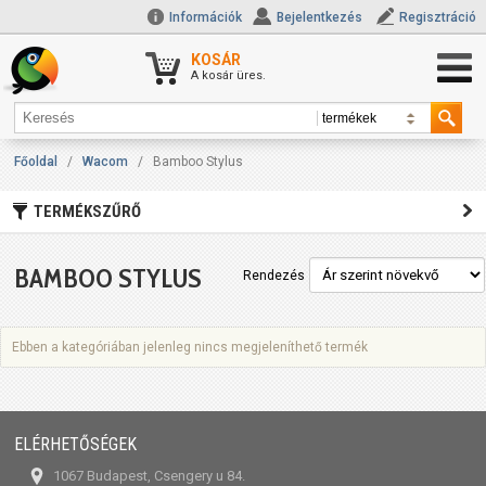
Információk
Bejelentkezés
Regisztráció
KOSÁR
A kosár üres.
Főoldal
/
Wacom
/
Bamboo Stylus
TERMÉKSZŰRŐ
BAMBOO STYLUS
Rendezés
Ebben a kategóriában jelenleg nincs megjeleníthető termék
ELÉRHETŐSÉGEK
1067 Budapest, Csengery u 84.