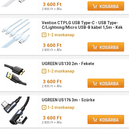
3 600 Ft
2 835 Ft + Áfa
Vention CTPLG USB Type-C - USB Type-
C/Lightning/Micro USB-B kábel 1,5m - Kék
1-2 munkanap
3 600 Ft
2 835 Ft + Áfa
UGREEN US130 2m - Fekete
1-2 munkanap
3 600 Ft
2 835 Ft + Áfa
UGREEN US176 3m - Szürke
1-2 munkanap
3 600 Ft
2 835 Ft + Áfa