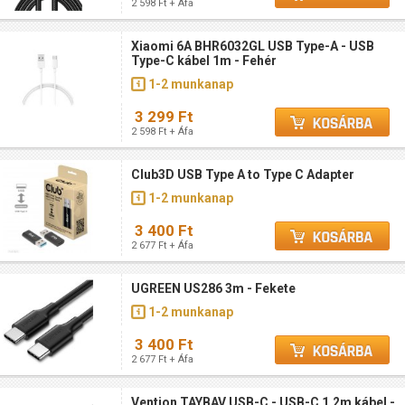
2 598 Ft + Áfa
Xiaomi 6A BHR6032GL USB Type-A - USB
Type-C kábel 1m - Fehér
1-2 munkanap
3 299 Ft
2 598 Ft + Áfa
Club3D USB Type A to Type C Adapter
1-2 munkanap
3 400 Ft
2 677 Ft + Áfa
UGREEN US286 3m - Fekete
1-2 munkanap
3 400 Ft
2 677 Ft + Áfa
Vention TAYBAV USB-C - USB-C 1,2m kábel -