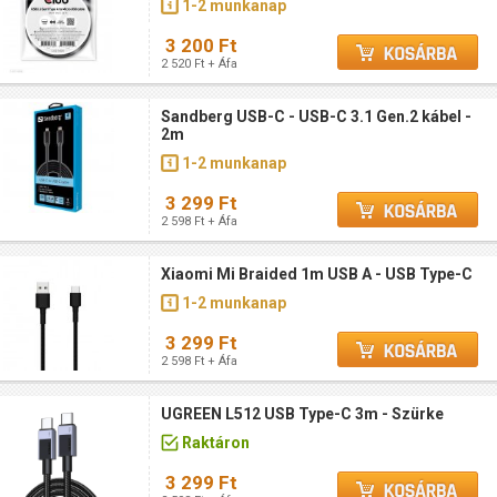
1-2 munkanap
3 200 Ft
2 520 Ft + Áfa
Sandberg USB-C - USB-C 3.1 Gen.2 kábel -
2m
1-2 munkanap
3 299 Ft
2 598 Ft + Áfa
Xiaomi Mi Braided 1m USB A - USB Type-C
1-2 munkanap
3 299 Ft
2 598 Ft + Áfa
UGREEN L512 USB Type-C 3m - Szürke
Raktáron
3 299 Ft