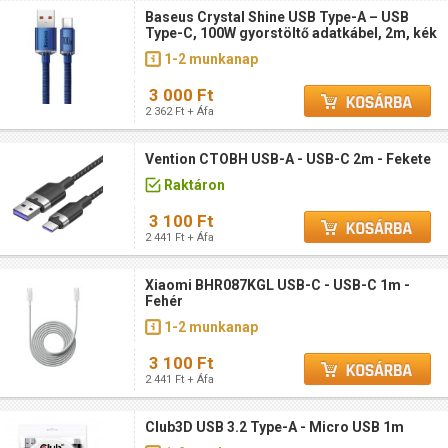
Baseus Crystal Shine USB Type-A – USB
Type-C, 100W gyorstöltő adatkábel, 2m, kék
1-2 munkanap
3 000 Ft
2 362 Ft + Áfa
Vention CTOBH USB-A - USB-C 2m - Fekete
Raktáron
3 100 Ft
2 441 Ft + Áfa
Xiaomi BHR087KGL USB-C - USB-C 1m -
Fehér
1-2 munkanap
3 100 Ft
2 441 Ft + Áfa
Club3D USB 3.2 Type-A - Micro USB 1m