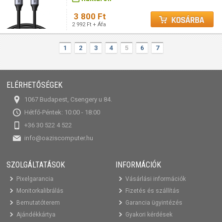
3 800 Ft
2 992 Ft + Áfa
1
2
3
4
5
6
7
ELÉRHETŐSÉGEK
1067 Budapest, Csengery u 84.
Hétfő-Péntek: 10:00 - 18:00
+36 30 522 4 522
info@oaziscomputer.hu
SZOLGÁLTATÁSOK
INFORMÁCIÓK
Pixelgarancia
Vásárlási információk
Monitorkalibrálás
Fizetés és szállítás
Bemutatóterem
Garancia ügyintézés
Ajándékkártya
Gyakori kérdések