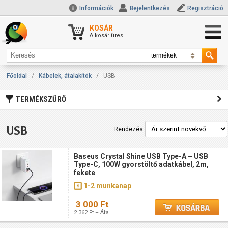
Információk
Bejelentkezés
Regisztráció
KOSÁR
A kosár üres.
Főoldal
/
Kábelek, átalakítók
/
USB
TERMÉKSZŰRŐ
USB
Rendezés
Baseus Crystal Shine USB Type-A – USB
Type-C, 100W gyorstöltő adatkábel, 2m,
fekete
1-2 munkanap
3 000 Ft
2 362 Ft + Áfa