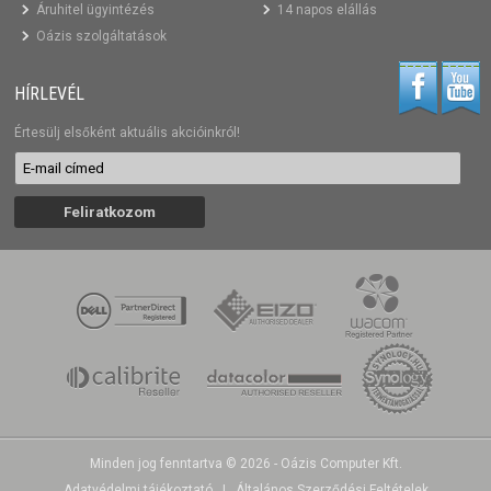
Áruhitel ügyintézés
14 napos elállás
Oázis szolgáltatások
HÍRLEVÉL
Értesülj elsőként aktuális akcióinkról!
Minden jog fenntartva © 2026 - Oázis Computer Kft.
Adatvédelmi tájékoztató
|
Általános Szerződési Feltételek