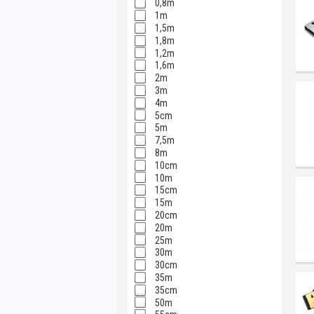
0,8m
1m
1,5m
1,8m
1,2m
1,6m
2m
3m
4m
5cm
5m
7,5m
8m
10cm
10m
15cm
15m
20cm
20m
25m
30m
30cm
35m
35cm
50m