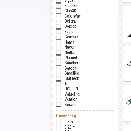
Bigben
BlackBird
Club3D
ColorWay
Delight
Delock
Equip
Gembird
Hama
Nacon
Nedis
Platinet
Sandberg
Satechi
SmallRig
StarTech
Trust
UGREEN
Valueline
Vention
Xiaomi
Hosszúság
0,5m
0,25 m