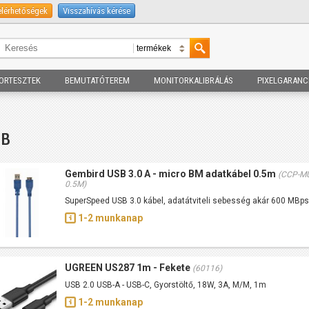
elérhetőségek
Visszahívás kérése
ORTESZTEK
BEMUTATÓTEREM
MONITORKALIBRÁLÁS
PIXELGARANC
SB
Gembird USB 3.0 A - micro BM adatkábel 0.5m
(CCP-M
0.5M)
SuperSpeed USB 3.0 kábel, adatátviteli sebesség akár 600 MBps
1-2 munkanap
UGREEN US287 1m - Fekete
(60116)
USB 2.0 USB-A - USB-C, Gyorstöltő, 18W, 3A, M/M, 1m
1-2 munkanap