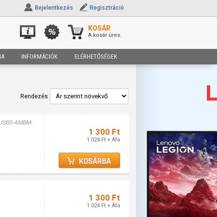
Bejelentkezés
Regisztráció
KOSÁR
A kosár üres.
IA
INFORMÁCIÓK
ELÉRHETŐSÉGEK
Rendezés
USB3-AMBM-
1 300 Ft
1 024 Ft + Áfa
1 300 Ft
1 024 Ft + Áfa