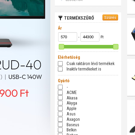
TERMÉKSZŰRŐ
Ár
-
Ft
Elérhetőség
Csak raktáron lévő termékek
Inaktív termékeket is
Gyártó
-
ACME
Akasa
Akyga
Apple
Asus
Axagon
Baseus
Belkin