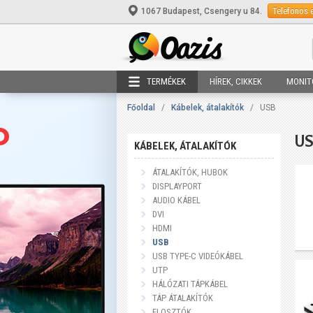
Telefonos 
1067 Budapest, Csengery u 84.
TERMÉKEK
HÍREK, CIKKEK
MONIT
Főoldal
/
Kábelek, átalakítók
/
USB
U
KÁBELEK, ÁTALAKÍTÓK
ÁTALAKÍTÓK, HUBOK
DISPLAYPORT
AUDIO KÁBEL
DVI
HDMI
USB
USB TYPE-C VIDEÓKÁBEL
UTP
HÁLÓZATI TÁPKÁBEL
TÁP ÁTALAKÍTÓK
ELOSZTÓK