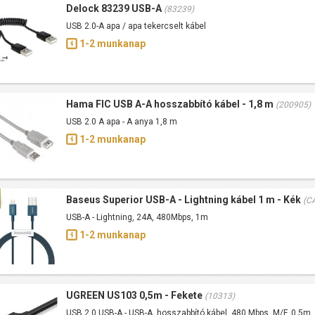
Delock 83239 USB-A
(83239)
USB 2.0-A apa / apa tekercselt kábel
1-2 munkanap
Hama FIC USB A-A hosszabbító kábel - 1,8 m
(200905)
USB 2.0 A apa - A anya 1,8 m
1-2 munkanap
Baseus Superior USB-A - Lightning kábel 1 m - Kék
(C
USB-A - Lightning, 24A, 480Mbps, 1m
1-2 munkanap
UGREEN US103 0,5m - Fekete
(10313)
USB 2.0 USB-A - USB-A, hosszabbító kábel, 480 Mbps, M/F, 0,5m