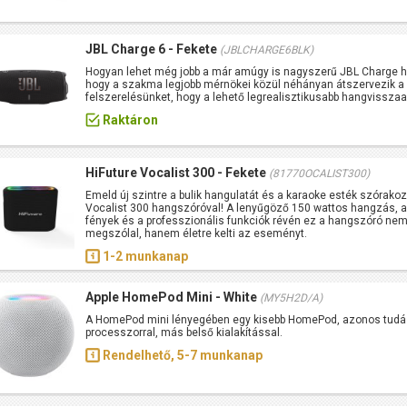
JBL Charge 6 - Fekete
(JBLCHARGE6BLK)
Hogyan lehet még jobb a már amúgy is nagyszerű JBL Charge han
hogy a szakma legjobb mérnökei közül néhányan átszervezik a
felszerelésünket, hogy a lehető legrealisztikusabb hangvisszaa
Raktáron
HiFuture Vocalist 300 - Fekete
(81770OCALIST300)
Emeld új szintre a bulik hangulatát és a karaoke esték szórakoz
Vocalist 300 hangszóróval! A lenyűgöző 150 wattos hangzás, 
fények és a professzionális funkciók révén ez a hangszóró ne
megszólal, hanem életre kelti az eseményt.
1-2 munkanap
Apple HomePod Mini - White
(MY5H2D/A)
A HomePod mini lényegében egy kisebb HomePod, azonos tudás
processzorral, más belső kialakítással.
Rendelhető, 5-7 munkanap