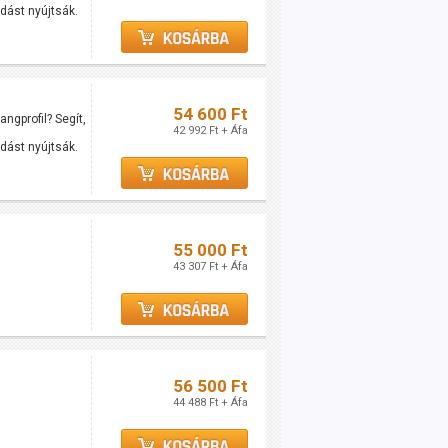
adást nyújtsák.
54 600 Ft
gprofil? Segít,
42 992 Ft + Áfa
adást nyújtsák.
55 000 Ft
43 307 Ft + Áfa
56 500 Ft
44 488 Ft + Áfa