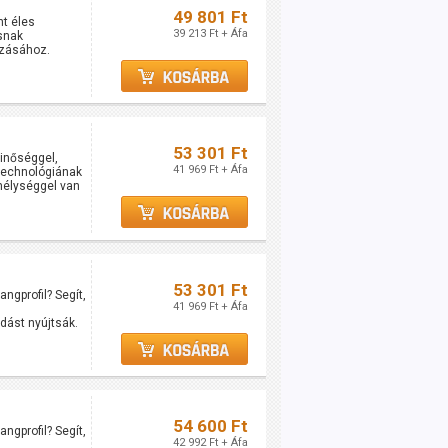
49 801 Ft
nt éles
39 213 Ft + Áfa
snak
gzásához.
53 301 Ft
minőséggel,
41 969 Ft + Áfa
 technológiának
élységgel van
53 301 Ft
gprofil? Segít,
41 969 Ft + Áfa
adást nyújtsák.
54 600 Ft
gprofil? Segít,
42 992 Ft + Áfa