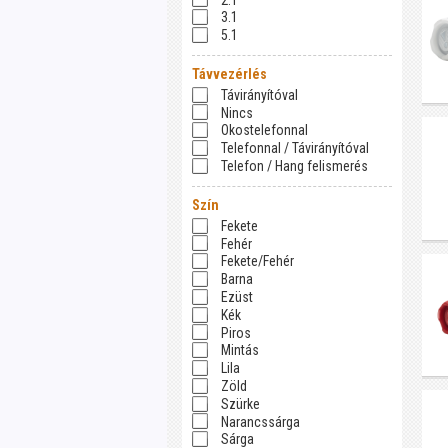
3.1
5.1
Távvezérlés
Távirányítóval
Nincs
Okostelefonnal
Telefonnal / Távirányítóval
Telefon / Hang felismerés
Szín
Fekete
Fehér
Fekete/Fehér
Barna
Ezüst
Kék
Piros
Mintás
Lila
Zöld
Szürke
Narancssárga
Sárga