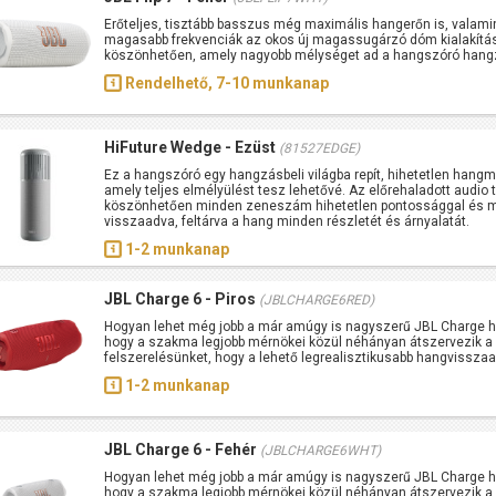
Erőteljes, tisztább basszus még maximális hangerőn is, valami
magasabb frekvenciák az okos új magassugárzó dóm kialakítá
köszönhetően, amely nagyobb mélységet ad a hangszóró han
Rendelhető, 7-10 munkanap
HiFuture Wedge - Ezüst
(81527EDGE)
Ez a hangszóró egy hangzásbeli világba repít, hihetetlen hang
amely teljes elmélyülést tesz lehetővé. Az előrehaladott audio
köszönhetően minden zeneszám hihetetlen pontossággal és m
visszaadva, feltárva a hang minden részletét és árnyalatát.
1-2 munkanap
JBL Charge 6 - Piros
(JBLCHARGE6RED)
Hogyan lehet még jobb a már amúgy is nagyszerű JBL Charge han
hogy a szakma legjobb mérnökei közül néhányan átszervezik a
felszerelésünket, hogy a lehető legrealisztikusabb hangvissza
1-2 munkanap
JBL Charge 6 - Fehér
(JBLCHARGE6WHT)
Hogyan lehet még jobb a már amúgy is nagyszerű JBL Charge han
hogy a szakma legjobb mérnökei közül néhányan átszervezik a