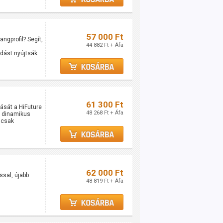
57 000 Ft
gprofil? Segít,
44 882 Ft + Áfa
dást nyújtsák.
61 300 Ft
ását a HiFuture
48 268 Ft + Áfa
a dinamikus
mcsak
62 000 Ft
sal, újabb
48 819 Ft + Áfa