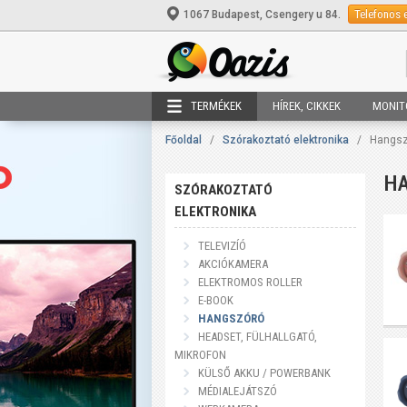
Telefonos 
1067 Budapest, Csengery u 84.
TERMÉKEK
HÍREK, CIKKEK
MONIT
Főoldal
/
Szórakoztató elektronika
/
Hangsz
H
SZÓRAKOZTATÓ
ELEKTRONIKA
TELEVIZÍÓ
AKCIÓKAMERA
ELEKTROMOS ROLLER
E-BOOK
HANGSZÓRÓ
HEADSET, FÜLHALLGATÓ,
MIKROFON
KÜLSŐ AKKU / POWERBANK
MÉDIALEJÁTSZÓ