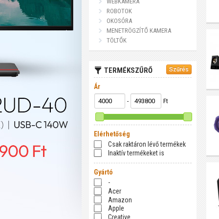
WEBKAMERA
ROBOTOK
OKOSÓRA
MENETRÖGZÍTŐ KAMERA
TÖLTŐK
TERMÉKSZŰRŐ
Ár
-
Ft
Elérhetőség
Csak raktáron lévő termékek
Inaktív termékeket is
Gyártó
-
Acer
Amazon
Apple
Creative