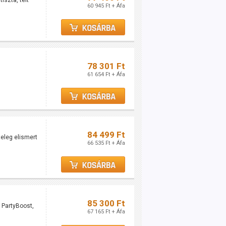
iszta, telt
60 945 Ft + Áfa
78 301 Ft
61 654 Ft + Áfa
84 499 Ft
teleg elismert
66 535 Ft + Áfa
85 300 Ft
PartyBoost,
67 165 Ft + Áfa