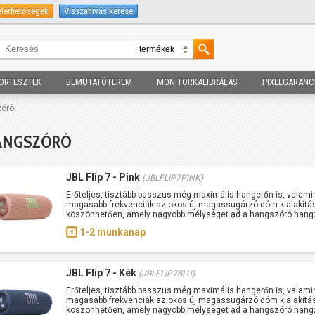
elérhetőségek
Visszahívás kérése
ORTESZTEK
BEMUTATÓTEREM
MONITORKALIBRÁLÁS
PIXELGARANC
óró
ANGSZÓRÓ
JBL Flip 7 - Pink
(JBLFLIP7PINK)
Erőteljes, tisztább basszus még maximális hangerőn is, valami
magasabb frekvenciák az okos új magassugárzó dóm kialakítá
köszönhetően, amely nagyobb mélységet ad a hangszóró han
1-2 munkanap
JBL Flip 7 - Kék
(JBLFLIP7BLU)
Erőteljes, tisztább basszus még maximális hangerőn is, valami
magasabb frekvenciák az okos új magassugárzó dóm kialakítá
köszönhetően, amely nagyobb mélységet ad a hangszóró han