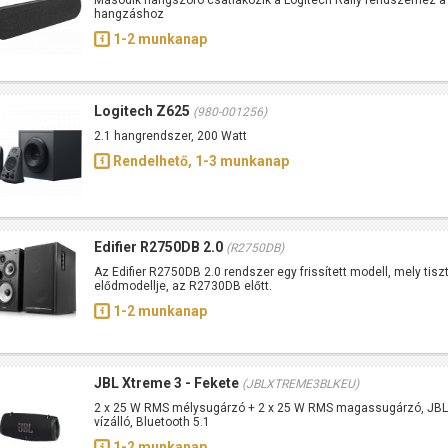
Második hangszóró csatlakozik a Logitech Rally rendszerhez a t
hangzáshoz
1-2 munkanap
Logitech Z625
(980-001256)
2.1 hangrendszer, 200 Watt
Rendelhető, 1-3 munkanap
Edifier R2750DB 2.0
(R2750DB)
Az Edifier R2750DB 2.0 rendszer egy frissített modell, mely tisz
elődmodellje, az R2730DB előtt.
1-2 munkanap
JBL Xtreme 3 - Fekete
(JBLXTREME3BLKEU)
2 x 25 W RMS mélysugárzó + 2 x 25 W RMS magassugárzó, JBL 
vízálló, Bluetooth 5.1
1-2 munkanap