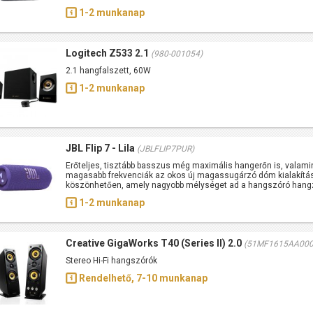
1-2 munkanap
Logitech Z533 2.1
(980-001054)
2.1 hangfalszett, 60W
1-2 munkanap
JBL Flip 7 - Lila
(JBLFLIP7PUR)
Erőteljes, tisztább basszus még maximális hangerőn is, valami
magasabb frekvenciák az okos új magassugárzó dóm kialakítá
köszönhetően, amely nagyobb mélységet ad a hangszóró han
1-2 munkanap
Creative GigaWorks T40 (Series II) 2.0
(51MF1615AA000
Stereo Hi-Fi hangszórók
Rendelhető, 7-10 munkanap