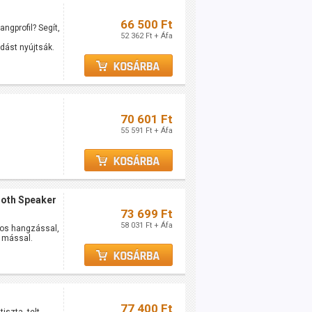
66 500 Ft
gprofil? Segít,
52 362 Ft + Áfa
dást nyújtsák.
70 601 Ft
55 591 Ft + Áfa
ooth Speaker
73 699 Ft
58 031 Ft + Áfa
-os hangzással,
 mással.
77 400 Ft