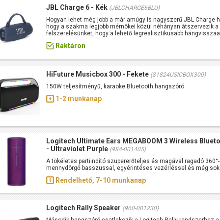
JBL Charge 6 - Kék
(JBLCHARGE6BLU)
Hogyan lehet még jobb a már amúgy is nagyszerű JBL Charge han
hogy a szakma legjobb mérnökei közül néhányan átszervezik a
felszerelésünket, hogy a lehető legrealisztikusabb hangvisszaa
Raktáron
HiFuture Musicbox 300 - Fekete
(81824USICBOX300)
150W teljesítményű, karaoke Bluetooth hangszóró
1-2 munkanap
Logitech Ultimate Ears MEGABOOM 3 Wireless Bluet
- Ultraviolet Purple
(984-001405)
A tökéletes partiindító szupererőteljes és magával ragadó 360°
mennydörgő basszussal, egyérintéses vezérléssel és még sok
Rendelhető, 7-10 munkanap
Logitech Rally Speaker
(960-001230)