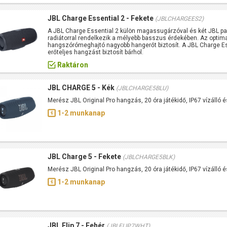
JBL Charge Essential 2 - Fekete
(JBLCHARGEES2)
A JBL Charge Essential 2 külön magassugárzóval és két JBL p
radiátorral rendelkezik a mélyebb basszus érdekében. Az optima
hangszórómeghajtó nagyobb hangerőt biztosít. A JBL Charge Es
erőteljes hangzást biztosít bárhol.
Raktáron
JBL CHARGE 5 - Kék
(JBLCHARGE5BLU)
Merész JBL Original Pro hangzás, 20 óra játékidő, IP67 vízálló é
1-2 munkanap
JBL Charge 5 - Fekete
(JBLCHARGE5BLK)
Merész JBL Original Pro hangzás, 20 óra játékidő, IP67 vízálló é
1-2 munkanap
JBL Flip 7 - Fehér
(JBLFLIP7WHT)