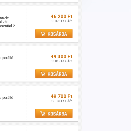
46 200 Ft
asszív
36 378 Ft + Áfa
lizált
sential 2
49 300 Ft
s porálló
38 819 Ft + Áfa
49 700 Ft
s porálló
39 134 Ft + Áfa