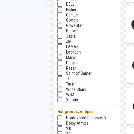
DELL
Edifier
Genius
Google
GravaStar
Huawei
Jabra
JBL
LAMAX
Logitech
Marvo
Philips
Razer
Spirit of Gamer
TCL
Trust
White Shark
WiiM
Xiaomi
Hangrendszer típus
Hordozható hangszóró
Dolby Atmos
2.0
2.1