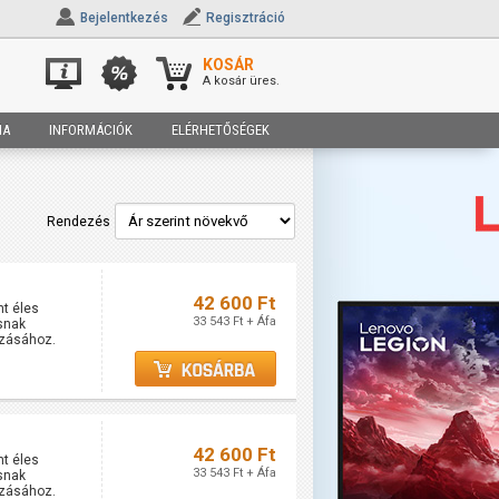
Bejelentkezés
Regisztráció
KOSÁR
A kosár üres.
IA
INFORMÁCIÓK
ELÉRHETŐSÉGEK
Rendezés
42 600 Ft
nt éles
33 543 Ft + Áfa
snak
gzásához.
42 600 Ft
nt éles
33 543 Ft + Áfa
snak
gzásához.