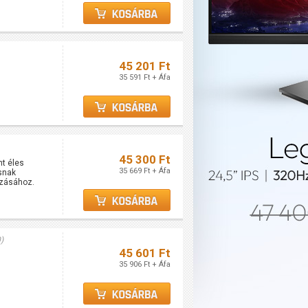
45 201 Ft
35 591 Ft + Áfa
45 300 Ft
nt éles
35 669 Ft + Áfa
snak
gzásához.
)
45 601 Ft
35 906 Ft + Áfa