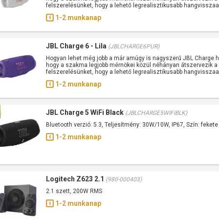
felszerelésünket, hogy a lehető legrealisztikusabb hangvissza
1-2 munkanap
JBL Charge 6 - Lila
(JBLCHARGE6PUR)
Hogyan lehet még jobb a már amúgy is nagyszerű JBL Charge han
hogy a szakma legjobb mérnökei közül néhányan átszervezik a
felszerelésünket, hogy a lehető legrealisztikusabb hangvissza
1-2 munkanap
JBL Charge 5 WiFi Black
(JBLCHARGE5WIFIBLK)
Bluetooth verzió: 5.3, Teljesítmény: 30W/10W, IP67, Szín: fekete
1-2 munkanap
Logitech Z623 2.1
(980-000403)
2.1 szett, 200W RMS
1-2 munkanap