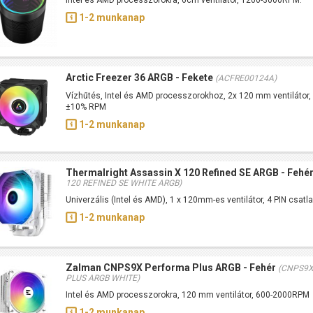
Intel és AMD processzorokra, 6cm ventilátor, 1200-3000RPM.
1-2 munkanap
Arctic Freezer 36 ARGB - Fekete
(ACFRE00124A)
Vízhűtés, Intel és AMD processzorokhoz, 2x 120 mm ventiláto
±10% RPM
1-2 munkanap
Thermalright Assassin X 120 Refined SE ARGB - Fehé
120 REFINED SE WHITE ARGB)
Univerzális (Intel és AMD), 1 x 120mm-es ventilátor, 4 PIN csatl
1-2 munkanap
Zalman CNPS9X Performa Plus ARGB - Fehér
(CNPS9
PLUS ARGB WHITE)
Intel és AMD processzorokra, 120 mm ventilátor, 600-2000RPM
1-2 munkanap