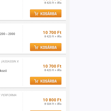
8 425 Ft + Áfa
10 700 Ft
r, 200～2000
8 425 Ft + Áfa
r
(ASSASSIN X
10 700 Ft
8 425 Ft + Áfa
akozó
X PERFORMA
10 800 Ft
8 504 Ft + Áfa