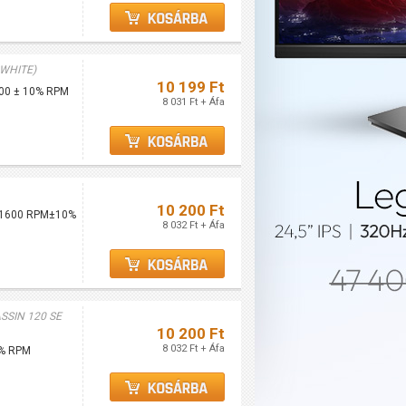
 WHITE)
10 199 Ft
500 ± 10% RPM
8 031 Ft + Áfa
10 200 Ft
 - 1600 RPM±10%
8 032 Ft + Áfa
SSIN 120 SE
10 200 Ft
8 032 Ft + Áfa
0% RPM