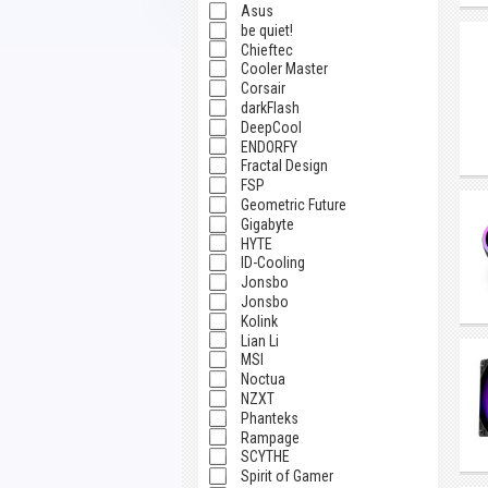
Asus
be quiet!
Chieftec
Cooler Master
Corsair
darkFlash
DeepCool
ENDORFY
Fractal Design
FSP
Geometric Future
Gigabyte
HYTE
ID-Cooling
Jonsbo
Jonsbo
Kolink
Lian Li
MSI
Noctua
NZXT
Phanteks
Rampage
SCYTHE
Spirit of Gamer