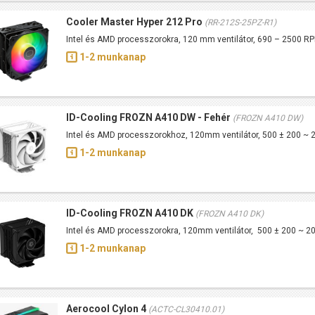
Cooler Master Hyper 212 Pro
(RR-212S-25PZ-R1)
Intel és AMD processzorokra, 120 mm ventilátor, 690 – 2500 
1-2 munkanap
ID-Cooling FROZN A410 DW - Fehér
(FROZN A410 DW)
Intel és AMD processzorokhoz, 120mm ventilátor, 500 ± 200 ~
1-2 munkanap
ID-Cooling FROZN A410 DK
(FROZN A410 DK)
Intel és AMD processzorokra, 120mm ventilátor, 500 ± 200 ~ 
1-2 munkanap
Aerocool Cylon 4
(ACTC-CL30410.01)