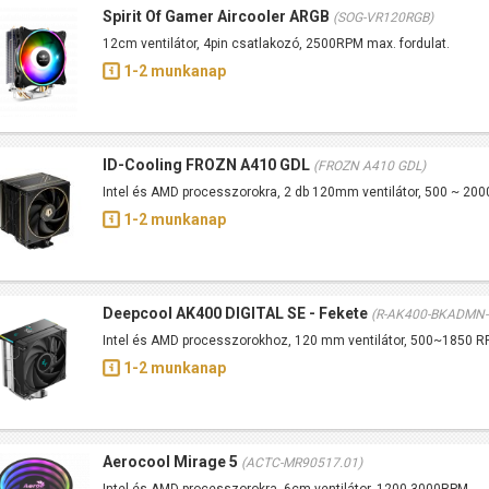
Spirit Of Gamer Aircooler ARGB
(SOG-VR120RGB)
12cm ventilátor, 4pin csatlakozó, 2500RPM max. fordulat.
1-2 munkanap
ID-Cooling FROZN A410 GDL
(FROZN A410 GDL)
Intel és AMD processzorokra, 2 db 120mm ventilátor, 500 ~ 2
1-2 munkanap
Deepcool AK400 DIGITAL SE - Fekete
(R-AK400-BKADMN-
Intel és AMD processzorokhoz, 120 mm ventilátor, 500~1850
1-2 munkanap
Aerocool Mirage 5
(ACTC-MR90517.01)