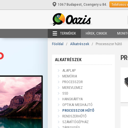
Telefonos 
1067 Budapest, Csengery u 84.
TERMÉKEK
HÍREK, CIKKEK
MONIT
Főoldal
/
Alkatrészek
/
Processzor hűtő
P
ALKATRÉSZEK
ALAPLAP
MEMÓRIA
PROCESSZOR
MEREVLEMEZ
SSD
HANGKÁRTYA
OPTIKAI MEGHAJTÓ
PROCESSZOR HŰTŐ
RENDSZERHŰTŐ
SZÁMÍTÓGÉPHÁZ
TÁPEGYSÉG