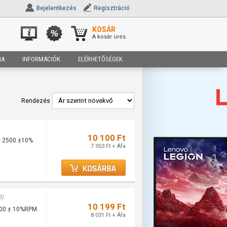
Bejelentkezés
Regisztráció
KOSÁR
A kosár üres.
IA
INFORMÁCIÓK
ELÉRHETŐSÉGEK
Rendezés
10 100 Ft
 ~ 2500 ±10%
7 953 Ft + Áfa
B)
10 199 Ft
1500 ± 10%RPM
8 031 Ft + Áfa