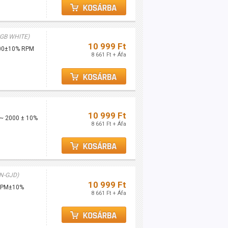
GB WHITE)
10 999 Ft
2000±10% RPM
8 661 Ft + Áfa
10 999 Ft
 ~ 2000 ± 10%
8 661 Ft + Áfa
N-GJD)
10 999 Ft
 RPM±10%
8 661 Ft + Áfa