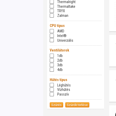
Thermalright
Thermaltake
TRYX
Zalman
CPU típus
AMD
Intel®
Univerzális
Ventilátorok
1db
2db
3db
4db
Hűtés típus
Léghűtés
Vízhűtés
Passzív