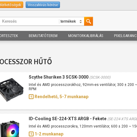
elérhetőségek
Visszahívás kérése
ORTESZTEK
BEMUTATÓTEREM
MONITORKALIBRÁLÁS
PIXELGARANC
ROCESSZOR HŰTŐ
Scythe Shuriken 3 SCSK-3000
(SCSK-3000)
Intel és AMD processzorokhoz, 92mm-es ventilátor, 300 ± 200
RPM
Rendelhető, 5-7 munkanap
ID-Cooling SE-224-XTS ARGB - Fekete
(SE-224-XTS ARG
Intel és AMD processzorokra, 120mm ventilátor, 600 ± 200 ~ 
1-2 munkanap