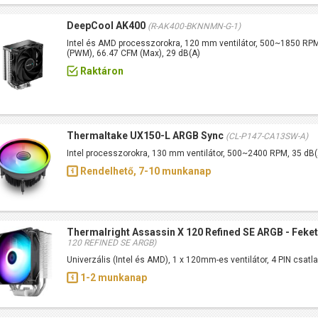
DeepCool AK400
(R-AK400-BKNNMN-G-1)
Intel és AMD processzorokra, 120 mm ventilátor, 500~1850 R
(PWM), 66.47 CFM (Max), 29 dB(A)
Raktáron
Thermaltake UX150-L ARGB Sync
(CL-P147-CA13SW-A)
Intel processzorokra, 130 mm ventilátor, 500~2400 RPM, 35 dB(
Rendelhető, 7-10 munkanap
Thermalright Assassin X 120 Refined SE ARGB - Feke
120 REFINED SE ARGB)
Univerzális (Intel és AMD), 1 x 120mm-es ventilátor, 4 PIN csatl
1-2 munkanap