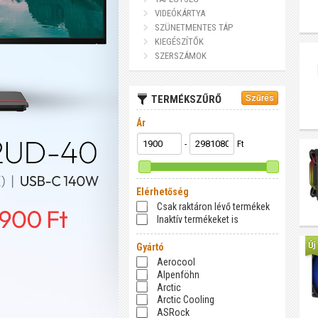
VIDEÓKÁRTYA
SZÜNETMENTES TÁP
KIEGÉSZÍTŐK
SZERSZÁMOK
TERMÉKSZŰRŐ
Ár
-
Ft
Elérhetőség
Csak raktáron lévő termékek
Inaktív termékeket is
Gyártó
Aerocool
Alpenföhn
Arctic
Arctic Cooling
ASRock