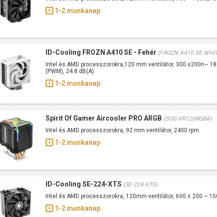
1-2 munkanap
ID-Cooling FROZN A410 SE - Fehér
(FROZN A410 SE WHI
Intel és AMD processzorokra,120 mm ventilátor, 300 ±200n~ 
(PWM), 24.8 dB(A)
1-2 munkanap
Spirit Of Gamer Aircooler PRO ARGB
(SOG-VR120RGBA)
Intel és AMD processzorokra, 92 mm ventilátor, 2400 rpm
1-2 munkanap
ID-Cooling SE-224-XTS
(SE-224-XTS)
Intel és AMD processzorokra, 120mm ventilátor, 600 ± 200 ~ 1
1-2 munkanap