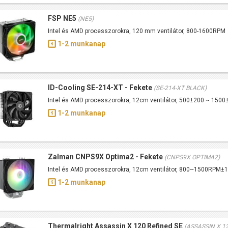
FSP NE5
(NE5)
Intel és AMD processzorokra, 120 mm ventilátor, 800-1600RPM
1-2 munkanap
ID-Cooling SE-214-XT - Fekete
(SE-214-XT BLACK)
Intel és AMD processzorokra, 12cm ventilátor, 500±200 ~ 150
1-2 munkanap
Zalman CNPS9X Optima2 - Fekete
(CNPS9X OPTIMA2)
Intel és AMD processzorokra, 12cm ventilátor, 800~1500RPM±
1-2 munkanap
Thermalright Assassin X 120 Refined SE
(ASSASSIN X 1