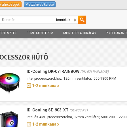
elérhetőségek
Visszahívás kérése
ORTESZTEK
BEMUTATÓTEREM
MONITORKALIBRÁLÁS
PIXELGARANC
ROCESSZOR HŰTŐ
ID-Cooling DK-07I RAINBOW
(DK-07I RAINBOW)
Intel processzorokhoz, 120mm ventilátor, 500-1800 RPM
1-2 munkanap
ID-Cooling SE-903-XT
(SE-903-XT)
Intel és AMD processzorokra, 92mm ventilátor, 500±200 ~ 22
1-2 munkanap