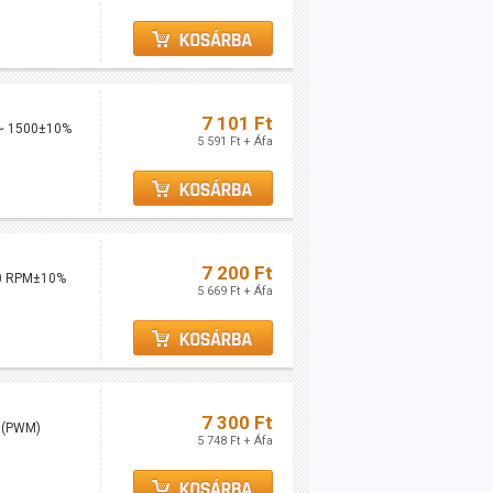
7 101 Ft
0 ~ 1500±10%
5 591 Ft + Áfa
7 200 Ft
00 RPM±10%
5 669 Ft + Áfa
7 300 Ft
M (PWM)
5 748 Ft + Áfa