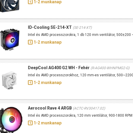
1-2 munkanap
ID-Cooling SE-214-XT
(SE-214-XT)
Intel és AMD processzorokra, 1 db 120 mm ventilátor, 500±20
1-2 munkanap
DeepCool AG400 G2 WH - Fehér
(R-AG400-WHNPMG2-G)
Intel és AMD processzorokhoz, 120 mm-es ventilátor, 500~22
1-2 munkanap
Aerocool Rave 4 ARGB
(ACTC-RV30417.02)
Intel és AMD processzorokra, 120 mm ventilátor, 900-1800 RP
1-2 munkanap