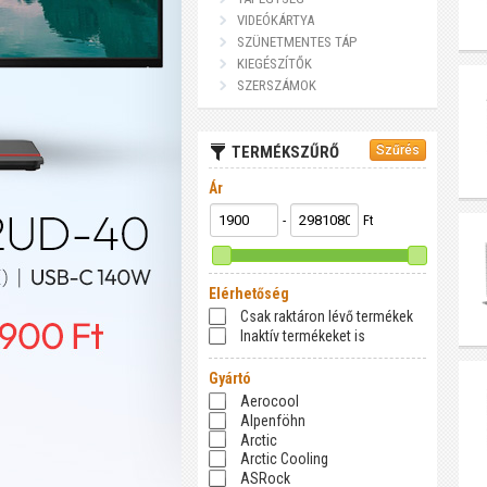
VIDEÓKÁRTYA
SZÜNETMENTES TÁP
KIEGÉSZÍTŐK
SZERSZÁMOK
TERMÉKSZŰRŐ
Ár
-
Ft
Elérhetőség
Csak raktáron lévő termékek
Inaktív termékeket is
Gyártó
Aerocool
Alpenföhn
Arctic
Arctic Cooling
ASRock