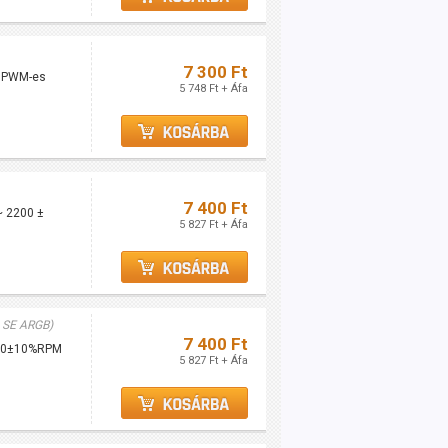
7 300 Ft
2 PWM-es
5 748 Ft + Áfa
7 400 Ft
~ 2200 ±
5 827 Ft + Áfa
 SE ARGB)
7 400 Ft
2000±10%RPM
5 827 Ft + Áfa