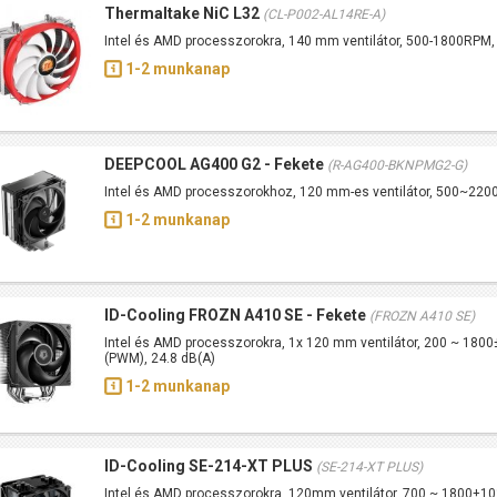
Thermaltake NiC L32
(CL-P002-AL14RE-A)
Intel és AMD processzorokra, 140 mm ventilátor, 500-1800RPM
1-2 munkanap
DEEPCOOL AG400 G2 - Fekete
(R-AG400-BKNPMG2-G)
Intel és AMD processzorokhoz, 120 mm-es ventilátor, 500~22
1-2 munkanap
ID-Cooling FROZN A410 SE - Fekete
(FROZN A410 SE)
Intel és AMD processzorokra, 1x 120 mm ventilátor, 200 ~ 18
(PWM), 24.8 dB(A)
1-2 munkanap
ID-Cooling SE-214-XT PLUS
(SE-214-XT PLUS)
Intel és AMD processzorokra, 120mm ventilátor, 700 ~ 1800±1