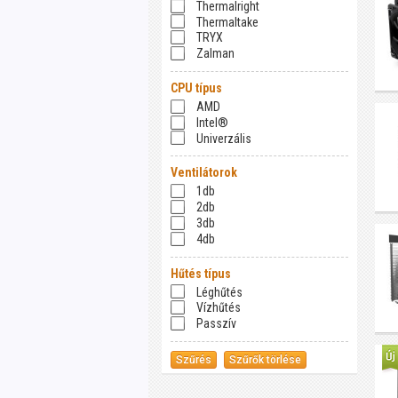
Thermalright
Thermaltake
TRYX
Zalman
CPU típus
AMD
Intel®
Univerzális
Ventilátorok
1db
2db
3db
4db
Hűtés típus
Léghűtés
Vízhűtés
Passzív