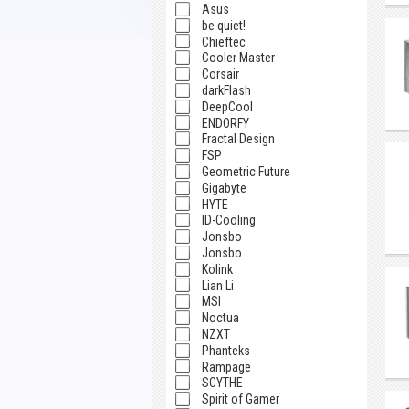
Asus
be quiet!
Chieftec
Cooler Master
Corsair
darkFlash
DeepCool
ENDORFY
Fractal Design
FSP
Geometric Future
Gigabyte
HYTE
ID-Cooling
Jonsbo
Jonsbo
Kolink
Lian Li
MSI
Noctua
NZXT
Phanteks
Rampage
SCYTHE
Spirit of Gamer