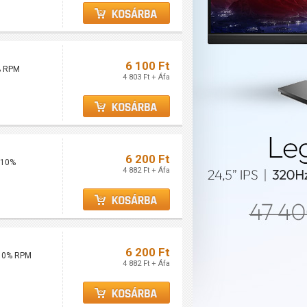
6 100 Ft
% RPM
4 803 Ft + Áfa
6 200 Ft
±10%
4 882 Ft + Áfa
6 200 Ft
±10% RPM
4 882 Ft + Áfa