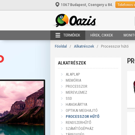
Telefonos 
1067 Budapest, Csengery u 84.
TERMÉKEK
HÍREK, CIKKEK
MONIT
Főoldal
/
Alkatrészek
/
Processzor hűtő
P
ALKATRÉSZEK
ALAPLAP
MEMÓRIA
PROCESSZOR
MEREVLEMEZ
SSD
HANGKÁRTYA
OPTIKAI MEGHAJTÓ
PROCESSZOR HŰTŐ
RENDSZERHŰTŐ
SZÁMÍTÓGÉPHÁZ
TÁPEGYSÉG