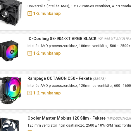
Univerzális (Intel és AMD), 1 x 120mm-es ventilátor, 4 PIN csa
1-2 munkanap
ID-Cooling SE-904-XT ARGB BLACK
(SE-904-XT ARGB BL
Intel és AMD processzorokhoz, 100mm ventilátor, 500 ~ 250
1-2 munkanap
Rampage OCTAGON C50 - Fekete
(38973)
Intel és AMD processzorokhoz, 120mm-es ventilátor, 600 - 16
1-2 munkanap
Cooler Master Mobius 120 Slim - Fekete
(MFZ-S2NN-25
120 mm ventilátor, 4pin csatlakozó, 2500 ± 10% RPM max. ford