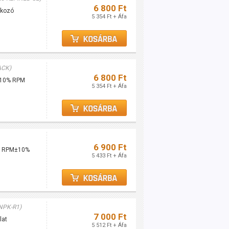
6 800 Ft
tlakozó
5 354 Ft + Áfa
ACK)
6 800 Ft
0±10% RPM
5 354 Ft + Áfa
6 900 Ft
00 RPM±10%
5 433 Ft + Áfa
NPK-R1)
7 000 Ft
ulat
5 512 Ft + Áfa