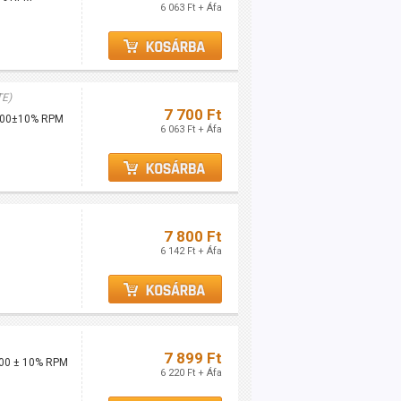
6 063 Ft + Áfa
TE)
7 700 Ft
1800±10% RPM
6 063 Ft + Áfa
7 800 Ft
6 142 Ft + Áfa
7 899 Ft
500 ± 10% RPM
6 220 Ft + Áfa