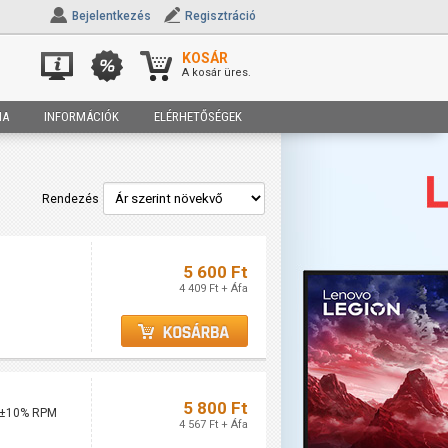
Bejelentkezés
Regisztráció
KOSÁR
A kosár üres.
IA
INFORMÁCIÓK
ELÉRHETŐSÉGEK
Rendezés
5 600 Ft
4 409 Ft + Áfa
5 800 Ft
00±10% RPM
4 567 Ft + Áfa