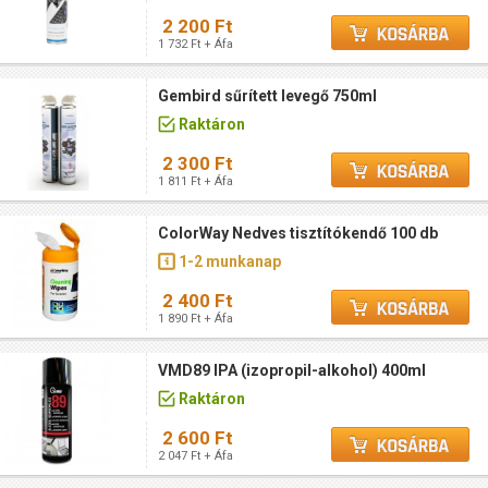
2 200 Ft
1 732 Ft + Áfa
Gembird sűrített levegő 750ml
Raktáron
2 300 Ft
1 811 Ft + Áfa
ColorWay Nedves tisztítókendő 100 db
1-2 munkanap
2 400 Ft
1 890 Ft + Áfa
VMD89 IPA (izopropil-alkohol) 400ml
Raktáron
2 600 Ft
2 047 Ft + Áfa