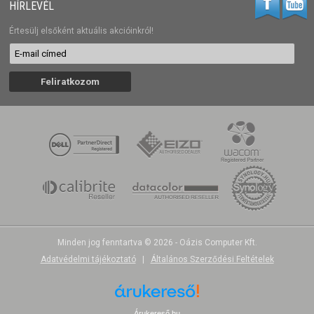
HÍRLEVÉL
Értesülj elsőként aktuális akcióinkról!
Minden jog fenntartva © 2026 - Oázis Computer Kft.
Adatvédelmi tájékoztató
|
Általános Szerződési Feltételek
Árukereső.hu