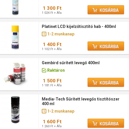
1 300 Ft
1 024 Ft + Áfa
Platinet LCD kijelzőtisztító hab - 400ml
1-2 munkanap
1 400 Ft
1 102 Ft + Áfa
Gembird sűrített levegő 400ml
Raktáron
1 500 Ft
1 181 Ft + Áfa
Media-Tech Sűrített levegős tisztítószer
400 ml
1-2 munkanap
1 600 Ft
1 260 Ft + Áfa