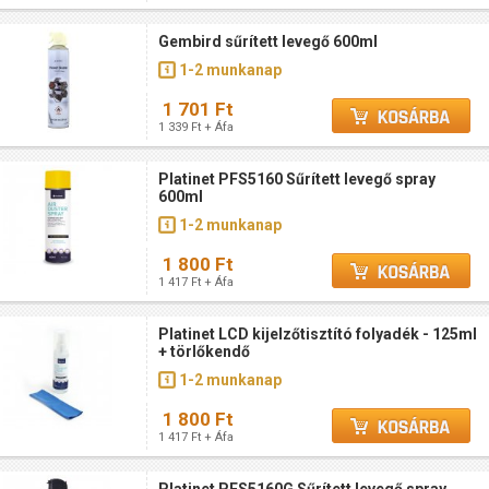
Gembird sűrített levegő 600ml
1-2 munkanap
1 701 Ft
1 339 Ft + Áfa
Platinet PFS5160 Sűrített levegő spray
600ml
1-2 munkanap
1 800 Ft
1 417 Ft + Áfa
Platinet LCD kijelzőtisztító folyadék - 125ml
+ törlőkendő
1-2 munkanap
1 800 Ft
1 417 Ft + Áfa