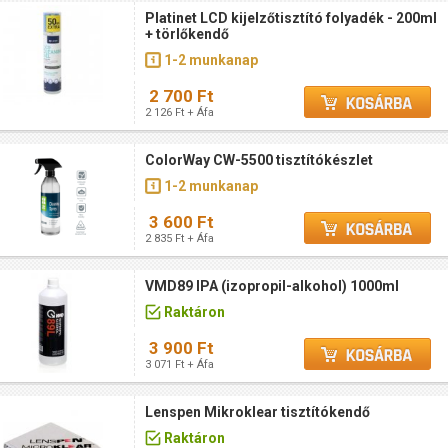
Platinet LCD kijelzőtisztító folyadék - 200ml
+ törlőkendő
1-2 munkanap
2 700 Ft
2 126 Ft + Áfa
ColorWay CW-5500 tisztítókészlet
1-2 munkanap
3 600 Ft
2 835 Ft + Áfa
VMD89 IPA (izopropil-alkohol) 1000ml
Raktáron
3 900 Ft
3 071 Ft + Áfa
Lenspen Mikroklear tisztítókendő
Raktáron