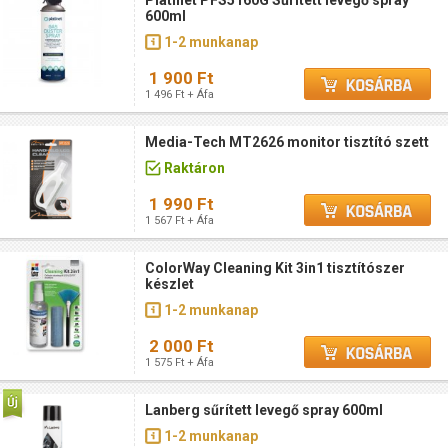
Platinet PFS5160G Sűrített levegő spray
600ml
1-2 munkanap
1 900 Ft
1 496 Ft + Áfa
Media-Tech MT2626 monitor tisztító szett
Raktáron
1 990 Ft
1 567 Ft + Áfa
ColorWay Cleaning Kit 3in1 tisztítószer
készlet
1-2 munkanap
2 000 Ft
1 575 Ft + Áfa
Lanberg sűrített levegő spray 600ml
1-2 munkanap