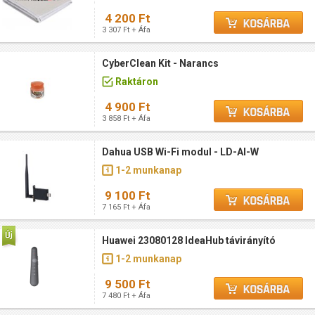
4 200 Ft
3 307 Ft + Áfa
CyberClean Kit - Narancs
Raktáron
4 900 Ft
3 858 Ft + Áfa
Dahua USB Wi-Fi modul - LD-AI-W
1-2 munkanap
9 100 Ft
7 165 Ft + Áfa
Huawei 23080128 IdeaHub távirányító
1-2 munkanap
9 500 Ft
7 480 Ft + Áfa