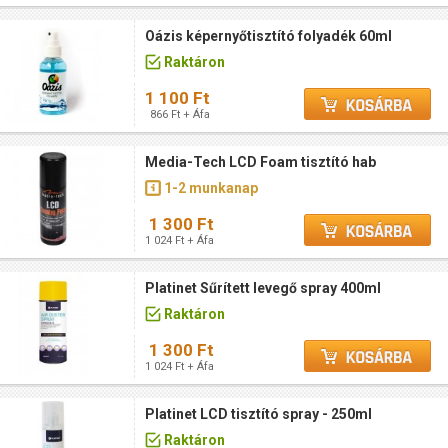
Oázis képernyőtisztító folyadék 60ml
Raktáron
1 100 Ft
866 Ft + Áfa
Media-Tech LCD Foam tisztító hab
1-2 munkanap
1 300 Ft
1 024 Ft + Áfa
Platinet Sűrített levegő spray 400ml
Raktáron
1 300 Ft
1 024 Ft + Áfa
Platinet LCD tisztító spray - 250ml
Raktáron