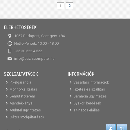
1
2
ELÉRHETŐSÉGEK
1067 Budapest, Csengery u 84.
Hétfő-Péntek: 10:00 - 18:00
+36 30 522 4 522
info@oaziscomputer.hu
SZOLGÁLTATÁSOK
INFORMÁCIÓK
Pixelgarancia
Vásárlási információk
Monitorkalibrálás
Fizetés és szállítás
Bemutatóterem
Garancia ügyintézés
Ajándékkártya
Gyakori kérdések
Áruhitel ügyintézés
14 napos elállás
Oázis szolgáltatások