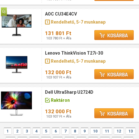
AOC CU34E4CV
Rendelhető, 5-7 munkanap
131 801 Ft
103 780 Ft + Áfa
Lenovo ThinkVision T27i-30
Rendelhető, 5-7 munkanap
132 000 Ft
103 937 Ft + Áfa
Dell UltraSharp U2724D
Raktáron
132 000 Ft
103 937 Ft + Áfa
1
2
3
4
5
6
7
8
9
10
11
12
13