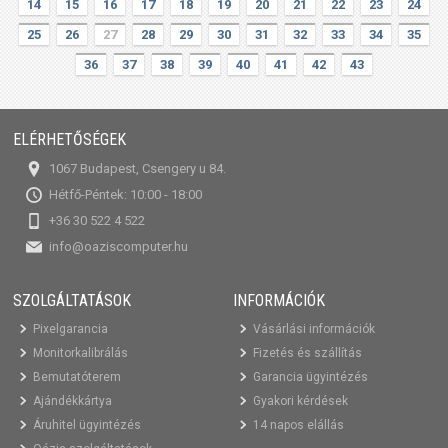
14
15
16
17
18
19
20
21
22
23
24
25
26
27
28
29
30
31
32
33
34
35
36
37
38
39
40
41
42
43
ELÉRHETŐSÉGEK
1067 Budapest, Csengery u 84.
Hétfő-Péntek: 10:00 - 18:00
+36 30 522 4 522
info@oaziscomputer.hu
SZOLGÁLTATÁSOK
INFORMÁCIÓK
Pixelgarancia
Vásárlási információk
Monitorkalibrálás
Fizetés és szállítás
Bemutatóterem
Garancia ügyintézés
Ajándékkártya
Gyakori kérdések
Áruhitel ügyintézés
14 napos elállás