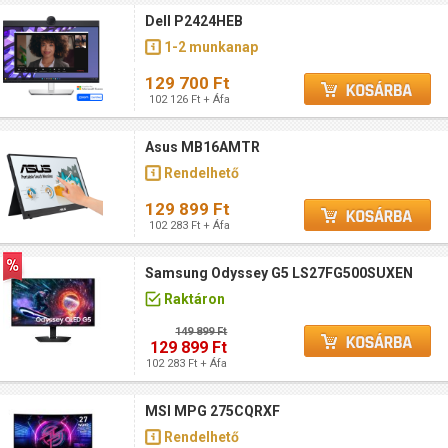
Dell P2424HEB
1-2 munkanap
129 700 Ft
102 126 Ft + Áfa
Asus MB16AMTR
Rendelhető
129 899 Ft
102 283 Ft + Áfa
Samsung Odyssey G5 LS27FG500SUXEN
Raktáron
149 899 Ft
129 899 Ft
102 283 Ft + Áfa
MSI MPG 275CQRXF
Rendelhető