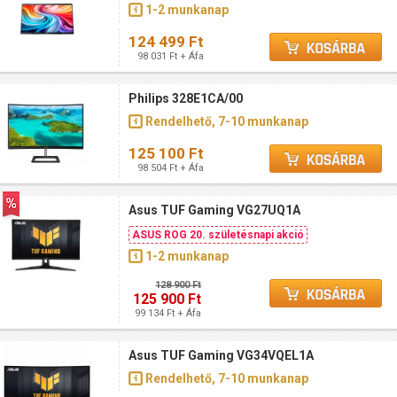
1-2 munkanap
124 499 Ft
98 031 Ft + Áfa
Philips 328E1CA/00
Rendelhető, 7-10 munkanap
125 100 Ft
98 504 Ft + Áfa
Asus TUF Gaming VG27UQ1A
ASUS ROG 20. születésnapi akció
1-2 munkanap
128 900 Ft
125 900 Ft
99 134 Ft + Áfa
Asus TUF Gaming VG34VQEL1A
Rendelhető, 7-10 munkanap