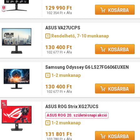
129 990 Ft
102 354 Ft + Áfa
ASUS VA27UCPS
Rendelhető, 7-10 munkanap
130 400 Ft
102 677 Ft + Áfa
Samsung Odyssey G6 LS27FG606EUXEN
1-2 munkanap
130 400 Ft
102 677 Ft + Áfa
ASUS ROG Strix XG27UCS
ASUS ROG 20. születésnapi akció
1-2 munkanap
131 801 Ft
103 780 Ft + Áfa