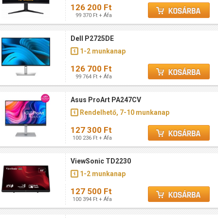
126 200 Ft
99 370 Ft + Áfa
Dell P2725DE
1-2 munkanap
126 700 Ft
99 764 Ft + Áfa
Asus ProArt PA247CV
Rendelhető, 7-10 munkanap
127 300 Ft
100 236 Ft + Áfa
ViewSonic TD2230
1-2 munkanap
127 500 Ft
100 394 Ft + Áfa