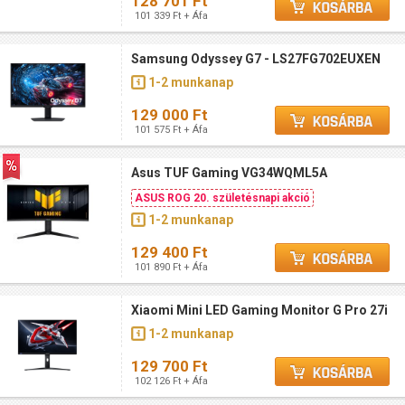
128 701 Ft
101 339 Ft + Áfa
Samsung Odyssey G7 - LS27FG702EUXEN
1-2 munkanap
129 000 Ft
101 575 Ft + Áfa
Asus TUF Gaming VG34WQML5A
ASUS ROG 20. születésnapi akció
1-2 munkanap
129 400 Ft
101 890 Ft + Áfa
Xiaomi Mini LED Gaming Monitor G Pro 27i
1-2 munkanap
129 700 Ft
102 126 Ft + Áfa