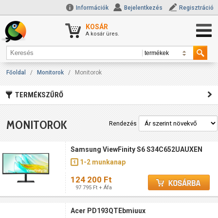
Információk
Bejelentkezés
Regisztráció
KOSÁR
A kosár üres.
Főoldal
/
Monitorok
/
Monitorok
TERMÉKSZŰRŐ
MONITOROK
Rendezés
Samsung ViewFinity S6 S34C652UAUXEN
1-2 munkanap
124 200 Ft
97 795 Ft + Áfa
Acer PD193QTEbmiuux