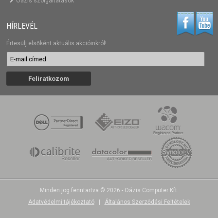
Oázis szolgáltatások
HÍRLEVÉL
Értesülj elsőként aktuális akcióinkról!
Minden jog fenntartva © 2026 - Oázis Computer Kft.
Adatvédelmi tájékoztató
|
Általános Szerződési Feltételek