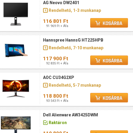
AG Neovo DW2401
Rendelhető, 1-3 munkanap
116 801 Ft
91 969 Ft + Áfa
Hannspree HannsG HT225HPB
Rendelhető, 7-10 munkanap
117 900 Ft
92 835 Ft + Áfa
AOC CU34G2XP
Rendelhető, 5-7 munkanap
118 800 Ft
93 543 Ft + Áfa
Dell Alienware AW3425DWM
Raktáron