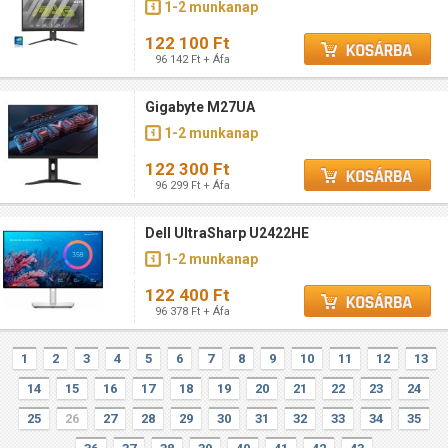
1-2 munkanap
122 100 Ft
96 142 Ft + Áfa
Gigabyte M27UA
1-2 munkanap
122 300 Ft
96 299 Ft + Áfa
Dell UltraSharp U2422HE
1-2 munkanap
122 400 Ft
96 378 Ft + Áfa
1
2
3
4
5
6
7
8
9
10
11
12
13
14
15
16
17
18
19
20
21
22
23
24
25
26
27
28
29
30
31
32
33
34
35