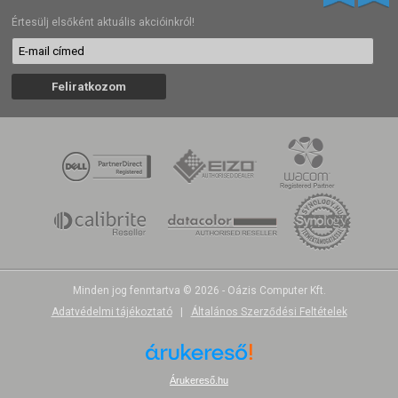
Értesülj elsőként aktuális akcióinkról!
Minden jog fenntartva © 2026 - Oázis Computer Kft.
Adatvédelmi tájékoztató
|
Általános Szerződési Feltételek
Árukereső.hu