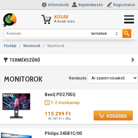
Információk
Bejelentkezés
Regisztráció
KOSÁR
A kosár üres.
Főoldal
/
Monitorok
/
Monitorok
TERMÉKSZŰRŐ
MONITOROK
Rendezés
BenQ PD2705Q
1-2 munkanap
115 299 Ft
90 787 Ft + Áfa
Philips 345B1C/00