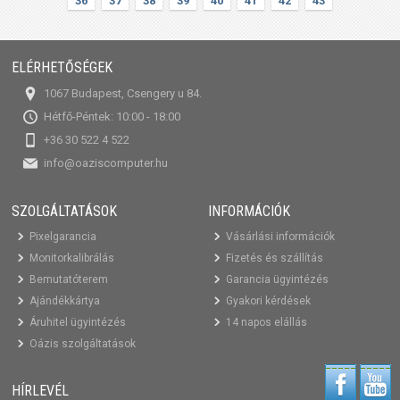
36
37
38
39
40
41
42
43
ELÉRHETŐSÉGEK
1067 Budapest, Csengery u 84.
Hétfő-Péntek: 10:00 - 18:00
+36 30 522 4 522
info@oaziscomputer.hu
SZOLGÁLTATÁSOK
INFORMÁCIÓK
Pixelgarancia
Vásárlási információk
Monitorkalibrálás
Fizetés és szállítás
Bemutatóterem
Garancia ügyintézés
Ajándékkártya
Gyakori kérdések
Áruhitel ügyintézés
14 napos elállás
Oázis szolgáltatások
HÍRLEVÉL