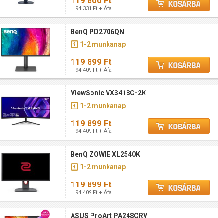
119 800 Ft
94 331 Ft + Áfa
BenQ PD2706QN
1-2 munkanap
119 899 Ft
94 409 Ft + Áfa
ViewSonic VX3418C-2K
1-2 munkanap
119 899 Ft
94 409 Ft + Áfa
BenQ ZOWIE XL2540K
1-2 munkanap
119 899 Ft
94 409 Ft + Áfa
ASUS ProArt PA248CRV