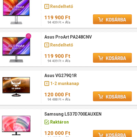
Rendelhető
119 900 Ft
94 409 Ft + Áfa
Asus ProArt PA248CNV
Rendelhető
119 900 Ft
94 409 Ft + Áfa
Asus VG279Q1R
1-2 munkanap
120 000 Ft
94 488 Ft + Áfa
Samsung LS37D700EAUXEN
Raktáron
120 000 Ft