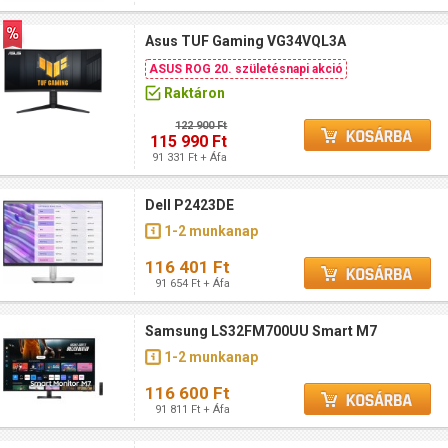
Asus TUF Gaming VG34VQL3A
ASUS ROG 20. születésnapi akció
Raktáron
122 900 Ft
115 990 Ft
91 331 Ft + Áfa
Dell P2423DE
1-2 munkanap
116 401 Ft
91 654 Ft + Áfa
Samsung LS32FM700UU Smart M7
1-2 munkanap
116 600 Ft
91 811 Ft + Áfa