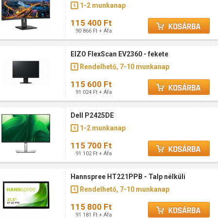
1-2 munkanap
115 400 Ft
90 866 Ft + Áfa
EIZO FlexScan EV2360 - fekete
Rendelhető, 7-10 munkanap
115 600 Ft
91 024 Ft + Áfa
Dell P2425DE
1-2 munkanap
115 700 Ft
91 102 Ft + Áfa
Hannspree HT221PPB - Talp nélküli
Rendelhető, 7-10 munkanap
115 800 Ft
91 181 Ft + Áfa