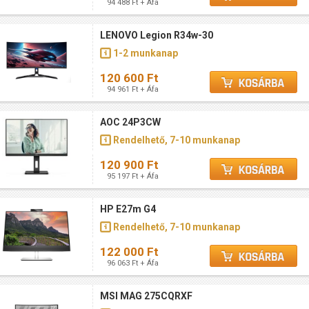
94 488 Ft + Áfa
LENOVO Legion R34w-30
1-2 munkanap
120 600 Ft
94 961 Ft + Áfa
AOC 24P3CW
Rendelhető, 7-10 munkanap
120 900 Ft
95 197 Ft + Áfa
HP E27m G4
Rendelhető, 7-10 munkanap
122 000 Ft
96 063 Ft + Áfa
MSI MAG 275CQRXF