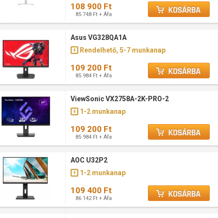
108 900 Ft
85 748 Ft + Áfa
Asus VG328QA1A
Rendelhető, 5-7 munkanap
109 200 Ft
85 984 Ft + Áfa
ViewSonic VX2758A-2K-PRO-2
1-2 munkanap
109 200 Ft
85 984 Ft + Áfa
AOC U32P2
1-2 munkanap
109 400 Ft
86 142 Ft + Áfa