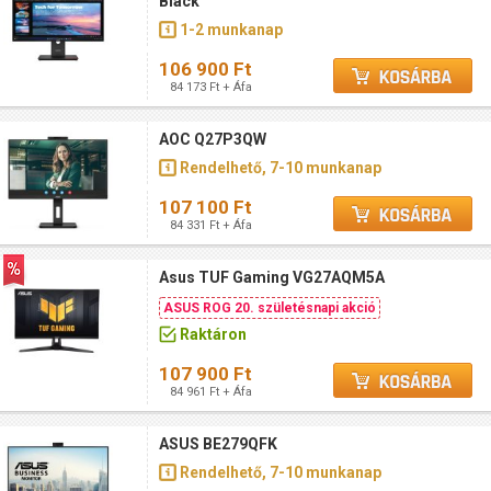
Black
1-2 munkanap
106 900 Ft
84 173 Ft + Áfa
AOC Q27P3QW
Rendelhető, 7-10 munkanap
107 100 Ft
84 331 Ft + Áfa
Asus TUF Gaming VG27AQM5A
ASUS ROG 20. születésnapi akció
Raktáron
107 900 Ft
84 961 Ft + Áfa
ASUS BE279QFK
Rendelhető, 7-10 munkanap