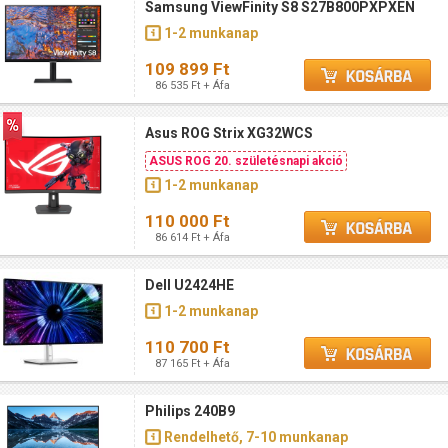
Samsung ViewFinity S8 S27B800PXPXEN
1-2 munkanap
109 899 Ft
86 535 Ft + Áfa
Asus ROG Strix XG32WCS
ASUS ROG 20. születésnapi akció
1-2 munkanap
110 000 Ft
86 614 Ft + Áfa
Dell U2424HE
1-2 munkanap
110 700 Ft
87 165 Ft + Áfa
Philips 240B9
Rendelhető, 7-10 munkanap