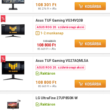
108 301 Ft
85 276 Ft + Áfa
Asus TUF Gaming VG34VQ3B
ASUS ROG 20. születésnapi akció
1-2 munkanap
119 600 Ft
108 800 Ft
85 669 Ft + Áfa
Asus TUF Gaming VG27AQML5A
ASUS ROG 20. születésnapi akció
Raktáron
108 800 Ft
85 669 Ft + Áfa
LG UltraFine 27UP850K-W
Raktáron