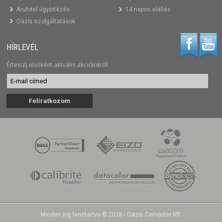
Áruhitel ügyintézés
14 napos elállás
Oázis szolgáltatások
HÍRLEVÉL
Értesülj elsőként aktuális akcióinkról!
Minden jog fenntartva © 2026 - Oázis Computer Kft.