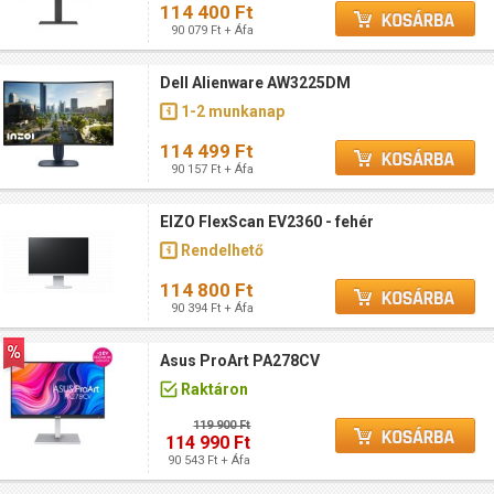
114 400 Ft
90 079 Ft + Áfa
Dell Alienware AW3225DM
1-2 munkanap
114 499 Ft
90 157 Ft + Áfa
EIZO FlexScan EV2360 - fehér
Rendelhető
114 800 Ft
90 394 Ft + Áfa
Asus ProArt PA278CV
Raktáron
119 900 Ft
114 990 Ft
90 543 Ft + Áfa