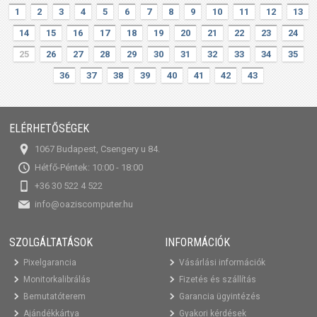
1
2
3
4
5
6
7
8
9
10
11
12
13
14
15
16
17
18
19
20
21
22
23
24
25
26
27
28
29
30
31
32
33
34
35
36
37
38
39
40
41
42
43
ELÉRHETŐSÉGEK
1067 Budapest, Csengery u 84.
Hétfő-Péntek: 10:00 - 18:00
+36 30 522 4 522
info@oaziscomputer.hu
SZOLGÁLTATÁSOK
INFORMÁCIÓK
Pixelgarancia
Vásárlási információk
Monitorkalibrálás
Fizetés és szállítás
Bemutatóterem
Garancia ügyintézés
Ajándékkártya
Gyakori kérdések