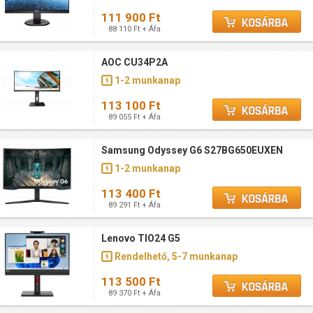
111 900 Ft
88 110 Ft + Áfa
AOC CU34P2A
1-2 munkanap
113 100 Ft
89 055 Ft + Áfa
Samsung Odyssey G6 S27BG650EUXEN
1-2 munkanap
113 400 Ft
89 291 Ft + Áfa
Lenovo TIO24 G5
Rendelhető, 5-7 munkanap
113 500 Ft
89 370 Ft + Áfa