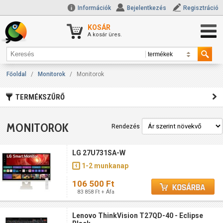
Információk
Bejelentkezés
Regisztráció
KOSÁR
A kosár üres.
Főoldal
/
Monitorok
/
Monitorok
TERMÉKSZŰRŐ
MONITOROK
Rendezés
LG 27U731SA-W
1-2 munkanap
106 500 Ft
83 858 Ft + Áfa
Lenovo ThinkVision T27QD-40 - Eclipse