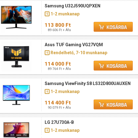
Samsung U32J590UQPXEN
1-2 munkanap
113 800 Ft
89 606 Ft + Áfa
Asus TUF Gaming VG27VQM
Rendelhető, 7-10 munkanap
114 000 Ft
89 764 Ft + Áfa
Samsung ViewFinity S8 LS32D800UAUXEN
1-2 munkanap
114 400 Ft
90 079 Ft + Áfa
LG 27U730A-B
1-2 munkanap