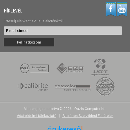
HÍRLEVÉL
Értesülj elsőként aktuális akcióinkról!
Minden jog fenntartva © 2026 - Oázis Computer Kft.
Adatvédelmi tájékoztató
|
Általános Szerződési Feltételek