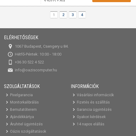
4 409 Ft + Áfa
1
2
3
4
ELÉRHETŐSÉGEK
1067 Budapest, Csengery u 84.
Hétfő-Péntek: 10:00 - 18:00
+36 30 522 4 522
info@oaziscomputer.hu
SZOLGÁLTATÁSOK
INFORMÁCIÓK
Pixelgarancia
Vásárlási információk
Monitorkalibrálás
Fizetés és szállítás
Bemutatóterem
Garancia ügyintézés
Ajándékkártya
Gyakori kérdések
Áruhitel ügyintézés
14 napos elállás
Oázis szolgáltatások