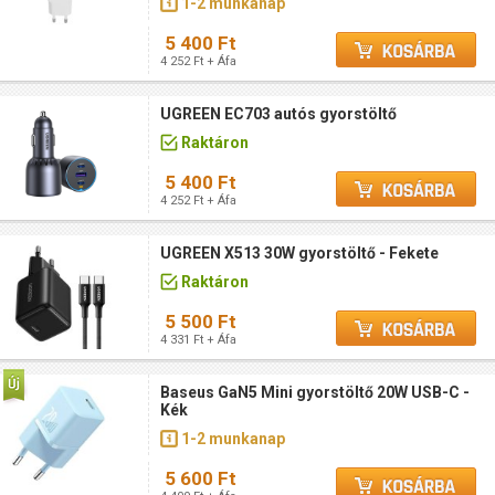
1-2 munkanap
5 400 Ft
4 252 Ft + Áfa
UGREEN EC703 autós gyorstöltő
Raktáron
5 400 Ft
4 252 Ft + Áfa
UGREEN X513 30W gyorstöltő - Fekete
Raktáron
5 500 Ft
4 331 Ft + Áfa
Baseus GaN5 Mini gyorstöltő 20W USB-C -
Kék
1-2 munkanap
5 600 Ft