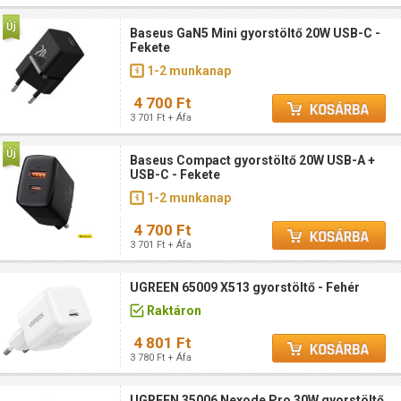
Baseus GaN5 Mini gyorstöltő 20W USB-C -
Fekete
1-2 munkanap
4 700 Ft
3 701 Ft + Áfa
Baseus Compact gyorstöltő 20W USB-A +
USB-C - Fekete
1-2 munkanap
4 700 Ft
3 701 Ft + Áfa
UGREEN 65009 X513 gyorstöltő - Fehér
Raktáron
4 801 Ft
3 780 Ft + Áfa
UGREEN 35006 Nexode Pro 30W gyorstöltő