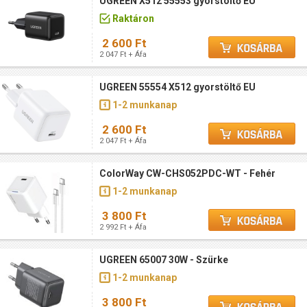
UGREEN X512 55553 gyorstöltő EU
Raktáron
2 600 Ft
2 047 Ft + Áfa
UGREEN 55554 X512 gyorstöltő EU
1-2 munkanap
2 600 Ft
2 047 Ft + Áfa
ColorWay CW-CHS052PDC-WT - Fehér
1-2 munkanap
3 800 Ft
2 992 Ft + Áfa
UGREEN 65007 30W - Szürke
1-2 munkanap
3 800 Ft