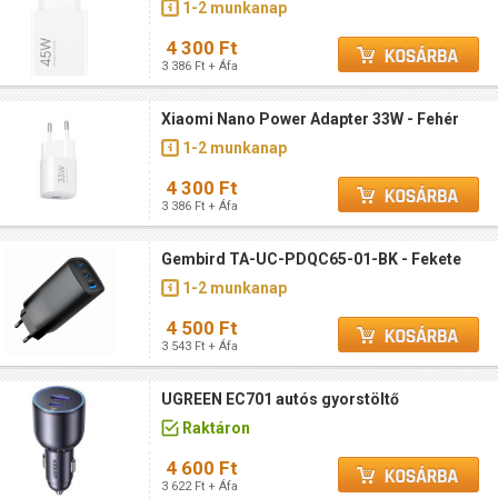
1-2 munkanap
4 300 Ft
3 386 Ft + Áfa
Xiaomi Nano Power Adapter 33W - Fehér
1-2 munkanap
4 300 Ft
3 386 Ft + Áfa
Gembird TA-UC-PDQC65-01-BK - Fekete
1-2 munkanap
4 500 Ft
3 543 Ft + Áfa
UGREEN EC701 autós gyorstöltő
Raktáron
4 600 Ft
3 622 Ft + Áfa