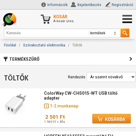
Információk
Bejelentkezés
Regisztráció
KOSÁR
A kosár üres.
Főoldal
/
Szórakoztató elektronika
/
Töltők
TERMÉKSZŰRŐ
TÖLTŐK
Rendezés
ColorWay CW-CHS015-WT USB töltő
adapter
1-2 munkanap
2 501 Ft
1 969 Ft + Áfa