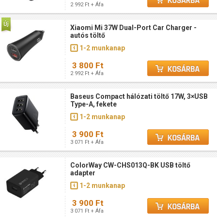
2 992 Ft + Áfa
Xiaomi Mi 37W Dual-Port Car Charger -
autós töltő
1-2 munkanap
3 800 Ft
2 992 Ft + Áfa
Baseus Compact hálózati töltő 17W, 3×USB
Type-A, fekete
1-2 munkanap
3 900 Ft
3 071 Ft + Áfa
ColorWay CW-CHS013Q-BK USB töltő
adapter
1-2 munkanap
3 900 Ft
3 071 Ft + Áfa