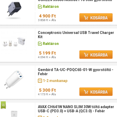
Raktáron
4 900 Ft
3 858 Ft + Áfa
Conceptronic Universal USB Travel Charger
Kit
Raktáron
5 199 Ft
4 094 Ft + Áfa
Gembird TA-UC-PDQC65-01-W gyorstöltő -
Fehér
1-2 munkanap
5 300 Ft
4 173 Ft + Áfa
AVAX CH641W NANO SLIM 30W töltő adapter
USB-C (PD3.0) + USB-A (QC3.0) - Fehér