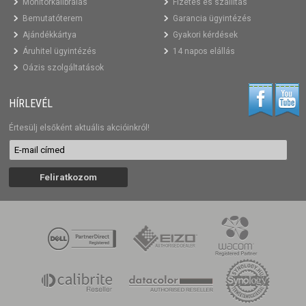
Monitorkalibrálás
Fizetés és szállítás
Bemutatóterem
Garancia ügyintézés
Ajándékkártya
Gyakori kérdések
Áruhitel ügyintézés
14 napos elállás
Oázis szolgáltatások
HÍRLEVÉL
Értesülj elsőként aktuális akcióinkról!