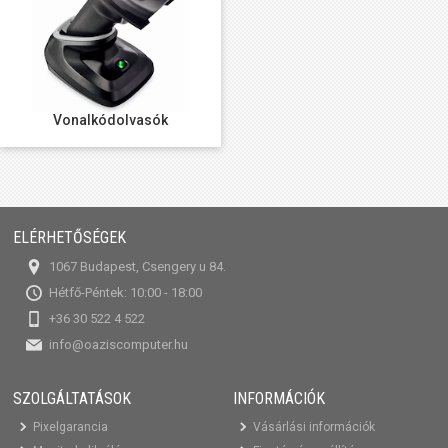
Vonalkódolvasók
ELÉRHETŐSÉGEK
1067 Budapest, Csengery u 84.
Hétfő-Péntek: 10:00 - 18:00
+36 30 522 4 522
info@oaziscomputer.hu
SZOLGÁLTATÁSOK
INFORMÁCIÓK
Pixelgarancia
Vásárlási információk