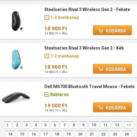
Steelseries Rival 3 Wireless Gen 2 - Fekete
1-2 munkanap
18 900 Ft
14 882 Ft + Áfa
Steelseries Rival 3 Wireless Gen 2 - Kék
1-2 munkanap
18 900 Ft
14 882 Ft + Áfa
Dell MS700 Bluetooth Travel Mouse - Fekete
Raktáron
19 000 Ft
14 961 Ft + Áfa
1
2
3
4
5
6
7
8
9
10
11
12
13
14
15
16
17
18
19
20
21
22
23
24