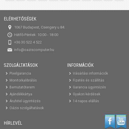
ELÉRHETŐSÉGEK
1067 Budapest, Csengery u 84.
Hétfő-Péntek: 10:00 - 18:00
+36 30 522 4 522
info@oaziscomputer.hu
SZOLGÁLTATÁSOK
INFORMÁCIÓK
Pixelgarancia
Vásárlási információk
Monitorkalibrálás
Fizetés és szállítás
Bemutatóterem
Garancia ügyintézés
Ajándékkártya
Gyakori kérdések
Áruhitel ügyintézés
14 napos elállás
Oázis szolgáltatások
HÍRLEVÉL