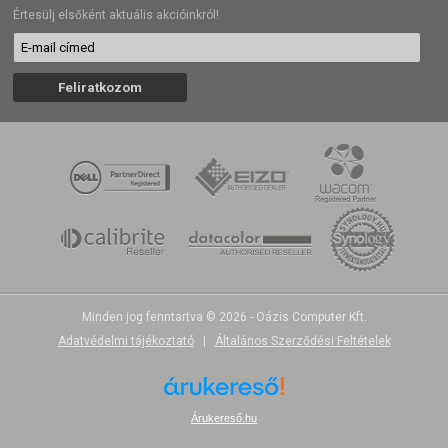
Értesülj elsőként aktuális akcióinkról!
Minden jog fenntartva © 2026 - Oázis Computer Kft.
Adatvédelmi tájékoztató
|
Általános Szerződési Feltételek
Árukereső.hu