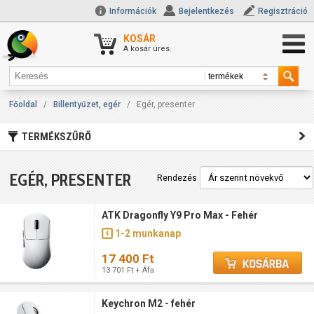
Információk
Bejelentkezés
Regisztráció
KOSÁR
A kosár üres.
Főoldal
/
Billentyűzet, egér
/
Egér, presenter
TERMÉKSZŰRŐ
EGÉR, PRESENTER
Rendezés
ATK Dragonfly Y9 Pro Max - Fehér
1-2 munkanap
17 400 Ft
13 701 Ft + Áfa
Keychron M2 - fehér