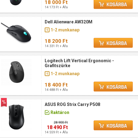
18 000 Ft
14 173 Ft + Áfa
Dell Alienware AW320M
1-2 munkanap
18 200 Ft
14 331 Ft + Áfa
Logitech Lift Vertical Ergonomic -
Grafitszürke
1-2 munkanap
18 400 Ft
14 488 Ft + Áfa
ASUS ROG Strix Carry P508
Raktáron
28 900 Ft
18 490 Ft
14 559 Ft + Áfa