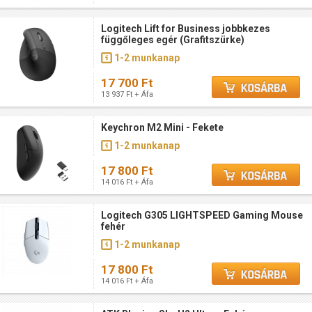
Logitech Lift for Business jobbkezes
függőleges egér (Grafitszürke)
1-2 munkanap
17 700 Ft
13 937 Ft + Áfa
Keychron M2 Mini - Fekete
1-2 munkanap
17 800 Ft
14 016 Ft + Áfa
Logitech G305 LIGHTSPEED Gaming Mouse
fehér
1-2 munkanap
17 800 Ft
14 016 Ft + Áfa