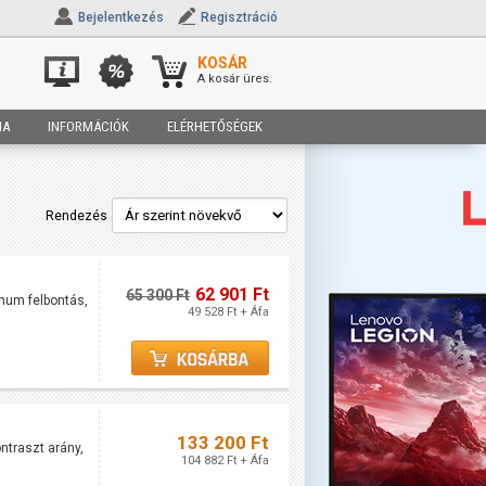
Bejelentkezés
Regisztráció
KOSÁR
A kosár üres.
IA
INFORMÁCIÓK
ELÉRHETŐSÉGEK
Rendezés
62 901 Ft
65 300 Ft
mum felbontás,
49 528 Ft + Áfa
133 200 Ft
ntraszt arány,
104 882 Ft + Áfa