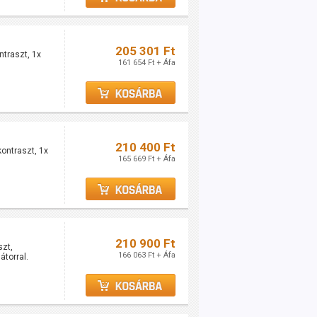
205 301 Ft
traszt, 1x
161 654 Ft + Áfa
210 400 Ft
ontraszt, 1x
165 669 Ft + Áfa
210 900 Ft
szt,
166 063 Ft + Áfa
torral.