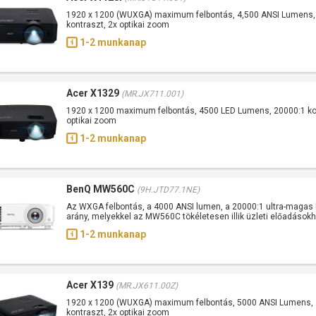
1920 x 1200 (WUXGA) maximum felbontás, 4,500 ANSI Lumens,
kontraszt, 2x optikai zoom
1-2 munkanap
Acer X1329
(MR.JX711.001)
1920 x 1200 maximum felbontás, 4500 LED Lumens, 20000:1 kon
optikai zoom
1-2 munkanap
BenQ MW560C
(9H.JTD77.1NE)
Az WXGA felbontás, a 4000 ANSI lumen, a 20000:1 ultra-magas 
arány, melyekkel az MW560C tökéletesen illik üzleti előadások
1-2 munkanap
Acer X139
(MR.JX611.00Z)
1920 x 1200 (WUXGA) maximum felbontás, 5000 ANSI Lumens, 
kontraszt, 2x optikai zoom