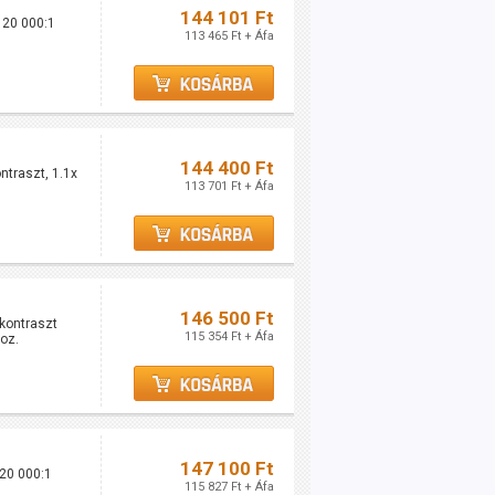
144 101 Ft
 20 000:1
113 465 Ft + Áfa
144 400 Ft
traszt, 1.1x
113 701 Ft + Áfa
146 500 Ft
kontraszt
115 354 Ft + Áfa
hoz.
147 100 Ft
20 000:1
115 827 Ft + Áfa