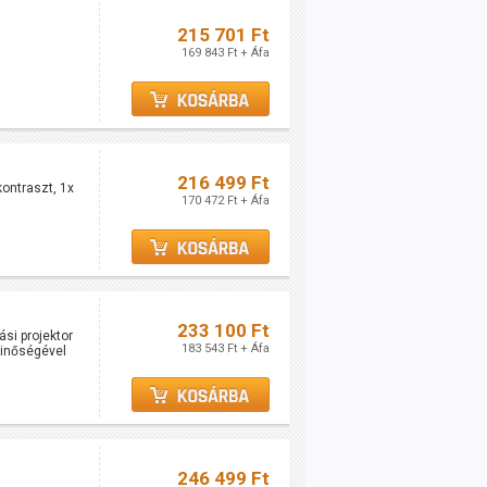
215 701 Ft
169 843 Ft + Áfa
216 499 Ft
ontraszt, 1x
170 472 Ft + Áfa
233 100 Ft
si projektor
183 543 Ft + Áfa
minőségével
246 499 Ft