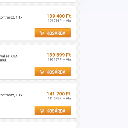
139 400 Ft
ontraszt, 1.1x
109 764 Ft + Áfa
139 899 Ft
nyal és XGA
110 157 Ft + Áfa
enül.
141 700 Ft
ontraszt, 1.1x
111 575 Ft + Áfa