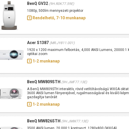
BenQ GV32
(9H.R0K77.59E)
1080p, 500lm mennyezeti projektor
Rendelhető, 7-10 munkanap
Acer S1387
(MR.JY811.001)
1920 x 1200 maximum felbontás, 4,000 ANSI Lumens, 20000:1 k
optikai zoom
1-2 munkanap
BenQ MW809STH
(9H.JMF77.13E)
A BenQ MW809STH interaktív, rövid vetítőtávolságú WXGA oktatá
3600 ANSI lumen fényerejével, rugalmasságával és kiváló kép
gazdagítja tanóráit
1-2 munkanap
BenQ MW826STH
(9H.JMW77.13E)
3500 ANSI lumen, 20.000:1 kontraszt, 1280x800 (WXGA)