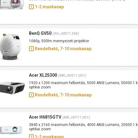
1-2 munkanap
BenQ GV50
(9H.JSR77.59E)
1080p, 500lm mennyezeti projektor
Rendelhető, 7-10 munkanap
Acer XL25300
(MR.JWS11.001)
1920 x 1200 maximum felbontás, 5000 ANSI Lumens, 50000:1 ko
optikai zoom
Rendelhető, 7-10 munkanap
Acer H6815GTV
(MR.JXP11.001)
3840 x 2160 maximum felbontás, 4000 ANSI Lumens, 20000:1 ko
optikai zoom
1-2 munkanap