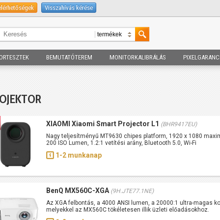
elérhetőségek
Visszahívás kérése
ORTESZTEK
BEMUTATÓTEREM
MONITORKALIBRÁLÁS
PIXELGARANC
OJEKTOR
XIAOMI Xiaomi Smart Projector L1
(BHR9417EU)
Nagy teljesítményű MT9630 chipes platform, 1920 x 1080 maxi
200 ISO Lumen, 1.2:1 vetítési arány, Bluetooth 5.0, Wi-Fi
1-2 munkanap
BenQ MX560C-XGA
(9H.JTE77.1NE)
Az XGA felbontás, a 4000 ANSI lumen, a 20000:1 ultra-magas ko
melyekkel az MX560C tökéletesen illik üzleti előadásokhoz.