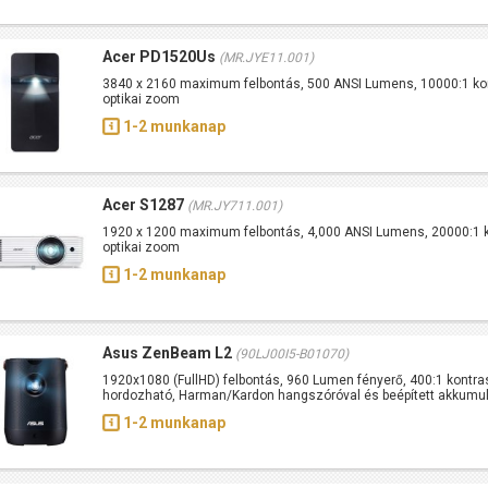
Acer PD1520Us
(MR.JYE11.001)
3840 x 2160 maximum felbontás, 500 ANSI Lumens, 10000:1 kon
optikai zoom
1-2 munkanap
Acer S1287
(MR.JY711.001)
1920 x 1200 maximum felbontás, 4,000 ANSI Lumens, 20000:1 k
optikai zoom
1-2 munkanap
Asus ZenBeam L2
(90LJ00I5-B01070)
1920x1080 (FullHD) felbontás, 960 Lumen fényerő, 400:1 kontra
hordozható, Harman/Kardon hangszóróval és beépített akkumulá
1-2 munkanap