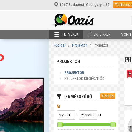
Telefonos 
1067 Budapest, Csengery u 84.
TERMÉKEK
HÍREK, CIKKEK
MONIT
Főoldal
/
Projektor
/
Projektor
PR
PROJEKTOR
PROJEKTOR
PROJEKTOR KIEGÉSZÍTŐK
TERMÉKSZŰRŐ
Ár
-
Ft