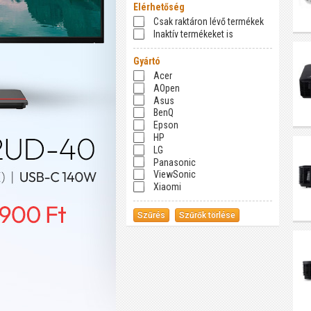
Elérhetőség
Csak raktáron lévő termékek
Inaktív termékeket is
Gyártó
Acer
AOpen
Asus
BenQ
Epson
HP
LG
Panasonic
ViewSonic
Xiaomi