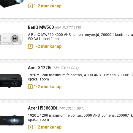
1-2 munkanap
BenQ MW560
(9H.JNF77.13E)
A BenQ MW560 4000 ANSI lumen fényerejű, 20000:1 kontraszta
WXGA felbontással
1-2 munkanap
Acer X1228i
(MR.JTV11.001)
1920 x 1200 maximum felbontás, 4,800 ANSI Lumens, 20000:1 k
optikai zoom
1-2 munkanap
Acer H5386BDi
(MR.JSE11.001)
1920 x 1200 maximum felbontás, 5000 ANSI Lumens, 20000:1 ko
optikai zoom
1-2 munkanap