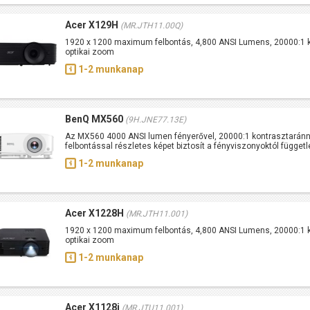
Acer X129H
(MR.JTH11.00Q)
1920 x 1200 maximum felbontás, 4,800 ANSI Lumens, 20000:1 k
optikai zoom
1-2 munkanap
BenQ MX560
(9H.JNE77.13E)
Az MX560 4000 ANSI lumen fényerővel, 20000:1 kontrasztarán
felbontással részletes képet biztosít a fényviszonyoktól függetl
1-2 munkanap
Acer X1228H
(MR.JTH11.001)
1920 x 1200 maximum felbontás, 4,800 ANSI Lumens, 20000:1 k
optikai zoom
1-2 munkanap
Acer X1128i
(MR.JTU11.001)