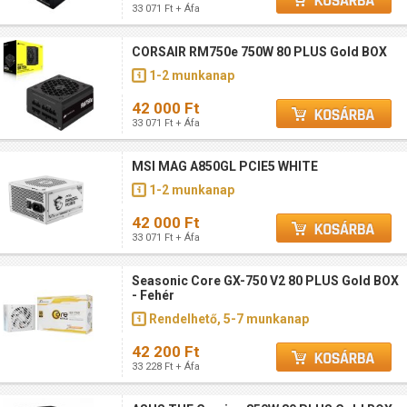
33 071 Ft + Áfa
CORSAIR RM750e 750W 80 PLUS Gold BOX
1-2 munkanap
42 000 Ft
33 071 Ft + Áfa
MSI MAG A850GL PCIE5 WHITE
1-2 munkanap
42 000 Ft
33 071 Ft + Áfa
Seasonic Core GX-750 V2 80 PLUS Gold BOX
- Fehér
Rendelhető, 5-7 munkanap
42 200 Ft
33 228 Ft + Áfa