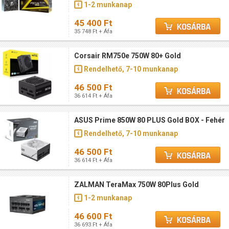
1-2 munkanap
45 400 Ft
35 748 Ft + Áfa
Corsair RM750e 750W 80+ Gold
Rendelhető, 7-10 munkanap
46 500 Ft
36 614 Ft + Áfa
ASUS Prime 850W 80 PLUS Gold BOX - Fehér
Rendelhető, 7-10 munkanap
46 500 Ft
36 614 Ft + Áfa
ZALMAN TeraMax 750W 80Plus Gold
1-2 munkanap
46 600 Ft
36 693 Ft + Áfa