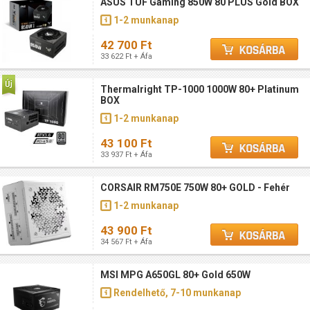
ASUS TUF Gaming 850W 80 PLUS Gold BOX
1-2 munkanap
42 700 Ft
33 622 Ft + Áfa
Thermalright TP-1000 1000W 80+ Platinum
BOX
1-2 munkanap
43 100 Ft
33 937 Ft + Áfa
CORSAIR RM750E 750W 80+ GOLD - Fehér
1-2 munkanap
43 900 Ft
34 567 Ft + Áfa
MSI MPG A650GL 80+ Gold 650W
Rendelhető, 7-10 munkanap