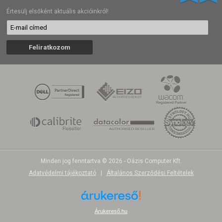
Értesülj elsőként aktuális akcióinkról!
Minden jog fenntartva © 2026 - Oázis Computer Kft.
Adatvédelmi tájékoztató
|
Általános Szerződési Feltételek
Árukereső.hu