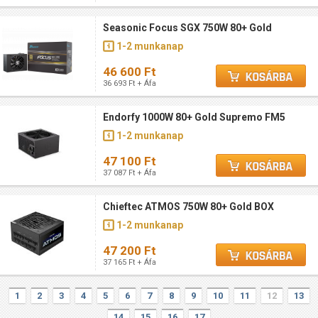
Seasonic Focus SGX 750W 80+ Gold
1-2 munkanap
46 600 Ft
36 693 Ft + Áfa
Endorfy 1000W 80+ Gold Supremo FM5
1-2 munkanap
47 100 Ft
37 087 Ft + Áfa
Chieftec ATMOS 750W 80+ Gold BOX
1-2 munkanap
47 200 Ft
37 165 Ft + Áfa
1
2
3
4
5
6
7
8
9
10
11
12
13
14
15
16
17