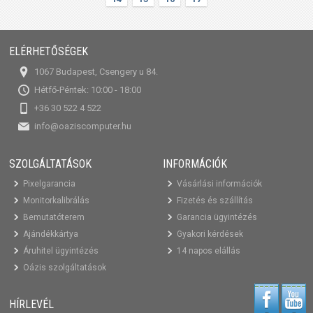
ELÉRHETŐSÉGEK
1067 Budapest, Csengery u 84.
Hétfő-Péntek: 10:00 - 18:00
+36 30 522 4 522
info@oaziscomputer.hu
SZOLGÁLTATÁSOK
INFORMÁCIÓK
Pixelgarancia
Vásárlási információk
Monitorkalibrálás
Fizetés és szállítás
Bemutatóterem
Garancia ügyintézés
Ajándékkártya
Gyakori kérdések
Áruhitel ügyintézés
14 napos elállás
Oázis szolgáltatások
HÍRLEVÉL