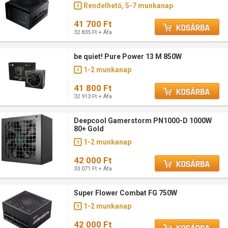
Rendelhető, 5-7 munkanap
41 700 Ft
32 835 Ft + Áfa
be quiet! Pure Power 13 M 850W
1-2 munkanap
41 800 Ft
32 913 Ft + Áfa
Deepcool Gamerstorm PN1000-D 1000W
80+ Gold
1-2 munkanap
42 000 Ft
33 071 Ft + Áfa
Super Flower Combat FG 750W
1-2 munkanap
42 000 Ft