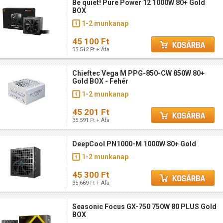
Be quiet! Pure Power 12 1000W 80+ Gold
BOX
1-2 munkanap
45 100 Ft
35 512 Ft + Áfa
Chieftec Vega M PPG-850-CW 850W 80+
Gold BOX - Fehér
1-2 munkanap
45 201 Ft
35 591 Ft + Áfa
DeepCool PN1000-M 1000W 80+ Gold
1-2 munkanap
45 300 Ft
35 669 Ft + Áfa
Seasonic Focus GX-750 750W 80 PLUS Gold
BOX