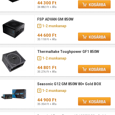
44 300 Ft
34 882 Ft + Áfa
FSP ADVAN GM 850W
1-2 munkanap
44 600 Ft
35 118 Ft + Áfa
Thermaltake Toughpower GF1 850W
1-2 munkanap
44 801 Ft
35 276 Ft + Áfa
Seasonic G12 GM 850W 80+ Gold BOX
1-2 munkanap
44 900 Ft
35 354 Ft + Áfa