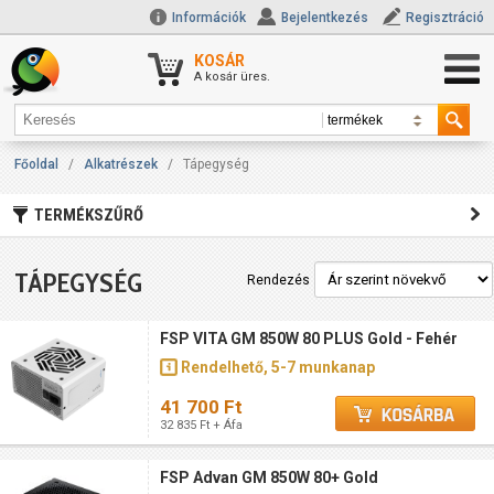
Információk
Bejelentkezés
Regisztráció
KOSÁR
A kosár üres.
Főoldal
/
Alkatrészek
/
Tápegység
TERMÉKSZŰRŐ
TÁPEGYSÉG
Rendezés
FSP VITA GM 850W 80 PLUS Gold - Fehér
Rendelhető, 5-7 munkanap
41 700 Ft
32 835 Ft + Áfa
FSP Advan GM 850W 80+ Gold