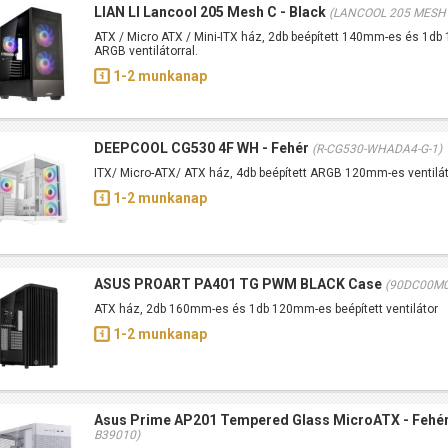
LIAN LI Lancool 205 Mesh C - Black
(LANCOOL 205 MESH
ATX / Micro ATX / Mini-ITX ház, 2db beépített 140mm-es és 1d
ARGB ventilátorral.
1-2 munkanap
DEEPCOOL CG530 4F WH - Fehér
(R-CG530-WHADA4-G-1)
ITX/ Micro-ATX/ ATX ház, 4db beépített ARGB 120mm-es ventilá
1-2 munkanap
ASUS PROART PA401 TG PWM BLACK Case
(90DC00M0
ATX ház, 2db 160mm-es és 1db 120mm-es beépített ventilátor
1-2 munkanap
Asus Prime AP201 Tempered Glass MicroATX - Fehé
B39010)