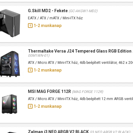
G.Skill MD2 - Fekete
(GC-AKGW1-MD2)
EATX / ATX / mATX / Mini-ITX ház
1-2 munkanap
Thermaltake Versa J24 Tempered Glass RGB Edition
00M1WN-01)
ATX / Micro ATX / Mini-ITX ház, 4db beépített ventilátor, 462 x 
1-2 munkanap
MSI MAG FORGE 112R
(MAG FORGE 112R)
ATX / Micro ATX / Mini-ITX ház, 4db beépített 12 mm ARGB venti
1-2 munkanap
Zalman i3 NEO ARGB V2 BLACK
(I3 NEO ARGB V2 BLACK)