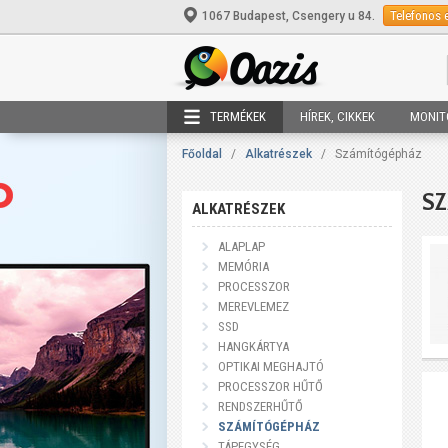
Telefonos 
1067 Budapest, Csengery u 84.
TERMÉKEK
HÍREK, CIKKEK
MONIT
Főoldal
/
Alkatrészek
/
Számítógépház
S
ALKATRÉSZEK
ALAPLAP
MEMÓRIA
PROCESSZOR
MEREVLEMEZ
SSD
HANGKÁRTYA
OPTIKAI MEGHAJTÓ
PROCESSZOR HŰTŐ
RENDSZERHŰTŐ
SZÁMÍTÓGÉPHÁZ
TÁPEGYSÉG