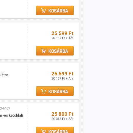
25 599 Ft
20 157 Ft + Áfa
25 599 Ft
látor
20 157 Ft + Áfa
0AA0)
25 800 Ft
 -es kétoldali
20 315 Ft + Áfa