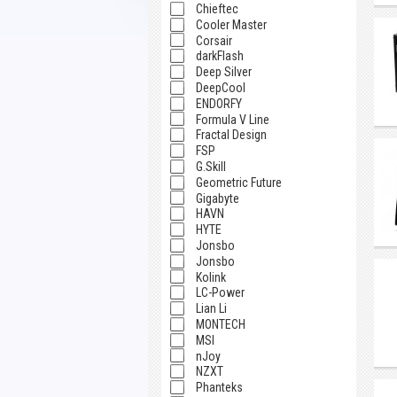
Chieftec
Cooler Master
Corsair
darkFlash
Deep Silver
DeepCool
ENDORFY
Formula V Line
Fractal Design
FSP
G.Skill
Geometric Future
Gigabyte
HAVN
HYTE
Jonsbo
Jonsbo
Kolink
LC-Power
Lian Li
MONTECH
MSI
nJoy
NZXT
Phanteks