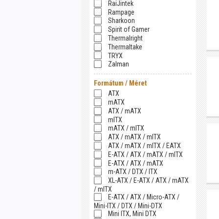
RaiJintek
Rampage
Sharkoon
Spirit of Gamer
Thermalright
Thermaltake
TRYX
Zalman
Formátum / Méret
ATX
mATX
ATX / mATX
mITX
mATX / mITX
ATX / mATX / mITX
ATX / mATX / mITX / EATX
E-ATX / ATX / mATX / mITX
E-ATX / ATX / mATX
m-ATX / DTX / ITX
XL-ATX / E-ATX / ATX / mATX
/ mITX
E-ATX / ATX / Micro-ATX /
Mini-ITX / DTX / Mini-DTX
Mini ITX, Mini DTX