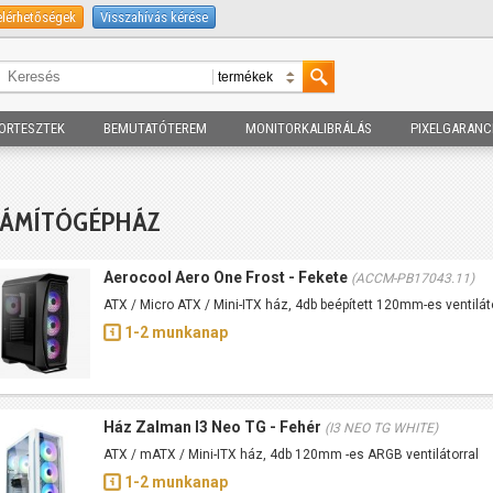
elérhetőségek
Visszahívás kérése
ORTESZTEK
BEMUTATÓTEREM
MONITORKALIBRÁLÁS
PIXELGARANC
ZÁMÍTÓGÉPHÁZ
Aerocool Aero One Frost - Fekete
(ACCM-PB17043.11)
ATX / Micro ATX / Mini-ITX ház, 4db beépített 120mm-es ventiláto
1-2 munkanap
Ház Zalman I3 Neo TG - Fehér
(I3 NEO TG WHITE)
ATX / mATX / Mini-ITX ház, 4db 120mm -es ARGB ventilátorral
1-2 munkanap