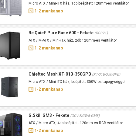
Micro ATX / Mini-ITX ház, 1db beépített 120mm-es ventilátor.
1-2 munkanap
Be Quiet! Pure Base 600 - Fekete
(BG021)
ATX / M-ATX / Mini-ITX ház, 2db 120mm-es ventilátor.
1-2 munkanap
Chieftec Mesh XT-01B-350GPB
(XT-01B-350GPB)
Micro ATX / Mini-ITX ház, beépített 350W-os tápegységgel
1-2 munkanap
G.Skill GM3 - Fekete
(GC-AKGW5-GM3)
ATX / Micro-ATX, 4db beépített 120mm-es RGB ventilátor
1-2 munkanap