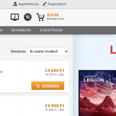
Bejelentkezés
Regisztráció
KOSÁR
A kosár üres.
IA
INFORMÁCIÓK
ELÉRHETŐSÉGEK
Rendezés
24 600 Ft
r.
19 370 Ft + Áfa
24 900 Ft
19 606 Ft + Áfa