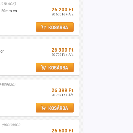
 C BLACK)
26 200 Ft
b 120mm-es
20 630 Ft + Áfa
26 300 Ft
tor
20 709 Ft + Áfa
-B39020)
26 399 Ft
20 787 Ft + Áfa
r
(90DC00G3-
26 600 Ft