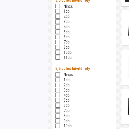
3,5 colos bővítőhely
Nincs
1db
2db
3db
4db
5db
6db
7db
8db
10db
11db
2,5 colos bővítőhely
Nincs
1db
2db
3db
4db
5db
6db
7db
8db
9db
10db