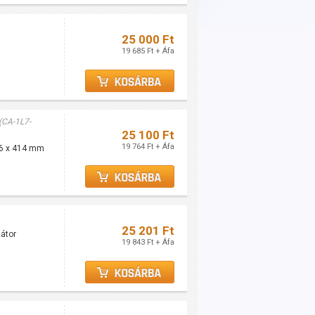
25 000 Ft
19 685 Ft + Áfa
(CA-1L7-
25 100 Ft
19 764 Ft + Áfa
206 x 414 mm
25 201 Ft
látor
19 843 Ft + Áfa