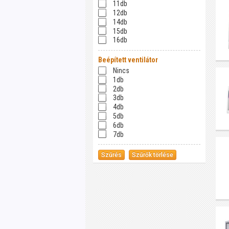
11db
12db
14db
15db
16db
Beépített ventilátor
Nincs
1db
2db
3db
4db
5db
6db
7db