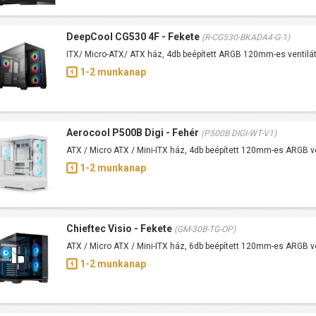
DeepCool CG530 4F - Fekete
(R-CG530-BKADA4-G-1)
ITX/ Micro-ATX/ ATX ház, 4db beépített ARGB 120mm-es ventilá
1-2 munkanap
Aerocool P500B Digi - Fehér
(P500B DIGI-WT-V1)
ATX / Micro ATX / Mini-ITX ház, 4db beépített 120mm-es ARGB ve
1-2 munkanap
Chieftec Visio - Fekete
(GM-30B-TG-OP)
ATX / Micro ATX / Mini-ITX ház, 6db beépített 120mm-es ARGB 
1-2 munkanap