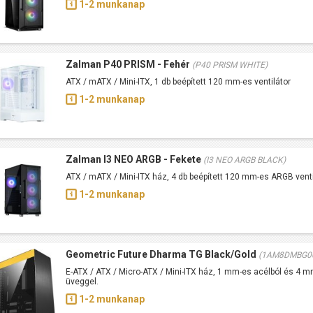
1-2 munkanap
Zalman P40 PRISM - Fehér
(P40 PRISM WHITE)
ATX / mATX / Mini-ITX, 1 db beépített 120 mm-es ventilátor
1-2 munkanap
Zalman I3 NEO ARGB - Fekete
(I3 NEO ARGB BLACK)
ATX / mATX / Mini-ITX ház, 4 db beépített 120 mm-es ARGB venti
1-2 munkanap
Geometric Future Dharma TG Black/Gold
(1AM8DMBG0
E-ATX / ATX / Micro-ATX / Mini-ITX ház, 1 mm-es acélból és 4 mm
üveggel.
1-2 munkanap