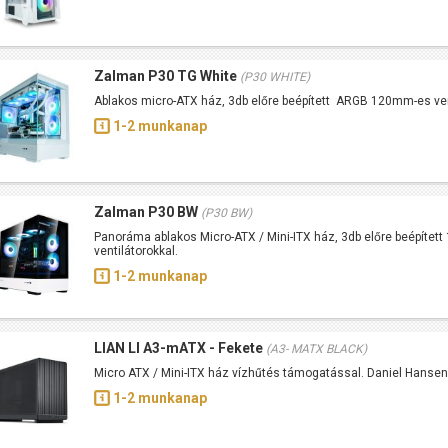
Zalman P30 TG White
(P30 WHITE)
Ablakos micro-ATX ház, 3db előre beépített ARGB 120mm-es ven
1-2 munkanap
Zalman P30 BW
(P30 BW)
Panoráma ablakos Micro-ATX / Mini-ITX ház, 3db előre beépítet
ventilátorokkal.
1-2 munkanap
LIAN LI A3-mATX - Fekete
(A3- MATX BLACK)
Micro ATX / Mini-ITX ház vízhűtés támogatással. Daniel Hansen
1-2 munkanap