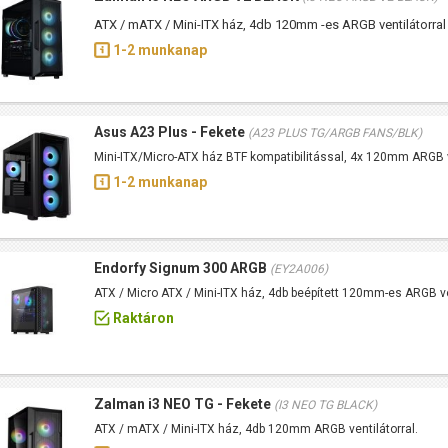
ATX / mATX / Mini-ITX ház, 4db 120mm -es ARGB ventilátorral
1-2 munkanap
Asus A23 Plus - Fekete
(A23 PLUS TG/ARGB FANS/BLK)
Mini-ITX/Micro-ATX ház BTF kompatibilitással, 4x 120mm ARGB v
1-2 munkanap
Endorfy Signum 300 ARGB
(EY2A006)
ATX / Micro ATX / Mini-ITX ház, 4db beépített 120mm-es ARGB ve
Raktáron
Zalman i3 NEO TG - Fekete
(I3 NEO TG BLACK)
ATX / mATX / Mini-ITX ház, 4db 120mm ARGB ventilátorral.