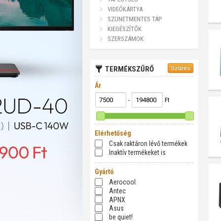
VIDEÓKÁRTYA
SZÜNETMENTES TÁP
KIEGÉSZÍTŐK
SZERSZÁMOK
TERMÉKSZŰRŐ
Ár
-
Ft
Elérhetőség
Csak raktáron lévő termékek
Inaktív termékeket is
Gyártó
Aerocool
Antec
APNX
Asus
be quiet!