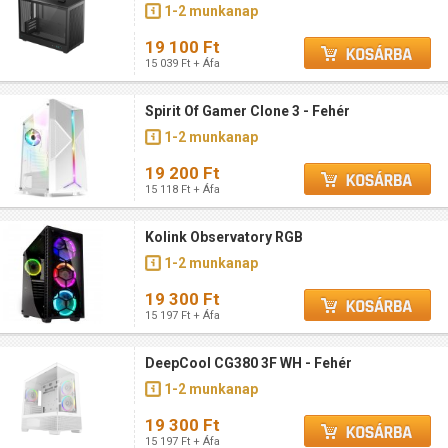
1-2 munkanap
19 100 Ft
15 039 Ft + Áfa
Spirit Of Gamer Clone 3 - Fehér
1-2 munkanap
19 200 Ft
15 118 Ft + Áfa
Kolink Observatory RGB
1-2 munkanap
19 300 Ft
15 197 Ft + Áfa
DeepCool CG380 3F WH - Fehér
1-2 munkanap
19 300 Ft
15 197 Ft + Áfa