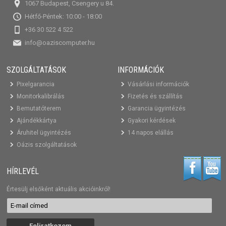
1067 Budapest, Csengery u 84.
Hétfő-Péntek: 10:00 - 18:00
+36 30 522 4 522
info@oaziscomputer.hu
SZOLGÁLTATÁSOK
INFORMÁCIÓK
Pixelgarancia
Vásárlási információk
Monitorkalibrálás
Fizetés és szállítás
Bemutatóterem
Garancia ügyintézés
Ajándékkártya
Gyakori kérdések
Áruhitel ügyintézés
14 napos elállás
Oázis szolgáltatások
HÍRLEVÉL
Értesülj elsőként aktuális akcióinkról!