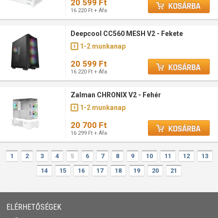
20 599 Ft
16 220 Ft + Áfa
Deepcool CC560 MESH V2 - Fekete
1-2 munkanap
20 599 Ft
16 220 Ft + Áfa
Zalman CHRONIX V2 - Fehér
1-2 munkanap
20 700 Ft
16 299 Ft + Áfa
1
2
3
4
5
6
7
8
9
10
11
12
13
14
15
16
17
18
19
20
21
ELÉRHETŐSÉGEK