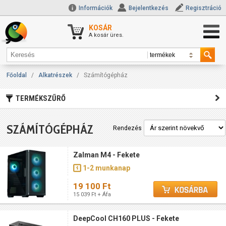
Információk
Bejelentkezés
Regisztráció
KOSÁR
A kosár üres.
Főoldal
/
Alkatrészek
/
Számítógépház
TERMÉKSZŰRŐ
SZÁMÍTÓGÉPHÁZ
Rendezés
Zalman M4 - Fekete
1-2 munkanap
19 100 Ft
15 039 Ft + Áfa
DeepCool CH160 PLUS - Fekete