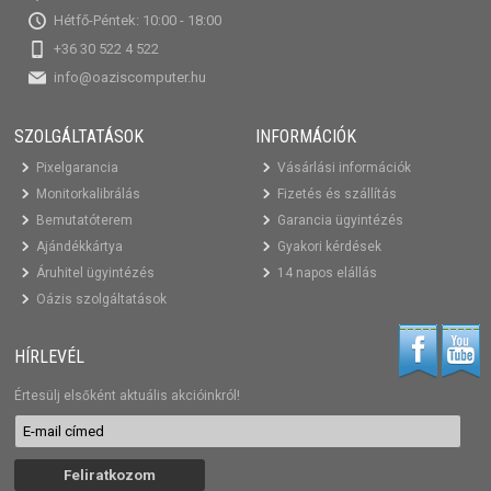
Hétfő-Péntek: 10:00 - 18:00
+36 30 522 4 522
info@oaziscomputer.hu
SZOLGÁLTATÁSOK
INFORMÁCIÓK
Pixelgarancia
Vásárlási információk
Monitorkalibrálás
Fizetés és szállítás
Bemutatóterem
Garancia ügyintézés
Ajándékkártya
Gyakori kérdések
Áruhitel ügyintézés
14 napos elállás
Oázis szolgáltatások
HÍRLEVÉL
Értesülj elsőként aktuális akcióinkról!