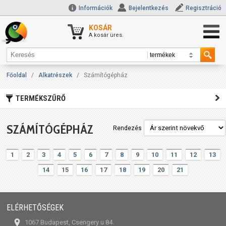
Információk
Bejelentkezés
Regisztráció
KOSÁR
A kosár üres.
Főoldal
/
Alkatrészek
/
Számítógépház
TERMÉKSZŰRŐ
SZÁMÍTÓGÉPHÁZ
Rendezés
1
2
3
4
5
6
7
8
9
10
11
12
13
14
15
16
17
18
19
20
21
ELÉRHETŐSÉGEK
1067 Budapest, Csengery u 84.